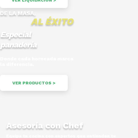
VER LIQUIDACIÓN >
DE LA MASA,
AL ÉXITO
Especial
panadería
Donde cada horneada marca
la diferencia.
VER PRODUCTOS >
Asesoría con Chef
Equipa tu cocina con expertos que entienden tu