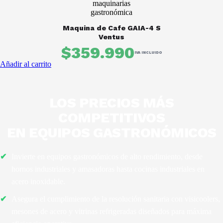
Maquina de Cafe GAIA-4 S
Ventus
$359.990
IVA INCLUIDO
Añadir al carrito
LOS PRECIOS MÁS
COMPETITIVOS
EN
EQUIPOS GASTRONÓMICOS
Invierte en equipos gastronómicos de alto rendimiento, desde
hornos industriales y amasadoras hasta cocinas industriales en
acero inoxidable.
Asegura el cumplimiento de la resolución sanitaria con visicoolers,
mesones de acero y vitrinas refrigeradas diseñados para máxima