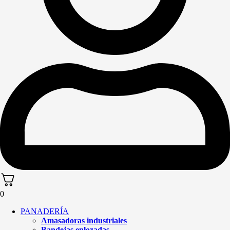
0
PANADERÍA
Amasadoras industriales
Bandejas enlozadas