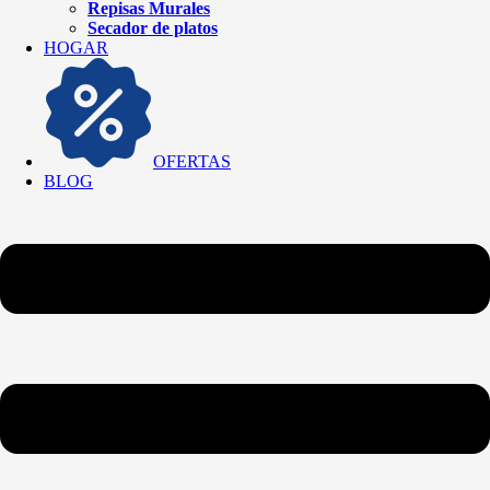
Repisas Murales
Secador de platos
HOGAR
OFERTAS
BLOG