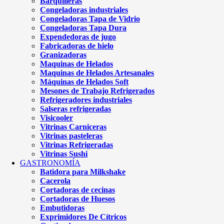
Barquilleras
Congeladoras industriales
Congeladoras Tapa de Vidrio
Congeladoras Tapa Dura
Expendedoras de jugo
Fabricadoras de hielo
Granizadoras
Maquinas de Helados
Maquinas de Helados Artesanales
Máquinas de Helados Soft
Mesones de Trabajo Refrigerados
Refrigeradores industriales
Salseras refrigeradas
Visicooler
Vitrinas Carniceras
Vitrinas pasteleras
Vitrinas Refrigeradas
Vitrinas Sushi
GASTRONOMÍA
Batidora para Milkshake
Cacerola
Cortadoras de cecinas
Cortadoras de Huesos
Embutidoras
Exprimidores De Cítricos