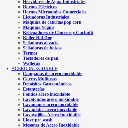
Hervidores de Agua Industriales
Hornos Eléctricos
Hornos Microondas Comerciales
Licuadoras Industriales
Máquina de cabritas pop corn
Máquina Yoguis
Rellenadores de Churros y Cuchufli
Roller Hot Dog
Selladoras al vacío
Selladoras de bolsas
Termos
Tostadores de pan
Wafleras
ACERO INOXIDABLE
Campanas de acero inoxidable
Carros Multiusos
Depósitos Gastronómicos
Estanterías
Fondos acero inoxidable
Lavafondos acero inoxidable
Lavamanos acero inoxidable
Lavaplatos acero inoxidable
Lavavajillas Acero Inoxidable
Llave pre wash
Mesones de Acero Inoxidable