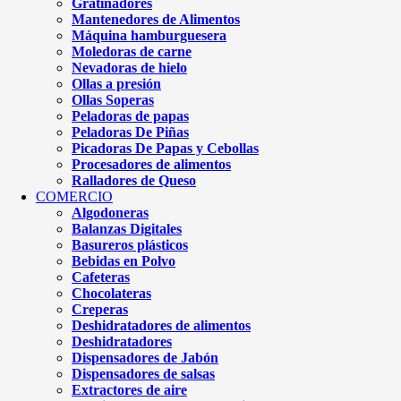
Gratinadores
Mantenedores de Alimentos
Máquina hamburguesera
Moledoras de carne
Nevadoras de hielo
Ollas a presión
Ollas Soperas
Peladoras de papas
Peladoras De Piñas
Picadoras De Papas y Cebollas
Procesadores de alimentos
Ralladores de Queso
COMERCIO
Algodoneras
Balanzas Digitales
Basureros plásticos
Bebidas en Polvo
Cafeteras
Chocolateras
Creperas
Deshidratadores de alimentos
Deshidratadores
Dispensadores de Jabón
Dispensadores de salsas
Extractores de aire