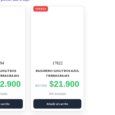
OFERTA
94
17822
20 LITROS
BASURERO 120 LITROS AZUL
ERRAS BAJAS
TIERRAS BAJAS
2.900
$
21.900
$
27.990
cluido
IVA Incluido
 carrito
Añadir al carrito