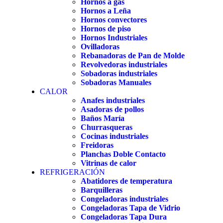
Hornos a gas
Hornos a Leña
Hornos convectores
Hornos de piso
Hornos Industriales
Ovilladoras
Rebanadoras de Pan de Molde
Revolvedoras industriales
Sobadoras industriales
Sobadoras Manuales
CALOR
Anafes industriales
Asadoras de pollos
Baños María
Churrasqueras
Cocinas industriales
Freidoras
Planchas Doble Contacto
Vitrinas de calor
REFRIGERACIÓN
Abatidores de temperatura
Barquilleras
Congeladoras industriales
Congeladoras Tapa de Vidrio
Congeladoras Tapa Dura