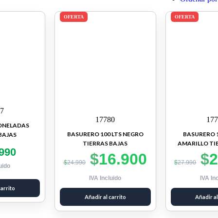
OFERTA
OFERTA
07
17780
177
ONELADAS
BASURERO 100 LTS NEGRO
BASURERO 1
BAJAS
TIERRAS BAJAS
AMARILLO TI
990
$
16.900
$
2
$
24.990
$
27.990
uido
IVA Incluido
IVA In
carrito
Añadir al carrito
Añadir al