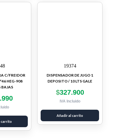
48
19374
A C/FREIDOR
DISPENSADOR DE JUGO 1
*46 HEG-908
DEPOSITO / 10 LTS GALE
 BAJAS
$
327.900
.990
IVA Incluido
cluido
Añadir al carrito
 carrito