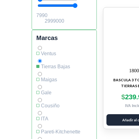
Marcas
Ventus
Tierras Bajas
180
Maigas
BASCULA 3 T
TIERRAS 
Gale
$
239.
Cousiño
IVA Incl
ITA
Añadir al 
Pareti-Kitchenette