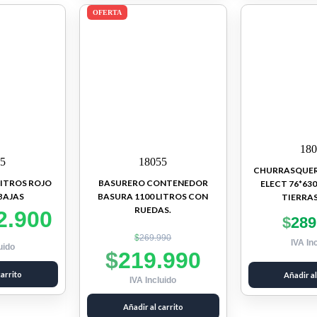
OFERTA
180
85
18055
CHURRASQUER
LITROS ROJO
BASURERO CONTENEDOR
ELECT 76*630
BAJAS
BASURA 1100 LITROS CON
TIERRAS
RUEDAS.
2.900
$
289
$
269.990
IVA In
uido
$
219.990
carrito
Añadir al
IVA Incluido
Añadir al carrito