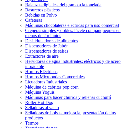
Balanzas digitales: del gramo a la tonelada
Basureros plásticos
Bebidas en Polvo
Cafeteras
Máquinas chocolateras eléctricas para uso comercial
Creperas simples y dobles: lúcete con panqueques en
menos de 2 minutos
Deshidratadores de alimentos
Dispensadores de Jabón
Dispensadores de salsas
Extractores de aire
Hervidores de agua industriales: eléctricos y de acero
inoxidable
Hornos Eléctricos
Hornos Microondas Comerciales
Licuadoras Industriales
Máquina de cabritas pop corn
Máquina Yoguis
Máquinas para hacer churros y rellenar cuchuflí
Roller Hot Dog
Selladoras al vacío
Selladoras de bolsas: mejora la presentación de tus
productos
Termos