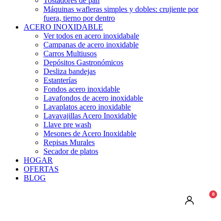
Tostadores de pan
Máquinas wafleras simples y dobles: crujiente por
fuera, tierno por dentro
ACERO INOXIDABLE
Ver todos en acero inoxidabale
Campanas de acero inoxidable
Carros Multiusos
Depósitos Gastronómicos
Desliza bandejas
Estanterías
Fondos acero inoxidable
Lavafondos de acero inoxidable
Lavaplatos acero inoxidable
Lavavajillas Acero Inoxidable
Llave pre wash
Mesones de Acero Inoxidable
Repisas Murales
Secador de platos
HOGAR
OFERTAS
BLOG
0