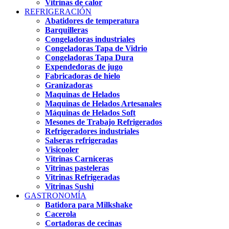
Vitrinas de calor
REFRIGERACIÓN
Abatidores de temperatura
Barquilleras
Congeladoras industriales
Congeladoras Tapa de Vidrio
Congeladoras Tapa Dura
Expendedoras de jugo
Fabricadoras de hielo
Granizadoras
Maquinas de Helados
Maquinas de Helados Artesanales
Máquinas de Helados Soft
Mesones de Trabajo Refrigerados
Refrigeradores industriales
Salseras refrigeradas
Visicooler
Vitrinas Carniceras
Vitrinas pasteleras
Vitrinas Refrigeradas
Vitrinas Sushi
GASTRONOMÍA
Batidora para Milkshake
Cacerola
Cortadoras de cecinas