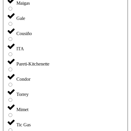
Maigas
Gale
Cousiño
ITA
Pareti-Kitchenette
Condor
Torrey
Mimet
Tic Gas