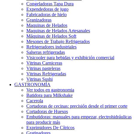
Congeladoras Tapa Dura
Expendedoras de jugo
Fabricadoras de hielo
Granizadoras
Maquinas de Helados
Maquinas de Helados Artesanales
Máquinas de Helados Soft
Mesones de Trabajo Refrigerados
Refrigeradores industriales
Salseras refrigeradas
Visicooler para bebidas y exhibición comercial
Vitrinas Carniceras
Vitrinas pasteleras
Vitrinas Refrigeradas
Vitrinas Sushi
GASTRONOMÍA
Ver todos en gastronomia
Batidora para Milkshake
Cacerola
Cortadoras de cecinas: precisión desde el primer corte
Cortadoras de Huesos
Embutidoras: manuales para empezar, electrohidráulicas
para producir más
Exprimidores De Cítricos
Gratinadores