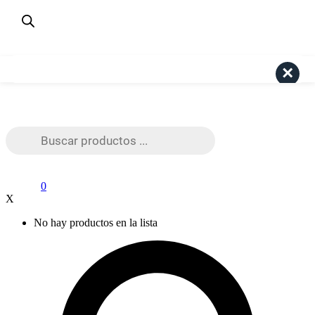
¿Dudas? Consulta aquí
+56 9 4191 6447
Pago Seguro Webpay
Search
Búsqueda
de
productos
0
X
No hay productos en la lista