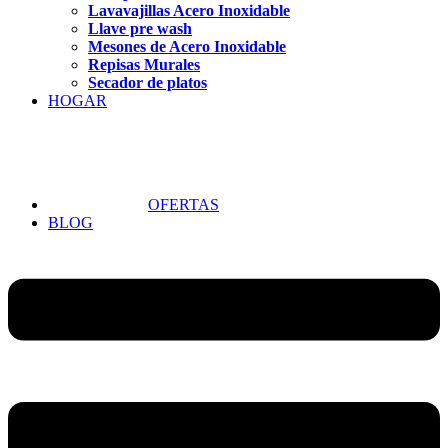
Lavavajillas Acero Inoxidable
Llave pre wash
Mesones de Acero Inoxidable
Repisas Murales
Secador de platos
HOGAR
OFERTAS
BLOG