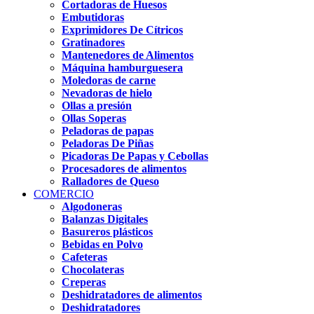
Cortadoras de Huesos
Embutidoras
Exprimidores De Cítricos
Gratinadores
Mantenedores de Alimentos
Máquina hamburguesera
Moledoras de carne
Nevadoras de hielo
Ollas a presión
Ollas Soperas
Peladoras de papas
Peladoras De Piñas
Picadoras De Papas y Cebollas
Procesadores de alimentos
Ralladores de Queso
COMERCIO
Algodoneras
Balanzas Digitales
Basureros plásticos
Bebidas en Polvo
Cafeteras
Chocolateras
Creperas
Deshidratadores de alimentos
Deshidratadores