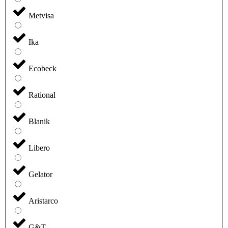
Metvisa
Ika
Ecobeck
Rational
Blanik
Libero
Gelator
Aristarco
G&T