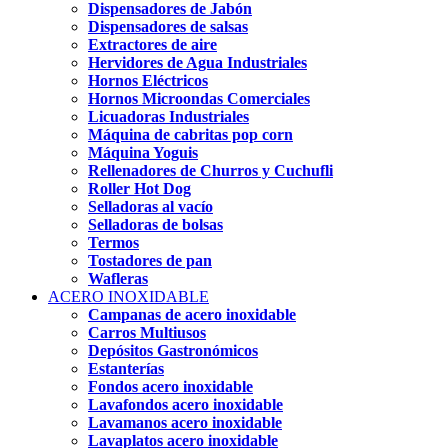
Dispensadores de Jabón
Dispensadores de salsas
Extractores de aire
Hervidores de Agua Industriales
Hornos Eléctricos
Hornos Microondas Comerciales
Licuadoras Industriales
Máquina de cabritas pop corn
Máquina Yoguis
Rellenadores de Churros y Cuchufli
Roller Hot Dog
Selladoras al vacío
Selladoras de bolsas
Termos
Tostadores de pan
Wafleras
ACERO INOXIDABLE
Campanas de acero inoxidable
Carros Multiusos
Depósitos Gastronómicos
Estanterías
Fondos acero inoxidable
Lavafondos acero inoxidable
Lavamanos acero inoxidable
Lavaplatos acero inoxidable