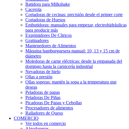
Batidora para Milkshake
Cacerola
Cortadoras de cecinas: precisión desde el primer corte
Cortadoras de Huesos
Embutidoras: manuales para empezar, electrohidráulicas
para producir más
Exprimidores De Cítricos
Gratinadores
Mantenedores de Alimentos
Máquina hamburguesera manual: 10, 13 y 15 cm de
diámetro
Moledoras de carne eléctricas: desde la empanada del
domingo hasta la carnicería industrial
Nevadoras de hielo
Ollas a presión
Ollas soperas: mantén la sopa a la temperatura que
deseas
Peladoras de papas
Peladoras De Piñas
Picadoras De Papas y Cebollas
Procesadores de alimentos
Ralladores de Queso
COMERCIO
Ver todos en comercio
Algodoneras