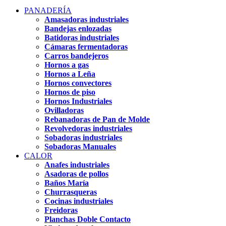
PANADERÍA
Amasadoras industriales
Bandejas enlozadas
Batidoras industriales
Cámaras fermentadoras
Carros bandejeros
Hornos a gas
Hornos a Leña
Hornos convectores
Hornos de piso
Hornos Industriales
Ovilladoras
Rebanadoras de Pan de Molde
Revolvedoras industriales
Sobadoras industriales
Sobadoras Manuales
CALOR
Anafes industriales
Asadoras de pollos
Baños María
Churrasqueras
Cocinas industriales
Freidoras
Planchas Doble Contacto