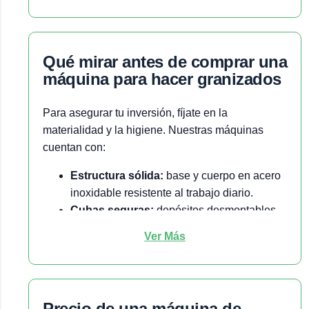
qué mirar antes de comprar una
máquina para hacer granizados
Para asegurar tu inversión, fíjate en la
materialidad y la higiene. Nuestras máquinas
cuentan con:
Estructura sólida:
base y cuerpo en acero
inoxidable resistente al trabajo diario.
Cubas seguras:
depósitos desmontables
en policarbonato transparente de grado
Ver Más
alimenticio.
Fácil limpieza:
se desarman fácilmente. La
limpieza completa te tomará unos 30
minutos al finalizar el día.
precio de una máquina de