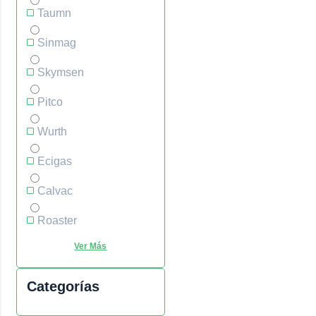
Taumn
Sinmag
Skymsen
Pitco
Wurth
Ecigas
Calvac
Roaster
Categorías