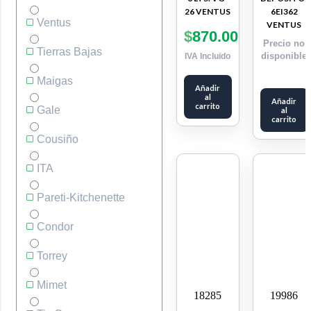
26 VENTUS
6EI362
Ventus
VENTUS
$
870.000
Precio no
Tierras Bajas
disponible
IVA Incluido
Maigas
Añadir
al
Añadir
carrito
Gale
al
carrito
Cousiño
ITA
Pareti-Kitchenette
Condor
Torrey
Mimet
18285
19986