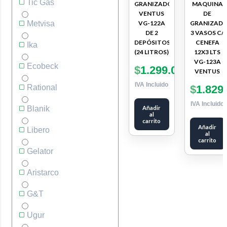
Tic Gas
GRANIZADORA
MAQUINA
VENTUS
DE
Metvisa
VG-122A
GRANIZAD
DE 2
3 VASOS C/
DEPÓSITOS
CENEFA
Ika
(24 LITROS)
12X3 LTS
VG-123A
Ecobeck
$
1.299.000
VENTUS
IVA Incluido
Rational
$
1.829
IVA Incluido
Blanik
Añadir
al
carrito
Añadir
Libero
al
carrito
Gelator
Aristarco
G&T
Ugur