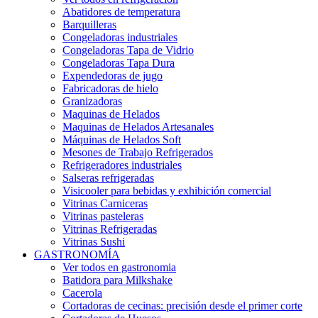
Abatidores de temperatura
Barquilleras
Congeladoras industriales
Congeladoras Tapa de Vidrio
Congeladoras Tapa Dura
Expendedoras de jugo
Fabricadoras de hielo
Granizadoras
Maquinas de Helados
Maquinas de Helados Artesanales
Máquinas de Helados Soft
Mesones de Trabajo Refrigerados
Refrigeradores industriales
Salseras refrigeradas
Visicooler para bebidas y exhibición comercial
Vitrinas Carniceras
Vitrinas pasteleras
Vitrinas Refrigeradas
Vitrinas Sushi
GASTRONOMÍA
Ver todos en gastronomia
Batidora para Milkshake
Cacerola
Cortadoras de cecinas: precisión desde el primer corte