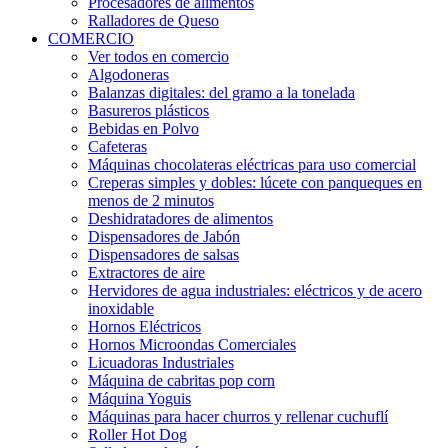
Procesadores de alimentos
Ralladores de Queso
COMERCIO
Ver todos en comercio
Algodoneras
Balanzas digitales: del gramo a la tonelada
Basureros plásticos
Bebidas en Polvo
Cafeteras
Máquinas chocolateras eléctricas para uso comercial
Creperas simples y dobles: lúcete con panqueques en
menos de 2 minutos
Deshidratadores de alimentos
Dispensadores de Jabón
Dispensadores de salsas
Extractores de aire
Hervidores de agua industriales: eléctricos y de acero
inoxidable
Hornos Eléctricos
Hornos Microondas Comerciales
Licuadoras Industriales
Máquina de cabritas pop corn
Máquina Yoguis
Máquinas para hacer churros y rellenar cuchuflí
Roller Hot Dog