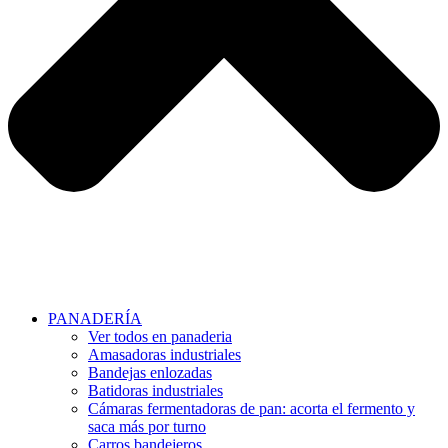
PANADERÍA
Ver todos en panaderia
Amasadoras industriales
Bandejas enlozadas
Batidoras industriales
Cámaras fermentadoras de pan: acorta el fermento y
saca más por turno
Carros bandejeros