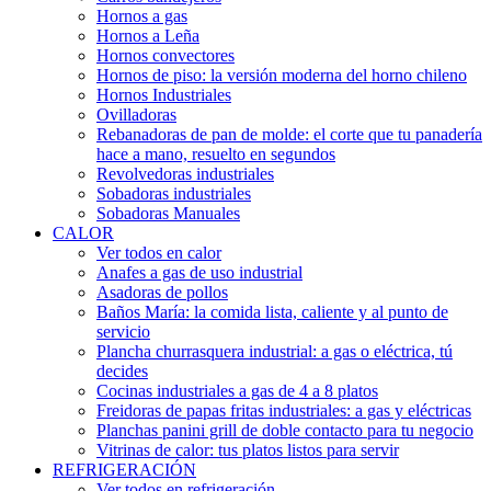
Hornos a gas
Hornos a Leña
Hornos convectores
Hornos de piso: la versión moderna del horno chileno
Hornos Industriales
Ovilladoras
Rebanadoras de pan de molde: el corte que tu panadería
hace a mano, resuelto en segundos
Revolvedoras industriales
Sobadoras industriales
Sobadoras Manuales
CALOR
Ver todos en calor
Anafes a gas de uso industrial
Asadoras de pollos
Baños María: la comida lista, caliente y al punto de
servicio
Plancha churrasquera industrial: a gas o eléctrica, tú
decides
Cocinas industriales a gas de 4 a 8 platos
Freidoras de papas fritas industriales: a gas y eléctricas
Planchas panini grill de doble contacto para tu negocio
Vitrinas de calor: tus platos listos para servir
REFRIGERACIÓN
Ver todos en refrigeración