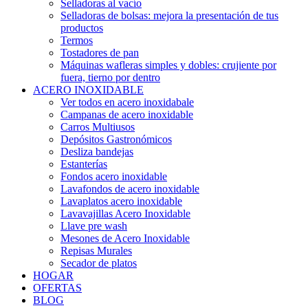
Selladoras al vacío
Selladoras de bolsas: mejora la presentación de tus
productos
Termos
Tostadores de pan
Máquinas wafleras simples y dobles: crujiente por
fuera, tierno por dentro
ACERO INOXIDABLE
Ver todos en acero inoxidabale
Campanas de acero inoxidable
Carros Multiusos
Depósitos Gastronómicos
Desliza bandejas
Estanterías
Fondos acero inoxidable
Lavafondos de acero inoxidable
Lavaplatos acero inoxidable
Lavavajillas Acero Inoxidable
Llave pre wash
Mesones de Acero Inoxidable
Repisas Murales
Secador de platos
HOGAR
OFERTAS
BLOG