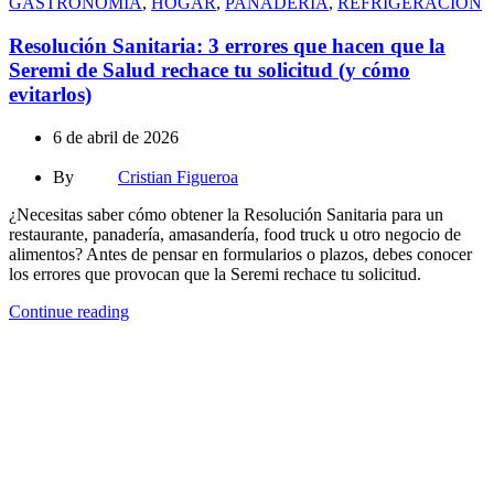
GASTRONOMIA
,
HOGAR
,
PANADERIA
,
REFRIGERACION
Resolución Sanitaria: 3 errores que hacen que la
Seremi de Salud rechace tu solicitud (y cómo
evitarlos)
6 de abril de 2026
By
Cristian Figueroa
¿Necesitas saber cómo obtener la Resolución Sanitaria para un
restaurante, panadería, amasandería, food truck u otro negocio de
alimentos? Antes de pensar en formularios o plazos, debes conocer
los errores que provocan que la Seremi rechace tu solicitud.
Continue reading
Seleccione
¿Cómo calificarías tu experiencia?
una
opción
de
1
No fue buena
Muy Buena
a
5
Saltar
Siguiente
,
siendo