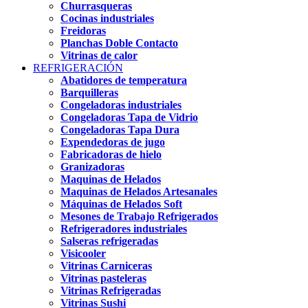
Churrasqueras
Cocinas industriales
Freidoras
Planchas Doble Contacto
Vitrinas de calor
REFRIGERACIÓN
Abatidores de temperatura
Barquilleras
Congeladoras industriales
Congeladoras Tapa de Vidrio
Congeladoras Tapa Dura
Expendedoras de jugo
Fabricadoras de hielo
Granizadoras
Maquinas de Helados
Maquinas de Helados Artesanales
Máquinas de Helados Soft
Mesones de Trabajo Refrigerados
Refrigeradores industriales
Salseras refrigeradas
Visicooler
Vitrinas Carniceras
Vitrinas pasteleras
Vitrinas Refrigeradas
Vitrinas Sushi