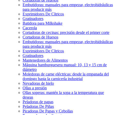
Cortadoras de Huesos
Embutidoras: manuales para empezar, electrohidráulicas
para producir más
Exprimidores De Cítricos
Gratinadores
Batidora para Milkshake
Cacerola
Cortadoras de cecinas: precisión desde el primer corte
Cortadoras de Huesos
Embutidoras: manuales para empezar, electrohidráulicas
para producir más
Exprimidores De Cítricos
Gratinadores
Mantenedores de Alimentos
Máquina hamburguesera manual: 10, 13 y 15 cm de
diámetro
Moledoras de carne eléctricas: desde la empanada del
domingo hasta la carnicería industrial
Nevadoras de hielo
Ollas a presión
Ollas soperas: mantén la sopa a la temperatura que
deseas
Peladoras de papas
Peladoras De Piñas
Picadoras De Papas y Cebollas