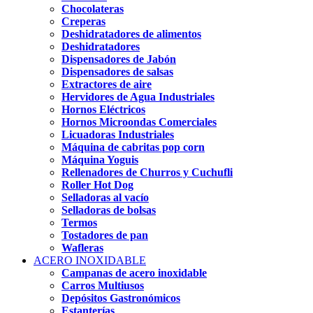
Chocolateras
Creperas
Deshidratadores de alimentos
Deshidratadores
Dispensadores de Jabón
Dispensadores de salsas
Extractores de aire
Hervidores de Agua Industriales
Hornos Eléctricos
Hornos Microondas Comerciales
Licuadoras Industriales
Máquina de cabritas pop corn
Máquina Yoguis
Rellenadores de Churros y Cuchufli
Roller Hot Dog
Selladoras al vacío
Selladoras de bolsas
Termos
Tostadores de pan
Wafleras
ACERO INOXIDABLE
Campanas de acero inoxidable
Carros Multiusos
Depósitos Gastronómicos
Estanterías