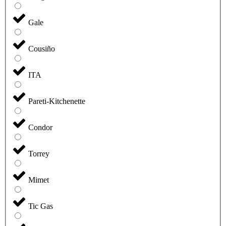
Gale
Cousiño
ITA
Pareti-Kitchenette
Condor
Torrey
Mimet
Tic Gas