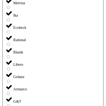
Metvisa
Ika
Ecobeck
Rational
Blanik
Libero
Gelator
Aristarco
G&T