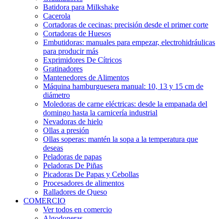
Batidora para Milkshake
Cacerola
Cortadoras de cecinas: precisión desde el primer corte
Cortadoras de Huesos
Embutidoras: manuales para empezar, electrohidráulicas
para producir más
Exprimidores De Cítricos
Gratinadores
Mantenedores de Alimentos
Máquina hamburguesera manual: 10, 13 y 15 cm de
diámetro
Moledoras de carne eléctricas: desde la empanada del
domingo hasta la carnicería industrial
Nevadoras de hielo
Ollas a presión
Ollas soperas: mantén la sopa a la temperatura que
deseas
Peladoras de papas
Peladoras De Piñas
Picadoras De Papas y Cebollas
Procesadores de alimentos
Ralladores de Queso
COMERCIO
Ver todos en comercio
Algodoneras