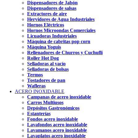
Dispensadores de Jabón
Dispensadores de salsas
Extractores de aire
Hervidores de Agua Industriales
Hornos Eléctricos
Hornos Microondas Comerciales
Licuadoras Industriales
Máquina de cabritas pop corn
Máquina Yoguis
Rellenadores de Churros y Cuchufli
Roller Hot Dog
Selladoras al vacío
Selladoras de bolsas
Termos
Tostadores de pan
Wafleras
ACERO INOXIDABLE
Campanas de acero inoxidable
Carros Multiusos
Depósitos Gastronómicos
Estanterías
Fondos acero inoxidable
Lavafondos acero inoxidable
Lavamanos acero inoxidable
Lavaplatos acero inoxidable