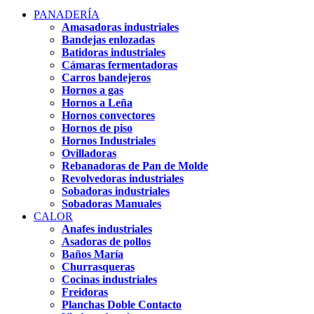
PANADERÍA
Amasadoras industriales
Bandejas enlozadas
Batidoras industriales
Cámaras fermentadoras
Carros bandejeros
Hornos a gas
Hornos a Leña
Hornos convectores
Hornos de piso
Hornos Industriales
Ovilladoras
Rebanadoras de Pan de Molde
Revolvedoras industriales
Sobadoras industriales
Sobadoras Manuales
CALOR
Anafes industriales
Asadoras de pollos
Baños María
Churrasqueras
Cocinas industriales
Freidoras
Planchas Doble Contacto