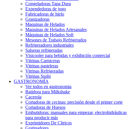
Congeladoras Tapa Dura
Expendedoras de jugo
Fabricadoras de hielo
Granizadoras
Maquinas de Helados
Maquinas de Helados Artesanales
Máquinas de Helados Soft
Mesones de Trabajo Refrigerados
Refrigeradores industriales
Salseras refrigeradas
Visicooler para bebidas y exhibición comercial
Vitrinas Carniceras
Vitrinas pasteleras
Vitrinas Refrigeradas
Vitrinas Sushi
GASTRONOMÍA
Ver todos en gastronomia
Batidora para Milkshake
Cacerola
Cortadoras de cecinas: precisión desde el primer corte
Cortadoras de Huesos
Embutidoras: manuales para empezar, electrohidráulicas
para producir más
Exprimidores De Cítricos
Gratinadores