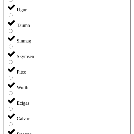
Ugur
Taumn
Sinmag
Skymsen
Pitco
Wurth
Ecigas
Calvac