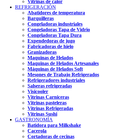
Vitrinas de calor
REFRIGERACIÓN
Abatidores de temperatura
Barquilleras
Congeladoras industriales
Congeladoras Tapa de Vidrio
Congeladoras Tapa Dura
Expendedoras de jugo
Fabricadoras de hielo
Granizadoras
Maquinas de Helados
Maquinas de Helados Artesanales
Máquinas de Helados Soft
Mesones de Trabajo Refrigerados
Refrigeradores industriales
Salseras refrigeradas
Visicooler
Vitrinas Carniceras
Vitrinas pasteleras
Vitrinas Refrigeradas
Vitrinas Sushi
GASTRONOMÍA
Batidora para Milkshake
Cacerola
Cortadoras de cecinas