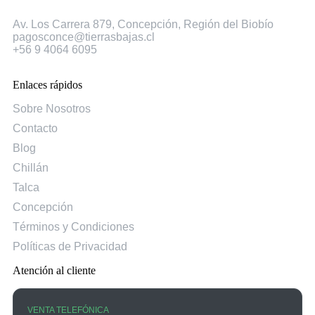
Concepción
Av. Los Carrera 879, Concepción, Región del Biobío
pagosconce@tierrasbajas.cl
+56 9 4064 6095
Enlaces rápidos
Sobre Nosotros
Contacto
Blog
Chillán
Talca
Concepción
Términos y Condiciones
Políticas de Privacidad
Atención al cliente
VENTA TELEFÓNICA