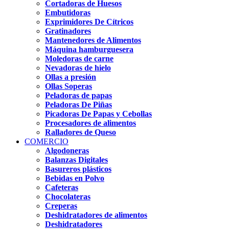
Cortadoras de Huesos
Embutidoras
Exprimidores De Cítricos
Gratinadores
Mantenedores de Alimentos
Máquina hamburguesera
Moledoras de carne
Nevadoras de hielo
Ollas a presión
Ollas Soperas
Peladoras de papas
Peladoras De Piñas
Picadoras De Papas y Cebollas
Procesadores de alimentos
Ralladores de Queso
COMERCIO
Algodoneras
Balanzas Digitales
Basureros plásticos
Bebidas en Polvo
Cafeteras
Chocolateras
Creperas
Deshidratadores de alimentos
Deshidratadores