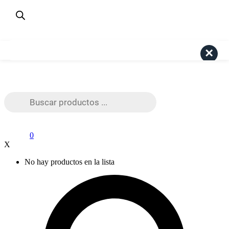
¿Dudas? Consulta aquí
+56 9 4191 6447
Pago Seguro Webpay
Search
Búsqueda
de
productos
0
X
No hay productos en la lista