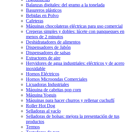
Balanzas digitales: del gramo a la tonelada
Basureros plásticos
Bebidas en Polvo
Cafeteras
Máquinas chocolateras eléctricas para uso comercial
Creperas simples y dobles: lúcete con panqueques en
menos de 2 minutos
Deshidratadores de alimentos
Dispensadores de Jabón
Dispensadores de salsas
Extractores de aire
Hervidores de agua industriales: eléctricos y de acero
inoxidable
Hornos Eléctricos
Hornos Microondas Comerciales
Licuadoras Industriales
Máquina de cabritas pop corn
Máquina Yoguis
Máquinas para hacer churros y rellenar cuchuflí
Roller Hot Dog
Selladoras al vacío
Selladoras de bolsas: mejora la presentación de tus
productos
Termos