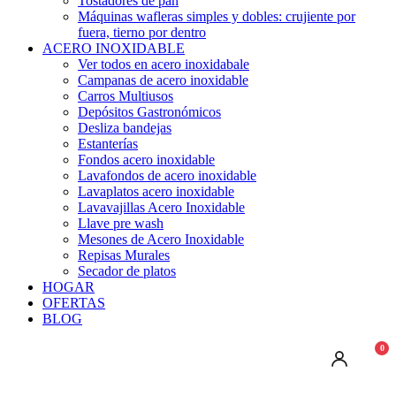
Tostadores de pan
Máquinas wafleras simples y dobles: crujiente por
fuera, tierno por dentro
ACERO INOXIDABLE
Ver todos en acero inoxidabale
Campanas de acero inoxidable
Carros Multiusos
Depósitos Gastronómicos
Desliza bandejas
Estanterías
Fondos acero inoxidable
Lavafondos de acero inoxidable
Lavaplatos acero inoxidable
Lavavajillas Acero Inoxidable
Llave pre wash
Mesones de Acero Inoxidable
Repisas Murales
Secador de platos
HOGAR
OFERTAS
BLOG
0