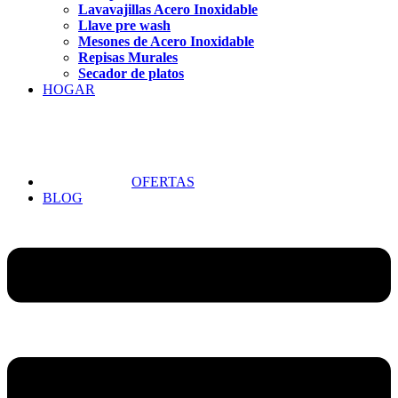
Lavavajillas Acero Inoxidable
Llave pre wash
Mesones de Acero Inoxidable
Repisas Murales
Secador de platos
HOGAR
OFERTAS
BLOG