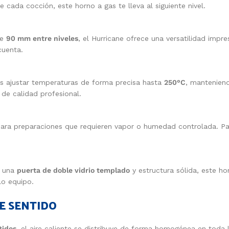
 cada cocción, este horno a gas te lleva al siguiente nivel.
de
90 mm entre niveles
, el Hurricane ofrece una versatilidad impre
cuenta.
s ajustar temperaturas de forma precisa hasta
250°C
, manteniend
 de calidad profesional.
para preparaciones que requieren vapor o humedad controlada. P
n una
puerta de doble vidrio templado
y estructura sólida, este hor
lo equipo.
E SENTIDO
tidos
, el aire caliente se distribuye de forma homogénea en toda