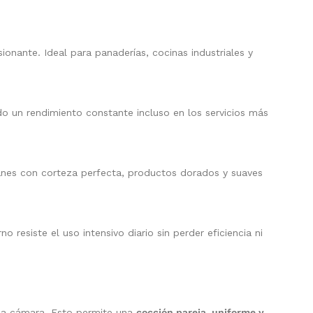
sionante. Ideal para panaderías, cocinas industriales y
o un rendimiento constante incluso en los servicios más
anes con corteza perfecta, productos dorados y suaves
no resiste el uso intensivo diario sin perder eficiencia ni
 la cámara. Esto permite una
cocción pareja, uniforme y