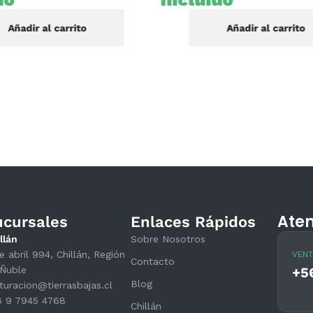
Añadir al carrito
Añadir al carrito
Aten
ucursales
Enlaces Rápidos
llán
Sobre Nosotros
e abril 994, Chillán, Región
VENT
Contacto
Ñuble
+5
Blog
turacion@tierrasbajas.cl
6 9 7945 4768
Chillán