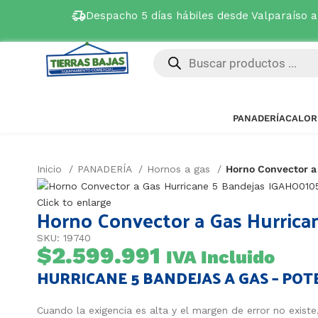
Despacho 5 días hábiles desde Valparaíso 
PANADERÍA
CALOR
Inicio
PANADERÍA
Hornos a gas
Horno Convector a
Click to enlarge
Horno Convector a Gas Hurrica
SKU: 19740
$
2.599.991
IVA Incluido
HURRICANE 5 BANDEJAS A GAS – PO
Cuando la exigencia es alta y el margen de error no existe