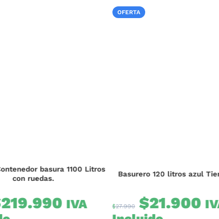
OFERTA
120 litros azul Tierras Bajas
Basurero 120 litros rojo Tie
21.900
$
22.900
IVA
I
$
27.990
do
Incluido