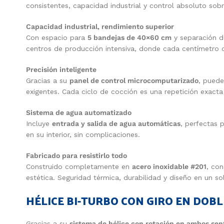
consistentes, capacidad industrial y control absoluto sobre
Capacidad industrial, rendimiento superior
Con espacio para
5 bandejas de 40×60 cm
y separación 
centros de producción intensiva, donde cada centímetro 
Precisión inteligente
Gracias a su
panel de control microcomputarizado
, puede
exigentes. Cada ciclo de cocción es una repetición exacta
Sistema de agua automatizado
Incluye
entrada y salida de agua automáticas
, perfectas 
en su interior, sin complicaciones.
Fabricado para resistirlo todo
Construido completamente en
acero inoxidable #201
, co
estética. Seguridad térmica, durabilidad y diseño en un so
HÉLICE BI-TURBO CON GIRO EN DOBL
Gracias a su
sistema de hélice con rotación en ambos sen