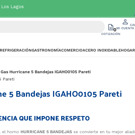
a Los Lagos
Ver oferta
0
REFRIGERACIÓN
GASTRONOMÍA
COMERCIO
ACERO INOXIDABLE
HOGAR
 Gas Hurricane 5 Bandejas IGAHO0105 Pareti
ne 5 Bandejas IGAHO0105 Pareti
TENCIA QUE IMPONE RESPETO
, el horno
HURRICANE 5 BANDEJAS
se convierte en tu mejor alia