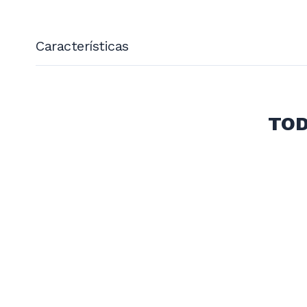
Características
Modelo: IGAHO0105 + IGAPP0772 (X5) + KIT0060
Diseño funcional, espacio optimizado
TOD
Dimensiones del producto
: 850 x 1220 x 865 m
Peso neto/bruto
: 175 / 190 kg
Voltaje
: 220 V – 50 Hz
Grado de protección
: IP1
Temperatura regulable
: 0–250 °C