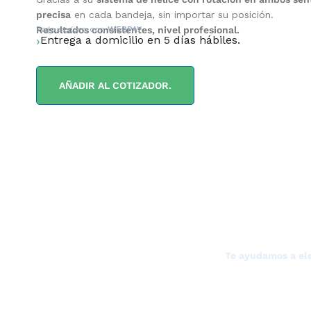
precisa
en cada bandeja, sin importar su posición.
Resultados consistentes, nivel profesional.
Pago seguro con
WEBPAY
Entrega a domicilio en 5 días hábiles.
AÑADIR AL COTIZADOR.
¿NECESITAS LA A
Te ayudamos a ele