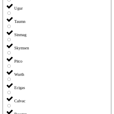
Ugur
Taumn
Sinmag
Skymsen
Pitco
Wurth
Ecigas
Calvac