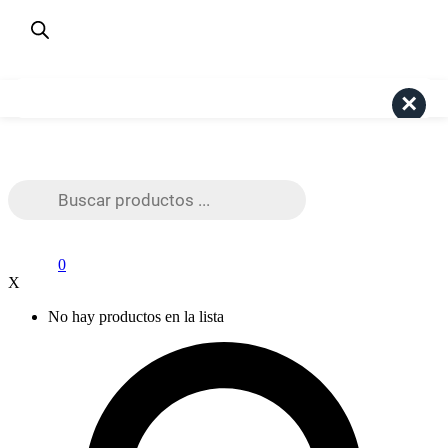
¿Dudas? Consulta aquí
+56 9 4191 6447
Pago Seguro Webpay
Search
Búsqueda
de
productos
0
X
No hay productos en la lista