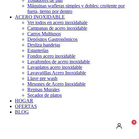
Tostadores de pan
Máquinas wafleras simples y dobles: crujiente por
fuera, tierno por dentro
ACERO INOXIDABLE
Ver todos en acero inoxidabale
Campanas de acero inoxidable
Carros Multiusos
Depósitos Gastronómicos
Desliza bandejas
Estanterías
Fondos acero inoxidable
Lavafondos de acero inoxidable
Lavaplatos acero inoxidable
Lavavajillas Acero Inoxidable
Llave pre wash
Mesones de Acero Inoxidable
Repisas Murales
Secador de platos
HOGAR
OFERTAS
BLOG
0