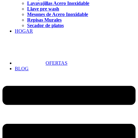
Lavavajillas Acero Inoxidable
Llave pre wash
Mesones de Acero Inoxidable
Repisas Murales
Secador de platos
HOGAR
OFERTAS
BLOG