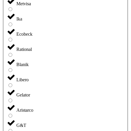
Metvisa
Ika
Ecobeck
Rational
Blanik
Libero
Gelator
Aristarco
G&T