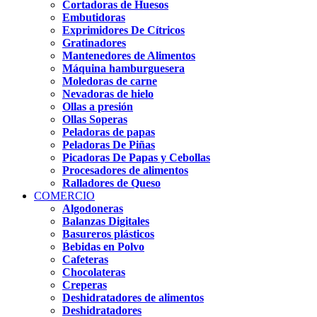
Cortadoras de Huesos
Embutidoras
Exprimidores De Cítricos
Gratinadores
Mantenedores de Alimentos
Máquina hamburguesera
Moledoras de carne
Nevadoras de hielo
Ollas a presión
Ollas Soperas
Peladoras de papas
Peladoras De Piñas
Picadoras De Papas y Cebollas
Procesadores de alimentos
Ralladores de Queso
COMERCIO
Algodoneras
Balanzas Digitales
Basureros plásticos
Bebidas en Polvo
Cafeteras
Chocolateras
Creperas
Deshidratadores de alimentos
Deshidratadores