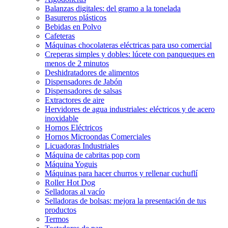
Balanzas digitales: del gramo a la tonelada
Basureros plásticos
Bebidas en Polvo
Cafeteras
Máquinas chocolateras eléctricas para uso comercial
Creperas simples y dobles: lúcete con panqueques en
menos de 2 minutos
Deshidratadores de alimentos
Dispensadores de Jabón
Dispensadores de salsas
Extractores de aire
Hervidores de agua industriales: eléctricos y de acero
inoxidable
Hornos Eléctricos
Hornos Microondas Comerciales
Licuadoras Industriales
Máquina de cabritas pop corn
Máquina Yoguis
Máquinas para hacer churros y rellenar cuchuflí
Roller Hot Dog
Selladoras al vacío
Selladoras de bolsas: mejora la presentación de tus
productos
Termos