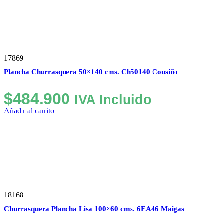
era:
es:
$489.990.
$460.000.
17869
Plancha Churrasquera 50×140 cms. Ch50140 Cousiño
$
484.900
IVA Incluido
Añadir al carrito
18168
Churrasquera Plancha Lisa 100×60 cms. 6EA46 Maigas