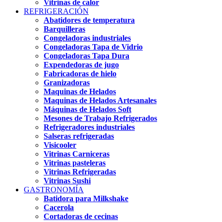
Vitrinas de calor
REFRIGERACIÓN
Abatidores de temperatura
Barquilleras
Congeladoras industriales
Congeladoras Tapa de Vidrio
Congeladoras Tapa Dura
Expendedoras de jugo
Fabricadoras de hielo
Granizadoras
Maquinas de Helados
Maquinas de Helados Artesanales
Máquinas de Helados Soft
Mesones de Trabajo Refrigerados
Refrigeradores industriales
Salseras refrigeradas
Visicooler
Vitrinas Carniceras
Vitrinas pasteleras
Vitrinas Refrigeradas
Vitrinas Sushi
GASTRONOMÍA
Batidora para Milkshake
Cacerola
Cortadoras de cecinas