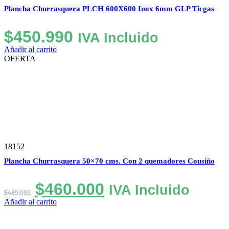
Plancha Churrasquera PLCH 600X600 Inox 6mm GLP Ticgas
$
450.990
IVA Incluido
Añadir al carrito
OFERTA
18152
Plancha Churrasquera 50×70 cms. Con 2 quemadores Cousiño
El
El
$
460.000
IVA Incluido
$
489.990
precio
precio
Añadir al carrito
original
actual