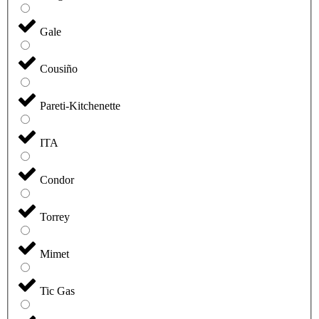
Gale
Cousiño
Pareti-Kitchenette
ITA
Condor
Torrey
Mimet
Tic Gas