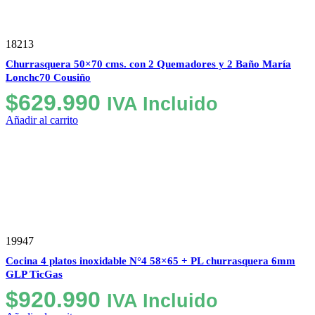
18213
Churrasquera 50×70 cms. con 2 Quemadores y 2 Baño María
Lonchc70 Cousiño
$
629.990
IVA Incluido
Añadir al carrito
Seleccione
¿Cómo calificarías tu experiencia?
una
opción
19947
de
1
Cocina 4 platos inoxidable N°4 58×65 + PL churrasquera 6mm
No fue buena
Muy Buena
a
GLP TicGas
5
Saltar
Siguiente
$
920.990
IVA Incluido
,
siendo