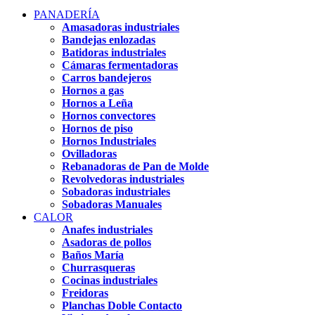
PANADERÍA
Amasadoras industriales
Bandejas enlozadas
Batidoras industriales
Cámaras fermentadoras
Carros bandejeros
Hornos a gas
Hornos a Leña
Hornos convectores
Hornos de piso
Hornos Industriales
Ovilladoras
Rebanadoras de Pan de Molde
Revolvedoras industriales
Sobadoras industriales
Sobadoras Manuales
CALOR
Anafes industriales
Asadoras de pollos
Baños María
Churrasqueras
Cocinas industriales
Freidoras
Planchas Doble Contacto