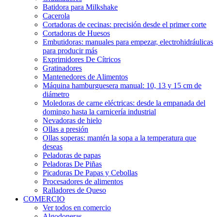
Batidora para Milkshake
Cacerola
Cortadoras de cecinas: precisión desde el primer corte
Cortadoras de Huesos
Embutidoras: manuales para empezar, electrohidráulicas
para producir más
Exprimidores De Cítricos
Gratinadores
Mantenedores de Alimentos
Máquina hamburguesera manual: 10, 13 y 15 cm de
diámetro
Moledoras de carne eléctricas: desde la empanada del
domingo hasta la carnicería industrial
Nevadoras de hielo
Ollas a presión
Ollas soperas: mantén la sopa a la temperatura que
deseas
Peladoras de papas
Peladoras De Piñas
Picadoras De Papas y Cebollas
Procesadores de alimentos
Ralladores de Queso
COMERCIO
Ver todos en comercio
Algodoneras