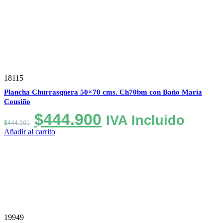
18115
Plancha Churrasquera 50×70 cms. Ch70bm con Baño María
Cousiño
El
El
$
444.900
IVA Incluido
$
444.901
precio
precio
Añadir al carrito
original
actual
era:
es:
$444.901.
$444.900.
19949