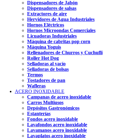
Dispensadores de Jabón
Dispensadores de salsas
Extractores de aire
Hervidores de Agua Industriales
Hornos Eléctricos
Hornos Microondas Comerciales
Licuadoras Industriales
Máquina de cabritas pop corn
Máquina Yoguis
Rellenadores de Churros y Cuchufli
Roller Hot Dog
Selladoras al vacío
Selladoras de bolsas
Termos
Tostadores de pan
Wafleras
ACERO INOXIDABLE
Campanas de acero inoxidable
Carros Multiusos
Depósitos Gastronómicos
Estanterías
Fondos acero inoxidable
Lavafondos acero inoxidable
Lavamanos acero inoxidable
Lavaplatos acero inoxidable