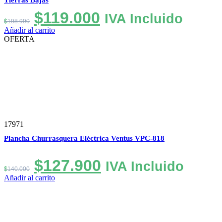
El
El
$
119.000
IVA Incluido
$
198.990
precio
precio
Añadir al carrito
OFERTA
original
actual
era:
es:
$198.990.
$119.000.
17971
Plancha Churrasquera Eléctrica Ventus VPC-818
El
El
$
127.900
IVA Incluido
$
140.000
precio
precio
Añadir al carrito
original
actual
era:
es:
$140.000.
$127.900.