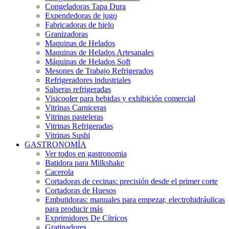
Congeladoras Tapa Dura
Expendedoras de jugo
Fabricadoras de hielo
Granizadoras
Maquinas de Helados
Maquinas de Helados Artesanales
Máquinas de Helados Soft
Mesones de Trabajo Refrigerados
Refrigeradores industriales
Salseras refrigeradas
Visicooler para bebidas y exhibición comercial
Vitrinas Carniceras
Vitrinas pasteleras
Vitrinas Refrigeradas
Vitrinas Sushi
GASTRONOMÍA
Ver todos en gastronomia
Batidora para Milkshake
Cacerola
Cortadoras de cecinas: precisión desde el primer corte
Cortadoras de Huesos
Embutidoras: manuales para empezar, electrohidráulicas
para producir más
Exprimidores De Cítricos
Gratinadores