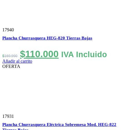
17940
Plancha Churrasquera HEG-820 Tierras Bajas
El
El
$
110.000
IVA Incluido
$
169.990
precio
precio
Añadir al carrito
OFERTA
original
actual
era:
es:
$169.990.
$110.000.
17931
Plancha Churrasquera Eléctrica Sobremesa Mod. HEG-822
Tierras Bajas