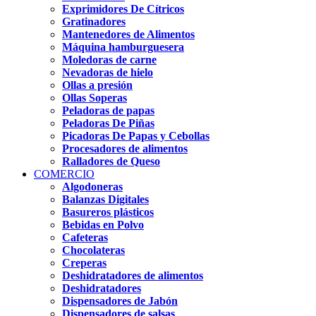
Exprimidores De Cítricos
Gratinadores
Mantenedores de Alimentos
Máquina hamburguesera
Moledoras de carne
Nevadoras de hielo
Ollas a presión
Ollas Soperas
Peladoras de papas
Peladoras De Piñas
Picadoras De Papas y Cebollas
Procesadores de alimentos
Ralladores de Queso
COMERCIO
Algodoneras
Balanzas Digitales
Basureros plásticos
Bebidas en Polvo
Cafeteras
Chocolateras
Creperas
Deshidratadores de alimentos
Deshidratadores
Dispensadores de Jabón
Dispensadores de salsas