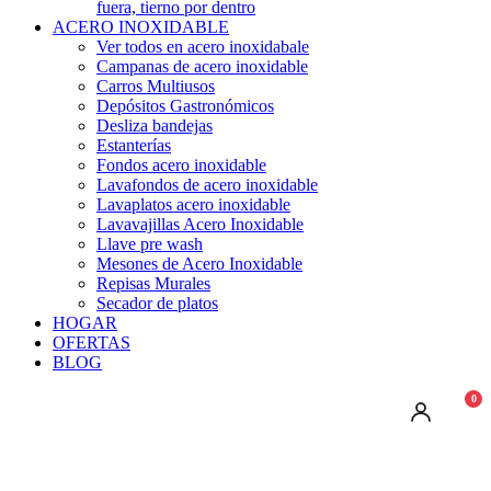
fuera, tierno por dentro
ACERO INOXIDABLE
Ver todos en acero inoxidabale
Campanas de acero inoxidable
Carros Multiusos
Depósitos Gastronómicos
Desliza bandejas
Estanterías
Fondos acero inoxidable
Lavafondos de acero inoxidable
Lavaplatos acero inoxidable
Lavavajillas Acero Inoxidable
Llave pre wash
Mesones de Acero Inoxidable
Repisas Murales
Secador de platos
HOGAR
OFERTAS
BLOG
0