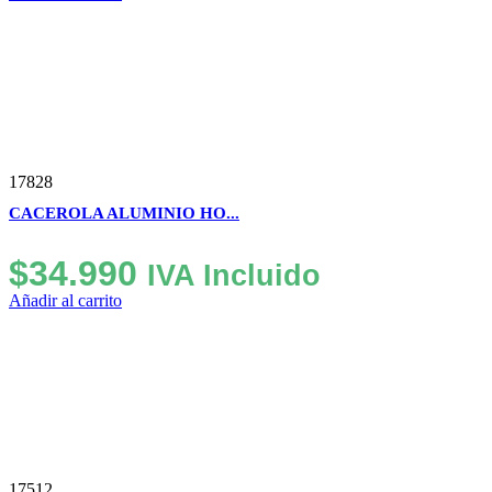
original
actual
era:
es:
$28.000.
$27.000.
17828
CACEROLA ALUMINIO HO...
$
34.990
IVA Incluido
Añadir al carrito
17512