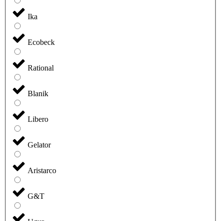
Ika
Ecobeck
Rational
Blanik
Libero
Gelator
Aristarco
G&T