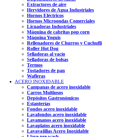
Extractores de aire
Hervidores de Agua Industriales
Hornos Eléctricos
Hornos Microondas Comerciales
Licuadoras Industriales
Máquina de cabritas pop corn
Máquina Yoguis
Rellenadores de Churros y Cuchufli
Roller Hot Dog
Selladoras al vacío
Selladoras de bolsas
Termos
Tostadores de pan
Wafleras
ACERO INOXIDABLE
Campanas de acero inoxidable
Carros Multiusos
Depósitos Gastronómicos
Estanterías
Fondos acero inoxidable
Lavafondos acero inoxidable
Lavamanos acero inoxidable
Lavaplatos acero inoxidable
Lavavajillas Acero Inoxidable
Llave pre wash