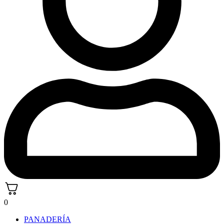
0
PANADERÍA