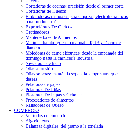
Cacerola
Cortadoras de cecinas: precisión desde el primer corte
Cortadoras de Huesos
Embutidoras: manuales para empezar, electrohidráulicas
para producir más
Exprimidores De Cítricos
Gratinadores
Mantenedores de Alimentos
Máquina hamburguesera manual: 10, 13 y 15 cm de
diámetro
Moledoras de carne eléctricas: desde la empanada del
domingo hasta la carnicería industrial
Nevadoras de hielo
Ollas a presión
Ollas soperas: mantén la sopa a la temperatura que
deseas
Peladoras de papas
Peladoras De Piñas
Picadoras De Papas y Cebollas
Procesadores de alimentos
Ralladores de Queso
COMERCIO
Ver todos en comercio
Algodoneras
Balanzas digitales: del gramo a la tonelada