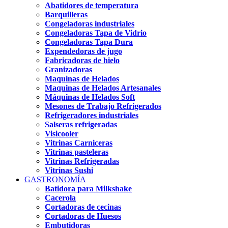
Abatidores de temperatura
Barquilleras
Congeladoras industriales
Congeladoras Tapa de Vidrio
Congeladoras Tapa Dura
Expendedoras de jugo
Fabricadoras de hielo
Granizadoras
Maquinas de Helados
Maquinas de Helados Artesanales
Máquinas de Helados Soft
Mesones de Trabajo Refrigerados
Refrigeradores industriales
Salseras refrigeradas
Visicooler
Vitrinas Carniceras
Vitrinas pasteleras
Vitrinas Refrigeradas
Vitrinas Sushi
GASTRONOMÍA
Batidora para Milkshake
Cacerola
Cortadoras de cecinas
Cortadoras de Huesos
Embutidoras