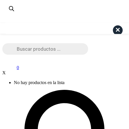
¿Dudas? Consulta aquí
+56 9 4191 6447
Pago Seguro Webpay
Search
Búsqueda
de
productos
0
X
No hay productos en la lista