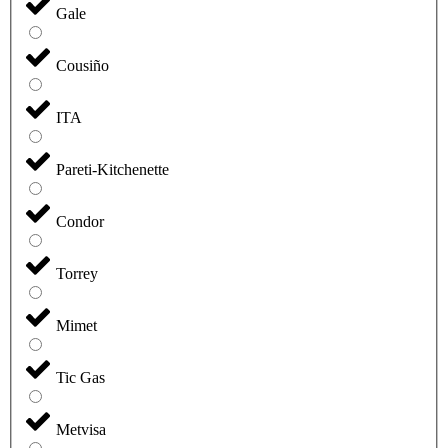
Gale
Cousiño
ITA
Pareti-Kitchenette
Condor
Torrey
Mimet
Tic Gas
Metvisa