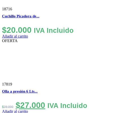
18716
Cuchillo Picadora de...
$
20.000
IVA Incluido
Añadir al carrito
OFERTA
17819
Olla a presión 6 Lts...
El
El
$
27.000
IVA Incluido
$
28.000
precio
precio
Añadir al carrito