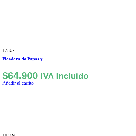
17867
Picadora de Papas y...
$
64.900
IVA Incluido
Añadir al carrito
Seleccione
¿Cómo calificarías tu experiencia?
una
opción
de
1
No fue buena
Muy Buena
a
5
Saltar
Siguiente
,
siendo
18469