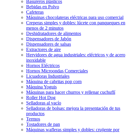
Basureros plásticos
Bebidas en Polvo
Cafeteras
Máquinas chocolateras eléctricas para uso comercial
Creperas simples y dobles: lúcete con panqueques en
menos de 2 minutos
Deshidratadores de alimentos
Dispensadores de Jabón
Dispensadores de salsas
Extractores de aire
Hervidores de agua industriales: eléctricos y de acero
inoxidable
Hornos Eléctricos
Hornos Microondas Comerciales
Licuadoras Industriales
Máquina de cabritas pop corn
Máquina Yoguis
Máquinas para hacer churros y rellenar cuchuflí
Roller Hot Dog
Selladoras al vacío
Selladoras de bolsas: mejora la presentación de tus
productos
Termos
Tostadores de pan
Máquinas wafleras simples y dobles: crujiente por