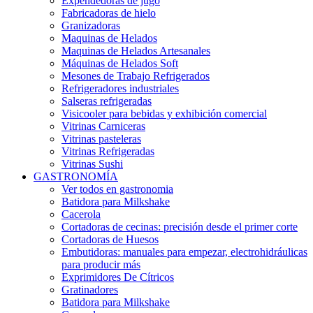
Expendedoras de jugo
Fabricadoras de hielo
Granizadoras
Maquinas de Helados
Maquinas de Helados Artesanales
Máquinas de Helados Soft
Mesones de Trabajo Refrigerados
Refrigeradores industriales
Salseras refrigeradas
Visicooler para bebidas y exhibición comercial
Vitrinas Carniceras
Vitrinas pasteleras
Vitrinas Refrigeradas
Vitrinas Sushi
GASTRONOMÍA
Ver todos en gastronomia
Batidora para Milkshake
Cacerola
Cortadoras de cecinas: precisión desde el primer corte
Cortadoras de Huesos
Embutidoras: manuales para empezar, electrohidráulicas
para producir más
Exprimidores De Cítricos
Gratinadores
Batidora para Milkshake