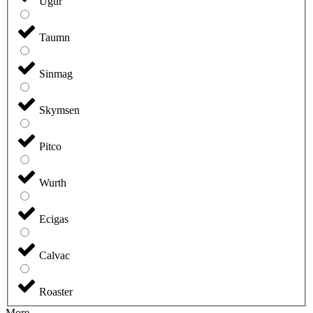
Ugur
Taumn
Sinmag
Skymsen
Pitco
Wurth
Ecigas
Calvac
Roaster
More