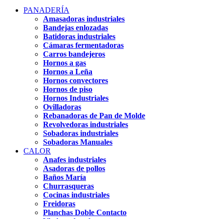
PANADERÍA
Amasadoras industriales
Bandejas enlozadas
Batidoras industriales
Cámaras fermentadoras
Carros bandejeros
Hornos a gas
Hornos a Leña
Hornos convectores
Hornos de piso
Hornos Industriales
Ovilladoras
Rebanadoras de Pan de Molde
Revolvedoras industriales
Sobadoras industriales
Sobadoras Manuales
CALOR
Anafes industriales
Asadoras de pollos
Baños María
Churrasqueras
Cocinas industriales
Freidoras
Planchas Doble Contacto