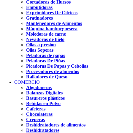
Cortadoras de Huesos
Embutidoras
Exprimidores De Cítricos
Gratinadores
Mantenedores de Alimentos
Máquina hamburguesera
Moledoras de carne
Nevadoras de hielo
Ollas a presión
Ollas Soperas
Peladoras de papas
Peladoras De Piñas
Picadoras De Papas y Cebollas
Procesadores de alimentos
Ralladores de Queso
COMERCIO
Algodoneras
Balanzas Digitales
Basureros plásticos
Bebidas en Polvo
Cafeteras
Chocolateras
Creperas
Deshidratadores de alimentos
Deshidratadores