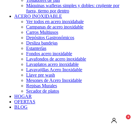
Tostadores de pan
Máquinas wafleras simples y dobles: crujiente por
fuera, tierno por dentro
ACERO INOXIDABLE
Ver todos en acero inoxidabale
Campanas de acero inoxidable
Carros Multiusos
Depósitos Gastronómicos
Desliza bandejas
Estanterías
Fondos acero inoxidable
Lavafondos de acero inoxidable
Lavaplatos acero inoxidable
Lavavajillas Acero Inoxidable
Llave pre wash
Mesones de Acero Inoxidable
Repisas Murales
Secador de platos
HOGAR
OFERTAS
BLOG
0