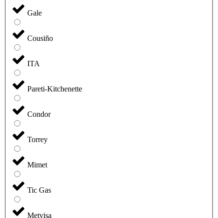
Gale
Cousiño
ITA
Pareti-Kitchenette
Condor
Torrey
Mimet
Tic Gas
Metvisa