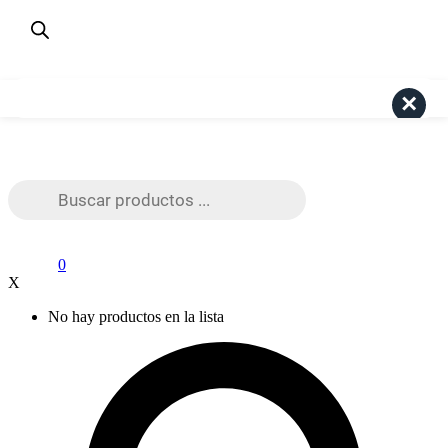
¿Dudas? Consulta aquí
+56 9 4191 6447
Pago Seguro Webpay
Search
Búsqueda
de
productos
0
X
No hay productos en la lista