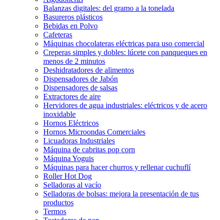
Balanzas digitales: del gramo a la tonelada
Basureros plásticos
Bebidas en Polvo
Cafeteras
Máquinas chocolateras eléctricas para uso comercial
Creperas simples y dobles: lúcete con panqueques en
menos de 2 minutos
Deshidratadores de alimentos
Dispensadores de Jabón
Dispensadores de salsas
Extractores de aire
Hervidores de agua industriales: eléctricos y de acero
inoxidable
Hornos Eléctricos
Hornos Microondas Comerciales
Licuadoras Industriales
Máquina de cabritas pop corn
Máquina Yoguis
Máquinas para hacer churros y rellenar cuchuflí
Roller Hot Dog
Selladoras al vacío
Selladoras de bolsas: mejora la presentación de tus
productos
Termos