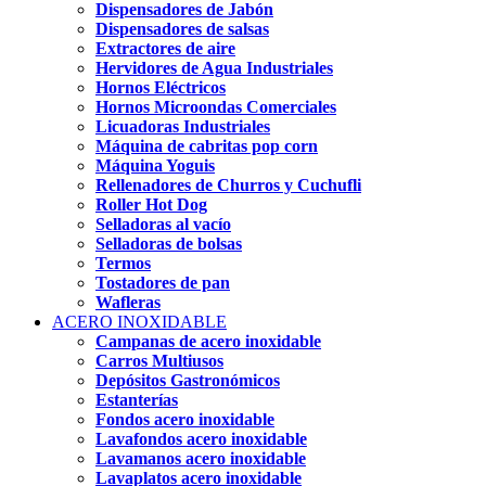
Dispensadores de Jabón
Dispensadores de salsas
Extractores de aire
Hervidores de Agua Industriales
Hornos Eléctricos
Hornos Microondas Comerciales
Licuadoras Industriales
Máquina de cabritas pop corn
Máquina Yoguis
Rellenadores de Churros y Cuchufli
Roller Hot Dog
Selladoras al vacío
Selladoras de bolsas
Termos
Tostadores de pan
Wafleras
ACERO INOXIDABLE
Campanas de acero inoxidable
Carros Multiusos
Depósitos Gastronómicos
Estanterías
Fondos acero inoxidable
Lavafondos acero inoxidable
Lavamanos acero inoxidable
Lavaplatos acero inoxidable