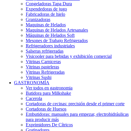
Congeladoras Tapa Dura
Expendedoras de jugo
Fabricadoras de hielo
Granizadoras
Maquinas de Helados
Maquinas de Helados Artesanales
Máquinas de Helados Soft
Mesones de Trabajo Refrigerados
Refrigeradores industriales
Salseras refrigeradas
Visicooler para bebidas y exhibición comercial
Vitrinas Carniceras
Vitrinas pasteleras
Vitrinas Refrigeradas
Vitrinas Sushi
GASTRONOMÍA
Ver todos en gastronomia
Batidora para Milkshake
Cacerola
Cortadoras de cecinas: precisión desde el primer corte
Cortadoras de Huesos
Embutidoras: manuales para empezar, electrohidráulicas
para producir más
Exprimidores De Cítricos
Gratinadores