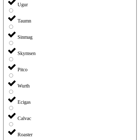
Ugur
Taumn
Sinmag
Skymsen
Pitco
Wurth
Ecigas
Calvac
Roaster