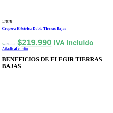
17978
Crepera Eléctrica Doble Tierras Bajas
El
El
$
219.990
IVA Incluido
$
239.991
precio
precio
Añadir al carrito
original
actual
BENEFICIOS DE ELEGIR TIERRAS
era:
es:
BAJAS
$239.991.
$219.990.