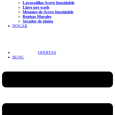
Lavavajillas Acero Inoxidable
Llave pre wash
Mesones de Acero Inoxidable
Repisas Murales
Secador de platos
HOGAR
OFERTAS
BLOG