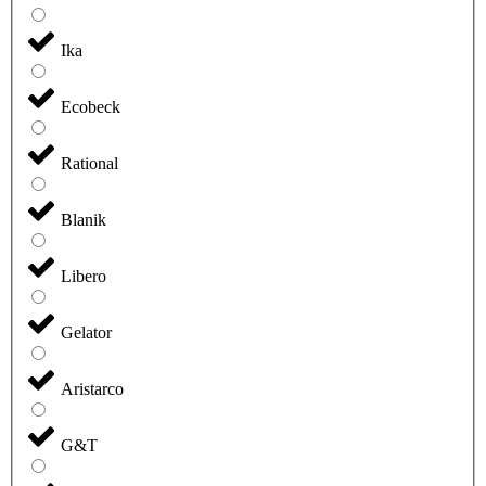
Ika
Ecobeck
Rational
Blanik
Libero
Gelator
Aristarco
G&T