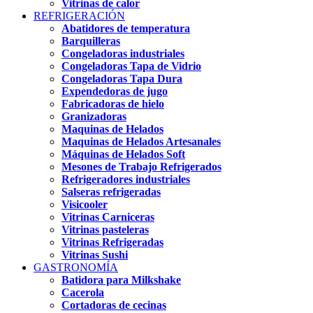
Vitrinas de calor
REFRIGERACIÓN
Abatidores de temperatura
Barquilleras
Congeladoras industriales
Congeladoras Tapa de Vidrio
Congeladoras Tapa Dura
Expendedoras de jugo
Fabricadoras de hielo
Granizadoras
Maquinas de Helados
Maquinas de Helados Artesanales
Máquinas de Helados Soft
Mesones de Trabajo Refrigerados
Refrigeradores industriales
Salseras refrigeradas
Visicooler
Vitrinas Carniceras
Vitrinas pasteleras
Vitrinas Refrigeradas
Vitrinas Sushi
GASTRONOMÍA
Batidora para Milkshake
Cacerola
Cortadoras de cecinas