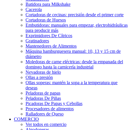
Batidora para Milkshake
Cacerola
Cortadoras de cecinas: precisión desde el primer corte
Cortadoras de Huesos
Embutidoras: manuales para empezar, electrohidráulicas
para producir más
Exprimidores De Cítricos
Gratinadores
Mantenedores de Alimentos
Máquina hamburguesera manual: 10, 13 y 15 cm de
diámetro
Moledoras de carne eléctricas: desde la empanada del
domingo hasta la carnicería industrial
Nevadoras de hielo
Ollas a presión
Ollas soperas: mantén la sopa a la temperatura que
deseas
Peladoras de papas
Peladoras De Piñas
Picadoras De Papas y Cebollas
Procesadores de alimentos
Ralladores de Queso
COMERCIO
Ver todos en comercio
Algodoneras