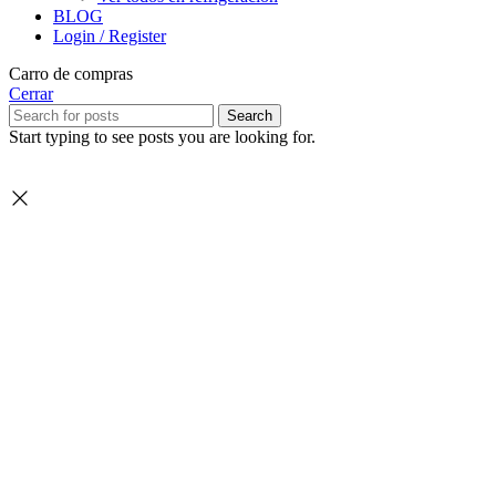
BLOG
Login / Register
Carro de compras
Cerrar
Search
Start typing to see posts you are looking for.
Seleccione
¿Cómo calificarías tu experiencia?
una
opción
de
1
No fue buena
Muy Buena
a