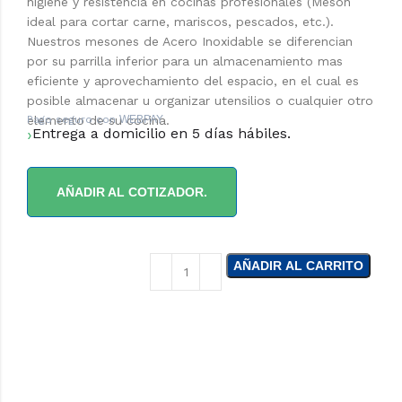
higiene y resistencia en cocinas profesionales (Mesón
ideal para cortar carne, mariscos, pescados, etc.).
Nuestros mesones de Acero Inoxidable se diferencian
por su parrilla inferior para un almacenamiento mas
eficiente y aprovechamiento del espacio, en el cual es
posible almacenar u organizar utensilios o cualquier otro
elemento de su cocina.
Pago seguro con
WEBPAY
Entrega a domicilio en 5 días hábiles.
AÑADIR AL COTIZADOR.
AÑADIR AL CARRITO
¿NECESITAS LA
ASESORÍA DE UN