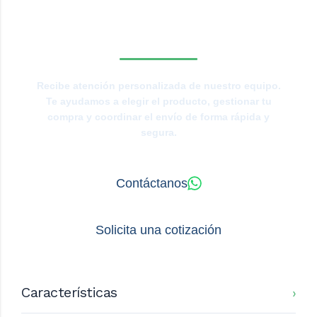
ESPECIALISTA DE
TIERRAS BAJAS?
Recibe atención personalizada de nuestro equipo.
Te ayudamos a elegir el producto, gestionar tu
compra y coordinar el envío de forma rápida y
segura.
Contáctanos
Solicita una cotización
Características