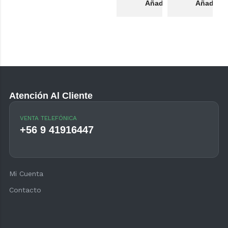
Añadir al carrito
Añadir al
Atención Al Cliente
VENTA TELEFÓNICA
+56 9 41916447
Mi Cuenta
Contacto