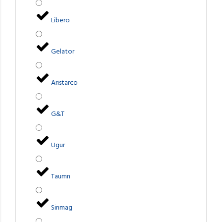
Libero
Gelator
Aristarco
G&T
Ugur
Taumn
Sinmag