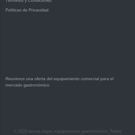
Términos y Condiciones
Políticas de Privacidad
Reunimos una oferta del equipamiento comercial para el
mercado gastronómico
Seleccione
¿Cómo calificarías tu experiencia?
© 2026 tierras bajas, equipamiento gastronómico. Todos
una