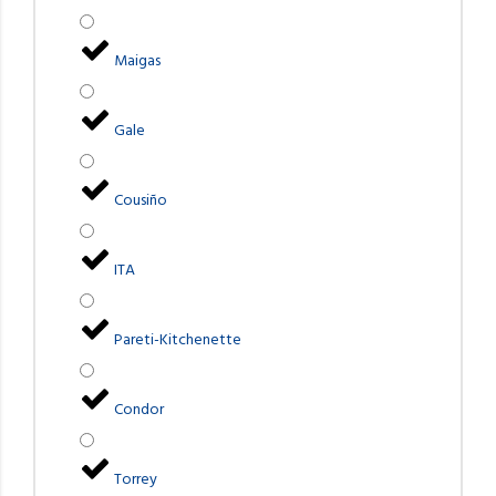
Maigas
Gale
Cousiño
ITA
Pareti-Kitchenette
Condor
Torrey