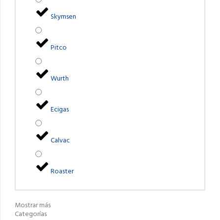
Skymsen
Pitco
Wurth
Ecigas
Calvac
Roaster
Mostrar más
Categorías