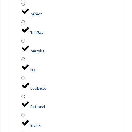
Mimet
Tic Gas
Metvisa
Ika
Ecobeck
Rational
Blanik