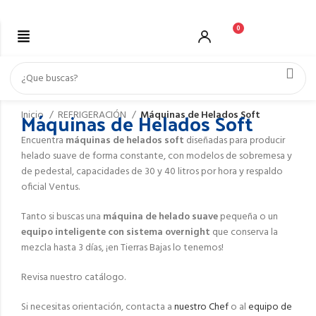
0
Máquinas de Helados Soft
Inicio
REFRIGERACIÓN
Máquinas de Helados Soft
Encuentra
máquinas de helados soft
diseñadas para producir
helado suave de forma constante, con modelos de sobremesa y
de pedestal, capacidades de 30 y 40 litros por hora y respaldo
oficial Ventus.
Tanto si buscas una
máquina de helado suave
pequeña o un
equipo inteligente con sistema overnight
que conserva la
mezcla hasta 3 días, ¡en Tierras Bajas lo tenemos!
Revisa nuestro catálogo.
Si necesitas orientación, contacta a
nuestro Chef
o al
equipo de