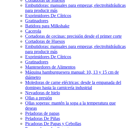
Cortadoras de Huesos
Embutidoras: manuales para empezar, electrohidráulicas
para producir más
Exprimidores De Cítricos
Gratinadores
Batidora para Milkshake
Cacerola
Cortadoras de cecinas: precisión desde el primer corte
Cortadoras de Huesos
Embutidoras: manuales para empezar, electrohidráulicas
para producir más
Exprimidores De Cítricos
Gratinadores
Mantenedores de Alimentos
Máquina hamburguesera manual: 10, 13 y 15 cm de
diámetro
Moledoras de carne eléctricas: desde la empanada del
domingo hasta la carnicería industrial
Nevadoras de hielo
Ollas a presión
Ollas soperas: mantén la sopa a la temperatura que
deseas
Peladoras de papas
Peladoras De Piñas
Picadoras De Papas y Cebollas