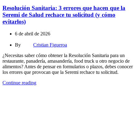
Resolución Sanitaria: 3 errores que hacen que la
Seremi de Salud rechace tu solicitud (y cómo
evitarlos)
6 de abril de 2026
By
Cristian Figueroa
¿Necesitas saber cómo obtener la Resolución Sanitaria para un
restaurante, panadería, amasandería, food truck u otro negocio de
alimentos? Antes de pensar en formularios o plazos, debes conocer
los errores que provocan que la Seremi rechace tu solicitud.
Continue reading
Seleccione
¿Cómo calificarías tu experiencia?
una
opción
de
1
No fue buena
Muy Buena
a
5
Saltar
Siguiente
,
siendo