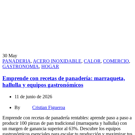
30
May
PANADERIA
,
ACERO INOXIDABLE
,
CALOR
,
COMERCIO
,
GASTRONOMIA
,
HOGAR
Emprende con recetas de panadería: marraqueta,
hallulla y equipos gastronómicos
11 de junio de 2026
By
Cristian Figueroa
Emprende con recetas de panadería rentables: aprende paso a paso a
producir 100 piezas de pan tradicional (marraqueta y hallulla) con
un margen de ganancia superior al 63%. Descubre los equipos
gastronómicos esenciales para escalar tu producción y maximizar tus