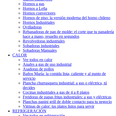
Hornos a gas
Hornos a Leña
Hornos convectores
Hornos de piso: la versión moderna del horno chileno
Hornos Industriales
Ovilladoras
Rebanadoras de pan de molde: el corte que tu panadería
hace a mano, resuelto en segundos
Revolvedoras industriales
Sobadoras industriales
Sobadoras Manuales
CALOR
Ver todos en calor
Anafes a gas de uso industrial
Asadoras de pollos
Baños María: la comida lista, caliente y al punto de
servicio
Plancha churrasquera industrial: a gas o eléctrica, tú
decides
Cocinas industriales a gas de 4 a 8 platos
Freidoras de papas fritas industriales: a gas y eléctricas
Planchas panini grill de doble contacto para tu negocio
Vitrinas de calor: tus platos listos para servir
REFRIGERACIÓN
Ver todos en refrigeración