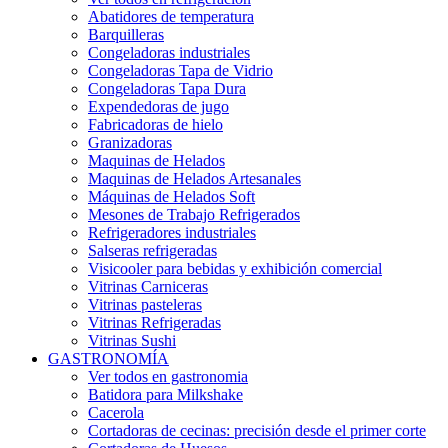
Abatidores de temperatura
Barquilleras
Congeladoras industriales
Congeladoras Tapa de Vidrio
Congeladoras Tapa Dura
Expendedoras de jugo
Fabricadoras de hielo
Granizadoras
Maquinas de Helados
Maquinas de Helados Artesanales
Máquinas de Helados Soft
Mesones de Trabajo Refrigerados
Refrigeradores industriales
Salseras refrigeradas
Visicooler para bebidas y exhibición comercial
Vitrinas Carniceras
Vitrinas pasteleras
Vitrinas Refrigeradas
Vitrinas Sushi
GASTRONOMÍA
Ver todos en gastronomia
Batidora para Milkshake
Cacerola
Cortadoras de cecinas: precisión desde el primer corte