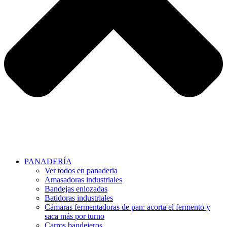
PANADERÍA
Ver todos en panaderia
Amasadoras industriales
Bandejas enlozadas
Batidoras industriales
Cámaras fermentadoras de pan: acorta el fermento y
saca más por turno
Carros bandejeros