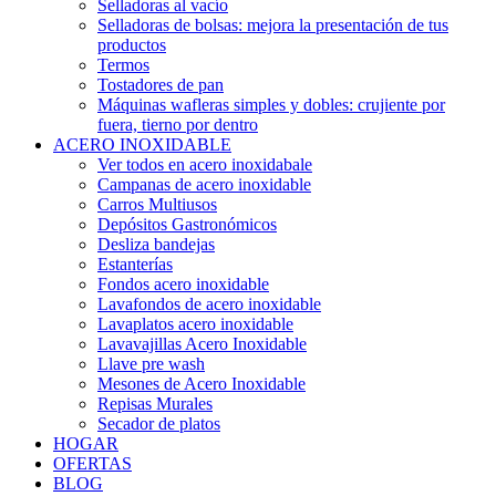
Selladoras al vacío
Selladoras de bolsas: mejora la presentación de tus
productos
Termos
Tostadores de pan
Máquinas wafleras simples y dobles: crujiente por
fuera, tierno por dentro
ACERO INOXIDABLE
Ver todos en acero inoxidabale
Campanas de acero inoxidable
Carros Multiusos
Depósitos Gastronómicos
Desliza bandejas
Estanterías
Fondos acero inoxidable
Lavafondos de acero inoxidable
Lavaplatos acero inoxidable
Lavavajillas Acero Inoxidable
Llave pre wash
Mesones de Acero Inoxidable
Repisas Murales
Secador de platos
HOGAR
OFERTAS
BLOG