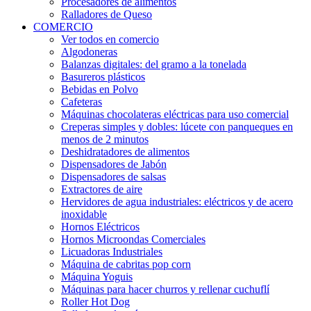
Procesadores de alimentos
Ralladores de Queso
COMERCIO
Ver todos en comercio
Algodoneras
Balanzas digitales: del gramo a la tonelada
Basureros plásticos
Bebidas en Polvo
Cafeteras
Máquinas chocolateras eléctricas para uso comercial
Creperas simples y dobles: lúcete con panqueques en
menos de 2 minutos
Deshidratadores de alimentos
Dispensadores de Jabón
Dispensadores de salsas
Extractores de aire
Hervidores de agua industriales: eléctricos y de acero
inoxidable
Hornos Eléctricos
Hornos Microondas Comerciales
Licuadoras Industriales
Máquina de cabritas pop corn
Máquina Yoguis
Máquinas para hacer churros y rellenar cuchuflí
Roller Hot Dog