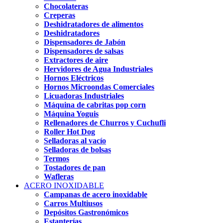
Chocolateras
Creperas
Deshidratadores de alimentos
Deshidratadores
Dispensadores de Jabón
Dispensadores de salsas
Extractores de aire
Hervidores de Agua Industriales
Hornos Eléctricos
Hornos Microondas Comerciales
Licuadoras Industriales
Máquina de cabritas pop corn
Máquina Yoguis
Rellenadores de Churros y Cuchufli
Roller Hot Dog
Selladoras al vacío
Selladoras de bolsas
Termos
Tostadores de pan
Wafleras
ACERO INOXIDABLE
Campanas de acero inoxidable
Carros Multiusos
Depósitos Gastronómicos
Estanterías