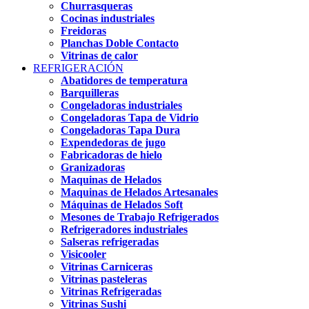
Churrasqueras
Cocinas industriales
Freidoras
Planchas Doble Contacto
Vitrinas de calor
REFRIGERACIÓN
Abatidores de temperatura
Barquilleras
Congeladoras industriales
Congeladoras Tapa de Vidrio
Congeladoras Tapa Dura
Expendedoras de jugo
Fabricadoras de hielo
Granizadoras
Maquinas de Helados
Maquinas de Helados Artesanales
Máquinas de Helados Soft
Mesones de Trabajo Refrigerados
Refrigeradores industriales
Salseras refrigeradas
Visicooler
Vitrinas Carniceras
Vitrinas pasteleras
Vitrinas Refrigeradas
Vitrinas Sushi