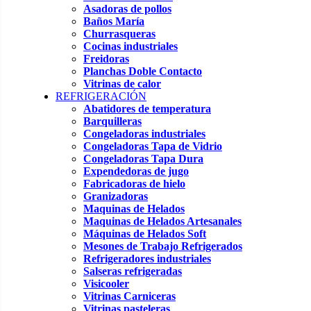
Asadoras de pollos
Baños María
Churrasqueras
Cocinas industriales
Freidoras
Planchas Doble Contacto
Vitrinas de calor
REFRIGERACIÓN
Abatidores de temperatura
Barquilleras
Congeladoras industriales
Congeladoras Tapa de Vidrio
Congeladoras Tapa Dura
Expendedoras de jugo
Fabricadoras de hielo
Granizadoras
Maquinas de Helados
Maquinas de Helados Artesanales
Máquinas de Helados Soft
Mesones de Trabajo Refrigerados
Refrigeradores industriales
Salseras refrigeradas
Visicooler
Vitrinas Carniceras
Vitrinas pasteleras