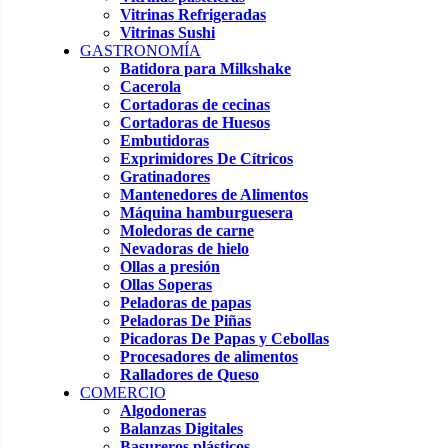
Vitrinas Refrigeradas
Vitrinas Sushi
GASTRONOMÍA
Batidora para Milkshake
Cacerola
Cortadoras de cecinas
Cortadoras de Huesos
Embutidoras
Exprimidores De Cítricos
Gratinadores
Mantenedores de Alimentos
Máquina hamburguesera
Moledoras de carne
Nevadoras de hielo
Ollas a presión
Ollas Soperas
Peladoras de papas
Peladoras De Piñas
Picadoras De Papas y Cebollas
Procesadores de alimentos
Ralladores de Queso
COMERCIO
Algodoneras
Balanzas Digitales
Basureros plásticos