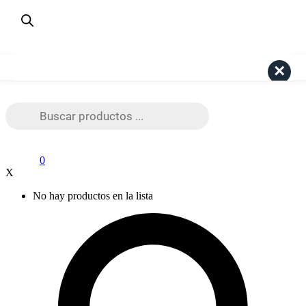
¿Dudas? Consulta aquí
+56 9 4191 6447
Pago Seguro Webpay
Search
Búsqueda
de
productos
0
X
No hay productos en la lista