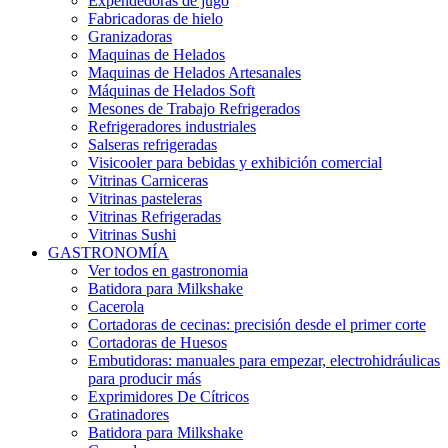
Expendedoras de jugo
Fabricadoras de hielo
Granizadoras
Maquinas de Helados
Maquinas de Helados Artesanales
Máquinas de Helados Soft
Mesones de Trabajo Refrigerados
Refrigeradores industriales
Salseras refrigeradas
Visicooler para bebidas y exhibición comercial
Vitrinas Carniceras
Vitrinas pasteleras
Vitrinas Refrigeradas
Vitrinas Sushi
GASTRONOMÍA
Ver todos en gastronomia
Batidora para Milkshake
Cacerola
Cortadoras de cecinas: precisión desde el primer corte
Cortadoras de Huesos
Embutidoras: manuales para empezar, electrohidráulicas
para producir más
Exprimidores De Cítricos
Gratinadores
Batidora para Milkshake