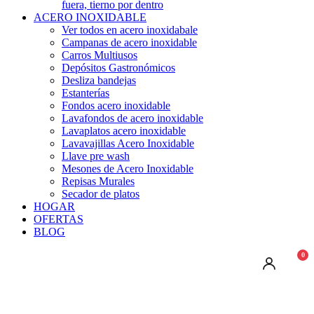
fuera, tierno por dentro
ACERO INOXIDABLE
Ver todos en acero inoxidabale
Campanas de acero inoxidable
Carros Multiusos
Depósitos Gastronómicos
Desliza bandejas
Estanterías
Fondos acero inoxidable
Lavafondos de acero inoxidable
Lavaplatos acero inoxidable
Lavavajillas Acero Inoxidable
Llave pre wash
Mesones de Acero Inoxidable
Repisas Murales
Secador de platos
HOGAR
OFERTAS
BLOG
0