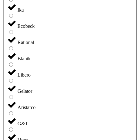
Ika
Ecobeck
Rational
Blanik
Libero
Gelator
Aristarco
G&T
Ugur