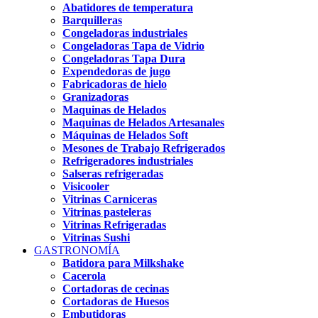
Abatidores de temperatura
Barquilleras
Congeladoras industriales
Congeladoras Tapa de Vidrio
Congeladoras Tapa Dura
Expendedoras de jugo
Fabricadoras de hielo
Granizadoras
Maquinas de Helados
Maquinas de Helados Artesanales
Máquinas de Helados Soft
Mesones de Trabajo Refrigerados
Refrigeradores industriales
Salseras refrigeradas
Visicooler
Vitrinas Carniceras
Vitrinas pasteleras
Vitrinas Refrigeradas
Vitrinas Sushi
GASTRONOMÍA
Batidora para Milkshake
Cacerola
Cortadoras de cecinas
Cortadoras de Huesos
Embutidoras