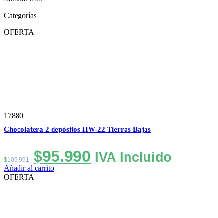
Categorías
OFERTA
17880
Chocolatera 2 depósitos HW-22 Tierras Bajas
El
El
$
95.990
IVA Incluido
$
109.991
precio
precio
Añadir al carrito
OFERTA
original
actual
era:
es:
$109.991.
$95.990.