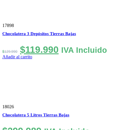
17898
Chocolatera 3 Depósitos Tierras Bajas
El
El
$
119.990
IVA Incluido
$
129.990
precio
precio
Añadir al carrito
original
actual
era:
es:
$129.990.
$119.990.
18026
Chocolatera 5 Litros Tierras Bajas