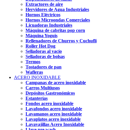
Extractores de aire
Hervidores de Agua Industriales
Hornos Eléctricos
Hornos Microondas Comerciales
Licuadoras Industriales
Máquina de cabritas pop corn
Máquina Yoguis
Rellenadores de Churros y Cuchufli
Roller Hot Dog
Selladoras al vacío
Selladoras de bolsas
Termos
Tostadores de pan
Wafleras
ACERO INOXIDABLE
Campanas de acero inoxidable
Carros Multiusos
Depósitos Gastronómicos
Estanterías
Fondos acero inoxidable
Lavafondos acero inoxidable
Lavamanos acero inoxidable
Lavaplatos acero inoxidable
Lavavajillas Acero Inoxidable
Llave pre wash