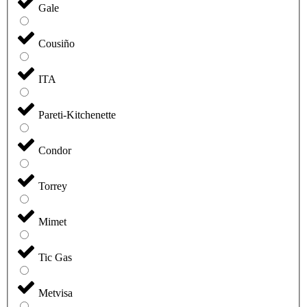
Gale
Cousiño
ITA
Pareti-Kitchenette
Condor
Torrey
Mimet
Tic Gas
Metvisa