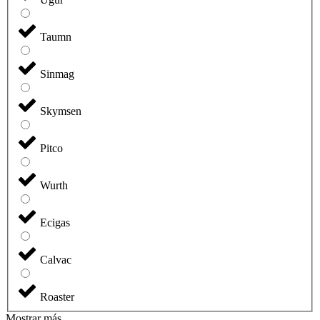
Taumn
Sinmag
Skymsen
Pitco
Wurth
Ecigas
Calvac
Roaster
Mostrar más