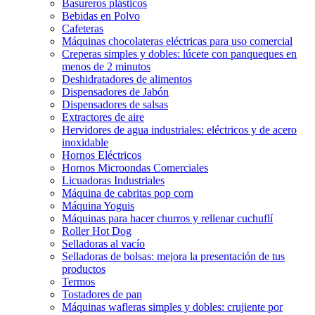
Basureros plásticos
Bebidas en Polvo
Cafeteras
Máquinas chocolateras eléctricas para uso comercial
Creperas simples y dobles: lúcete con panqueques en
menos de 2 minutos
Deshidratadores de alimentos
Dispensadores de Jabón
Dispensadores de salsas
Extractores de aire
Hervidores de agua industriales: eléctricos y de acero
inoxidable
Hornos Eléctricos
Hornos Microondas Comerciales
Licuadoras Industriales
Máquina de cabritas pop corn
Máquina Yoguis
Máquinas para hacer churros y rellenar cuchuflí
Roller Hot Dog
Selladoras al vacío
Selladoras de bolsas: mejora la presentación de tus
productos
Termos
Tostadores de pan
Máquinas wafleras simples y dobles: crujiente por