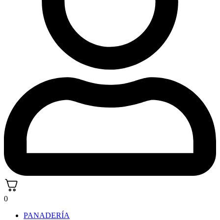
0
PANADERÍA