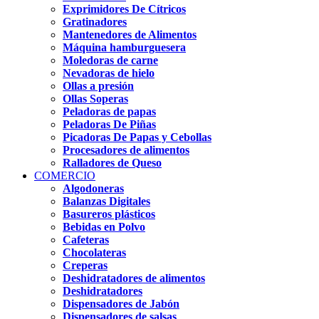
Exprimidores De Cítricos
Gratinadores
Mantenedores de Alimentos
Máquina hamburguesera
Moledoras de carne
Nevadoras de hielo
Ollas a presión
Ollas Soperas
Peladoras de papas
Peladoras De Piñas
Picadoras De Papas y Cebollas
Procesadores de alimentos
Ralladores de Queso
COMERCIO
Algodoneras
Balanzas Digitales
Basureros plásticos
Bebidas en Polvo
Cafeteras
Chocolateras
Creperas
Deshidratadores de alimentos
Deshidratadores
Dispensadores de Jabón
Dispensadores de salsas