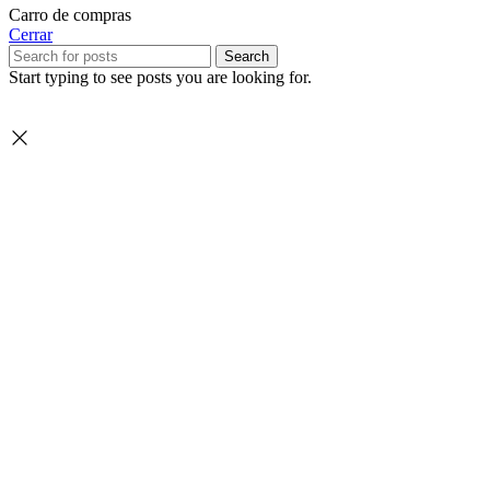
Carro de compras
Cerrar
Search
Start typing to see posts you are looking for.
Seleccione
¿Cómo calificarías tu experiencia?
una
opción
de
1
No fue buena
Muy Buena
a
5
Saltar
Siguiente
,
siendo