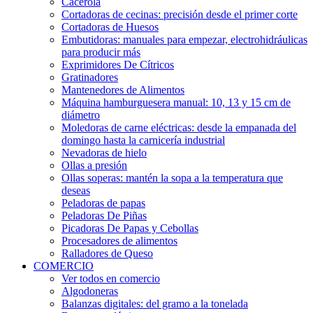
Cacerola
Cortadoras de cecinas: precisión desde el primer corte
Cortadoras de Huesos
Embutidoras: manuales para empezar, electrohidráulicas
para producir más
Exprimidores De Cítricos
Gratinadores
Mantenedores de Alimentos
Máquina hamburguesera manual: 10, 13 y 15 cm de
diámetro
Moledoras de carne eléctricas: desde la empanada del
domingo hasta la carnicería industrial
Nevadoras de hielo
Ollas a presión
Ollas soperas: mantén la sopa a la temperatura que
deseas
Peladoras de papas
Peladoras De Piñas
Picadoras De Papas y Cebollas
Procesadores de alimentos
Ralladores de Queso
COMERCIO
Ver todos en comercio
Algodoneras
Balanzas digitales: del gramo a la tonelada