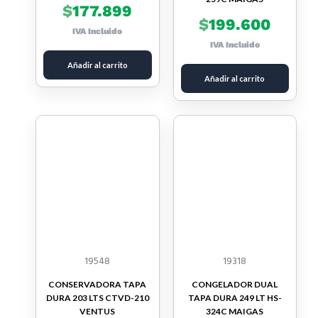
$
177.899
$
199.600
IVA Incluido
IVA Incluido
Añadir al carrito
Añadir al carrito
19548
19318
CONSERVADORA TAPA
CONGELADOR DUAL
DURA 203 LTS CTVD-210
TAPA DURA 249 LT HS-
VENTUS
324C MAIGAS