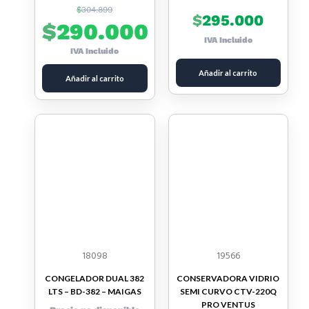
$
304.899
$
295.000
$
290.000
IVA Incluido
IVA Incluido
Añadir al carrito
Añadir al carrito
18098
19566
CONGELADOR DUAL 382
CONSERVADORA VIDRIO
LTS – BD-382 – MAIGAS
SEMI CURVO CTV-220Q
PRO VENTUS