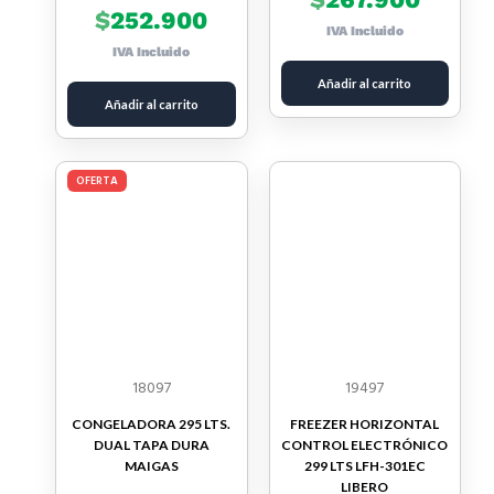
$
252.900
IVA Incluido
IVA Incluido
Añadir al carrito
Añadir al carrito
OFERTA
18097
19497
CONGELADORA 295 LTS.
FREEZER HORIZONTAL
DUAL TAPA DURA
CONTROL ELECTRÓNICO
MAIGAS
299 LTS LFH-301EC
LIBERO