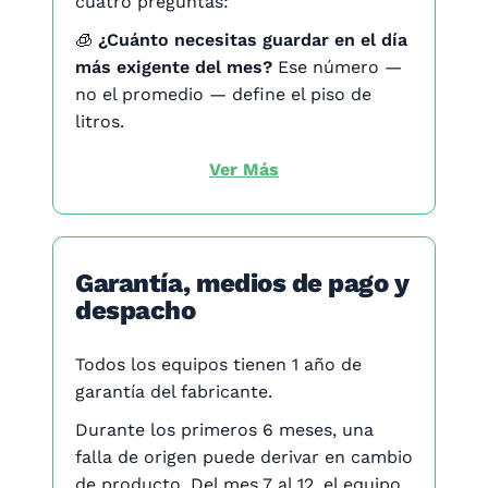
cuatro preguntas:
🧊​
¿Cuánto necesitas guardar en el día
más exigente del mes?
Ese número —
no el promedio — define el piso de
litros.
Las
congeladoras de 100 litros
Ver Más
alcanzan para el almacén, la carnicería
chica o el uso domiciliario. Los
modelos de 350 a 500 litros son para
negocios que entran y salen del freezer
garantía, medios de pago y
varias veces al día. Las
congeladoras
despacho
grandes
de 600 litros en adelante son
para quienes mueven volumen muy
Todos los equipos tienen 1 año de
alto: distribuidores, supermercados,
garantía del fabricante.
cocinas de producción.
Durante los primeros 6 meses, una
❄️
¿Guardar o exhibir?
Esta pregunta
falla de origen puede derivar en cambio
separa la
tapa dura
de la
tapa de
de producto. Del mes 7 al 12, el equipo