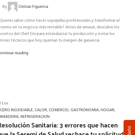
By
Cristian Figueroa
Quieres saber cómo hacer sopaipillas profesionales y transformar el
nvierno en tu negocio más rentable? Antes de amasar, descubre los
ecretos del Chef Cris para estandarizar tu producción y evitar los
rrores técnicos que hoy queman tu margen de ganancia.
ontinue reading
1
Ene
CERO INOXIDABLE
,
CALOR
,
COMERCIO
,
GASTRONOMIA
,
HOGAR
,
ANADERIA
,
REFRIGERACION
Resolución Sanitaria: 3 errores que hacen
que la Seremi de Salud rechace tu solicitud