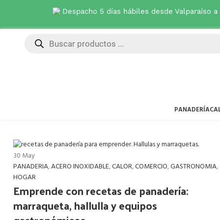
Despacho 5 días hábiles desde Valparaíso a
PANADERÍA
CA
30
May
PANADERIA
,
ACERO INOXIDABLE
,
CALOR
,
COMERCIO
,
GASTRONOMIA
,
HOGAR
Emprende con recetas de panadería:
marraqueta, hallulla y equipos
gastronómicos