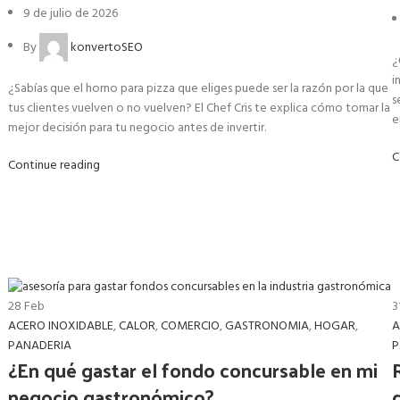
9 de julio de 2026
By
konvertoSEO
¿
i
¿Sabías que el horno para pizza que eliges puede ser la razón por la que
s
tus clientes vuelven o no vuelven? El Chef Cris te explica cómo tomar la
e
mejor decisión para tu negocio antes de invertir.
C
Continue reading
3
28
Feb
A
ACERO INOXIDABLE
,
CALOR
,
COMERCIO
,
GASTRONOMIA
,
HOGAR
,
P
PANADERIA
¿En qué gastar el fondo concursable en mi
negocio gastronómico?