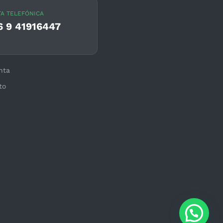
A TELEFÓNICA
6 9 41916447
nta
to