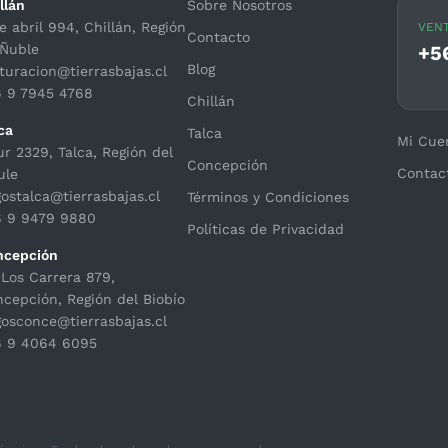
llán
Sobre Nosotros
e abril 994, Chillán, Región
VENT
Contacto
Ñuble
+5
Blog
turacion@tierrasbajas.cl
 9 7945 4768
Chillán
ca
Talca
Mi Cue
ur 2329, Talca, Región del
Concepción
Contac
ule
ostalca@tierrasbajas.cl
Términos y Condiciones
6 9 9479 9880
Políticas de Privacidad
ncepción
 Los Carrera 879,
cepción, Región del Biobío
osconce@tierrasbajas.cl
6 9 4064 6095