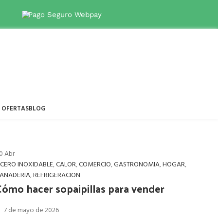
s disponibles
→
Pago Seguro Webpay
OFERTAS
BLOG
0
Abr
CERO INOXIDABLE
,
CALOR
,
COMERCIO
,
GASTRONOMIA
,
HOGAR
,
ANADERIA
,
REFRIGERACION
Cómo hacer sopaipillas para vender
7 de mayo de 2026