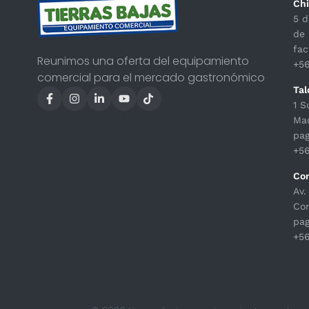
Chi
5 d
de 
fac
Reunimos una oferta del equipamiento
+56
comercial para el mercado gastronómico
Tal
1 S
Ma
pag
+5
Co
Av.
Con
pag
+5