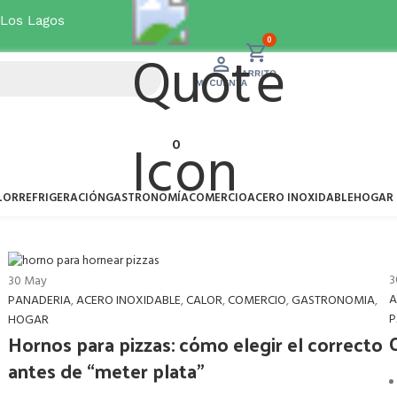
Ver oferta
 Los Lagos
0
0
LOR
REFRIGERACIÓN
GASTRONOMÍA
COMERCIO
ACERO INOXIDABLE
HOGAR
3
30
May
A
PANADERIA
,
ACERO INOXIDABLE
,
CALOR
,
COMERCIO
,
GASTRONOMIA
,
P
HOGAR
Hornos para pizzas: cómo elegir el correcto
antes de “meter plata”