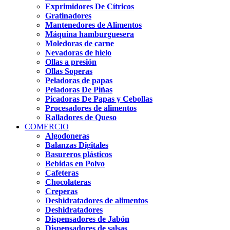
Exprimidores De Cítricos
Gratinadores
Mantenedores de Alimentos
Máquina hamburguesera
Moledoras de carne
Nevadoras de hielo
Ollas a presión
Ollas Soperas
Peladoras de papas
Peladoras De Piñas
Picadoras De Papas y Cebollas
Procesadores de alimentos
Ralladores de Queso
COMERCIO
Algodoneras
Balanzas Digitales
Basureros plásticos
Bebidas en Polvo
Cafeteras
Chocolateras
Creperas
Deshidratadores de alimentos
Deshidratadores
Dispensadores de Jabón
Dispensadores de salsas