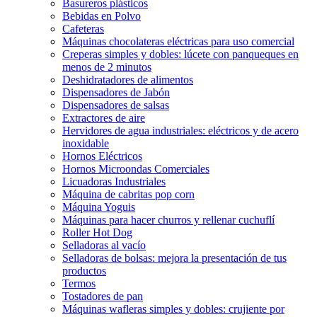
Basureros plásticos
Bebidas en Polvo
Cafeteras
Máquinas chocolateras eléctricas para uso comercial
Creperas simples y dobles: lúcete con panqueques en
menos de 2 minutos
Deshidratadores de alimentos
Dispensadores de Jabón
Dispensadores de salsas
Extractores de aire
Hervidores de agua industriales: eléctricos y de acero
inoxidable
Hornos Eléctricos
Hornos Microondas Comerciales
Licuadoras Industriales
Máquina de cabritas pop corn
Máquina Yoguis
Máquinas para hacer churros y rellenar cuchuflí
Roller Hot Dog
Selladoras al vacío
Selladoras de bolsas: mejora la presentación de tus
productos
Termos
Tostadores de pan
Máquinas wafleras simples y dobles: crujiente por