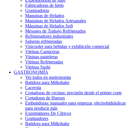
Expendedoras de jugo
Fabricadoras de hielo
Granizadoras
Maquinas de Helados
Maquinas de Helados Artesanales
Máquinas de Helados Soft
Mesones de Trabajo Refrigerados
Refrigeradores industriales
Salseras refrigeradas
Visicooler para bebidas y exhibición comercial
Vitrinas Carniceras
Vitrinas pasteleras
Vitrinas Refrigeradas
Vitrinas Sushi
GASTRONOMÍA
Ver todos en gastronomia
Batidora para Milkshake
Cacerola
Cortadoras de cecinas: precisión desde el primer corte
Cortadoras de Huesos
Embutidoras: manuales para empezar, electrohidráulicas
para producir más
Exprimidores De Cítricos
Gratinadores
Batidora para Milkshake