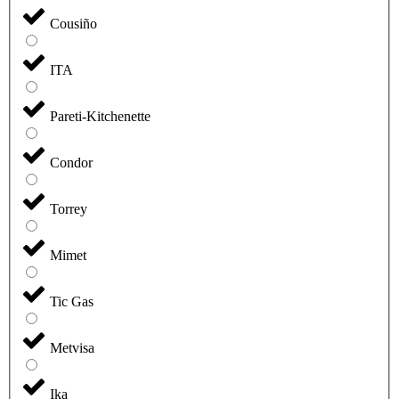
Cousiño
ITA
Pareti-Kitchenette
Condor
Torrey
Mimet
Tic Gas
Metvisa
Ika