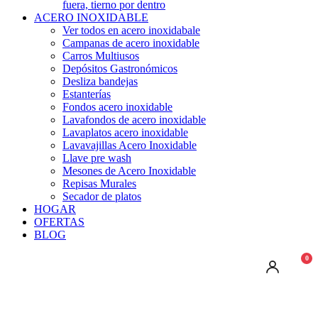
fuera, tierno por dentro
ACERO INOXIDABLE
Ver todos en acero inoxidabale
Campanas de acero inoxidable
Carros Multiusos
Depósitos Gastronómicos
Desliza bandejas
Estanterías
Fondos acero inoxidable
Lavafondos de acero inoxidable
Lavaplatos acero inoxidable
Lavavajillas Acero Inoxidable
Llave pre wash
Mesones de Acero Inoxidable
Repisas Murales
Secador de platos
HOGAR
OFERTAS
BLOG
0