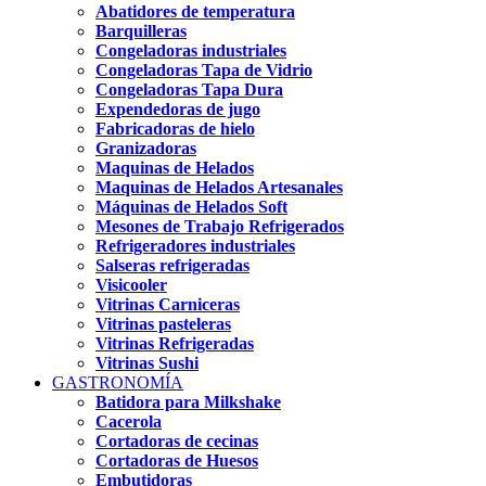
Abatidores de temperatura
Barquilleras
Congeladoras industriales
Congeladoras Tapa de Vidrio
Congeladoras Tapa Dura
Expendedoras de jugo
Fabricadoras de hielo
Granizadoras
Maquinas de Helados
Maquinas de Helados Artesanales
Máquinas de Helados Soft
Mesones de Trabajo Refrigerados
Refrigeradores industriales
Salseras refrigeradas
Visicooler
Vitrinas Carniceras
Vitrinas pasteleras
Vitrinas Refrigeradas
Vitrinas Sushi
GASTRONOMÍA
Batidora para Milkshake
Cacerola
Cortadoras de cecinas
Cortadoras de Huesos
Embutidoras