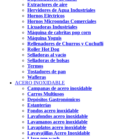
Extractores de aire
Hervidores de Agua Industriales
Hornos Eléctricos
Hornos Microondas Comerciales
Licuadoras Industriales
Máquina de cabritas pop corn
Máquina Yoguis
Rellenadores de Churros y Cuchufli
Roller Hot Dog
Selladoras al vacío
Selladoras de bolsas
Termos
Tostadores de pan
Wafleras
ACERO INOXIDABLE
Campanas de acero inoxidable
Carros Multiusos
Depósitos Gastronómicos
Estanterías
Fondos acero inoxidable
Lavafondos acero inoxidable
Lavamanos acero inoxidable
Lavaplatos acero inoxidable
Lavavajillas Acero Inoxidable
Llave pre wash