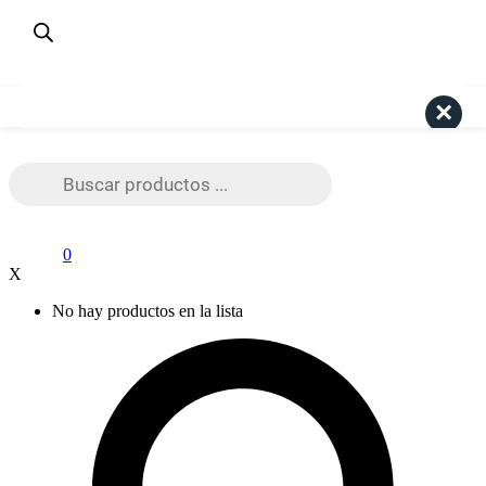
¿Dudas? Consulta aquí
+56 9 4191 6447
Pago Seguro Webpay
Search
Búsqueda
de
productos
0
X
No hay productos en la lista