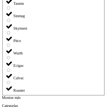
Taumn
Sinmag
Skymsen
Pitco
Wurth
Ecigas
Calvac
Roaster
Mostrar más
Categorías