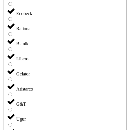
Ecobeck
Rational
Blanik
Libero
Gelator
Aristarco
G&T
Ugur