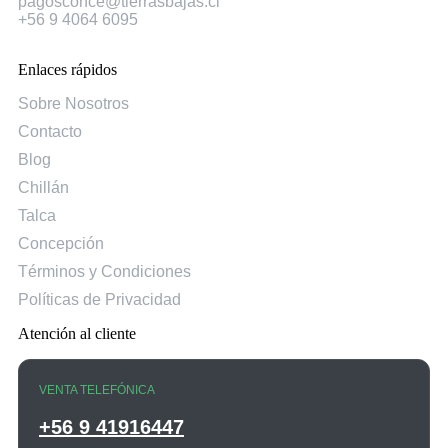
pagosconce@tierrasbajas.cl
+56 9 4064 6095
Enlaces rápidos
Sobre Nosotros
Contacto
Blog
Chillán
Talca
Concepción
Términos y Condiciones
Políticas de Privacidad
Atención al cliente
VENTA TELEFÓNICA
+56 9 41916447