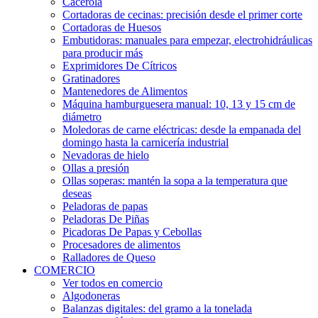
Cacerola
Cortadoras de cecinas: precisión desde el primer corte
Cortadoras de Huesos
Embutidoras: manuales para empezar, electrohidráulicas
para producir más
Exprimidores De Cítricos
Gratinadores
Mantenedores de Alimentos
Máquina hamburguesera manual: 10, 13 y 15 cm de
diámetro
Moledoras de carne eléctricas: desde la empanada del
domingo hasta la carnicería industrial
Nevadoras de hielo
Ollas a presión
Ollas soperas: mantén la sopa a la temperatura que
deseas
Peladoras de papas
Peladoras De Piñas
Picadoras De Papas y Cebollas
Procesadores de alimentos
Ralladores de Queso
COMERCIO
Ver todos en comercio
Algodoneras
Balanzas digitales: del gramo a la tonelada