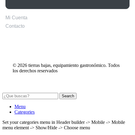
Mi Cuenta
Contacto
© 2026 tierras bajas, equipamiento gastronómico. Todos
los derechos reservados
Seleccione
¿Cómo calificarías tu experiencia?
una
Search
opción
de
Menu
1
Categories
No fue buena
Muy Buena
a
Set your categories menu in Header builder -> Mobile -> Mobile
5
Saltar
Siguiente
menu element -> Show/Hide -> Choose menu
,
siendo