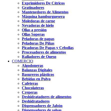
Exprimidores De Cítricos
Gratinadores
Mantenedores de Alimentos
Máquina hamburguesera
Moledoras de carne
Nevadoras de hielo
Ollas a presión
Ollas Soperas
Peladoras de papas
Peladoras De Piñas
Picadoras De Papas y Cebollas
Procesadores de alimentos
Ralladores de Queso
COMERCIO
Algodoneras
Balanzas Digitales
Basureros plásticos
Bebidas en Polvo
Cafeteras
Chocolateras
Creperas
Deshidratadores de alimentos
Deshidratadores
Dispensadores de Jabón
Dispensadores de salsas