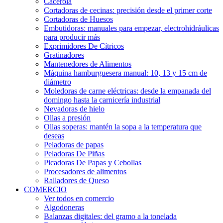
Cacerola
Cortadoras de cecinas: precisión desde el primer corte
Cortadoras de Huesos
Embutidoras: manuales para empezar, electrohidráulicas
para producir más
Exprimidores De Cítricos
Gratinadores
Mantenedores de Alimentos
Máquina hamburguesera manual: 10, 13 y 15 cm de
diámetro
Moledoras de carne eléctricas: desde la empanada del
domingo hasta la carnicería industrial
Nevadoras de hielo
Ollas a presión
Ollas soperas: mantén la sopa a la temperatura que
deseas
Peladoras de papas
Peladoras De Piñas
Picadoras De Papas y Cebollas
Procesadores de alimentos
Ralladores de Queso
COMERCIO
Ver todos en comercio
Algodoneras
Balanzas digitales: del gramo a la tonelada