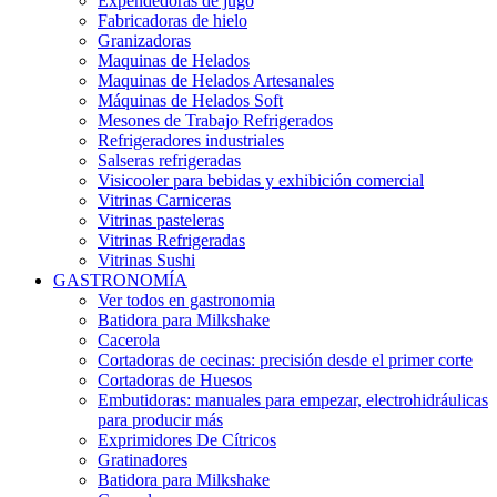
Expendedoras de jugo
Fabricadoras de hielo
Granizadoras
Maquinas de Helados
Maquinas de Helados Artesanales
Máquinas de Helados Soft
Mesones de Trabajo Refrigerados
Refrigeradores industriales
Salseras refrigeradas
Visicooler para bebidas y exhibición comercial
Vitrinas Carniceras
Vitrinas pasteleras
Vitrinas Refrigeradas
Vitrinas Sushi
GASTRONOMÍA
Ver todos en gastronomia
Batidora para Milkshake
Cacerola
Cortadoras de cecinas: precisión desde el primer corte
Cortadoras de Huesos
Embutidoras: manuales para empezar, electrohidráulicas
para producir más
Exprimidores De Cítricos
Gratinadores
Batidora para Milkshake