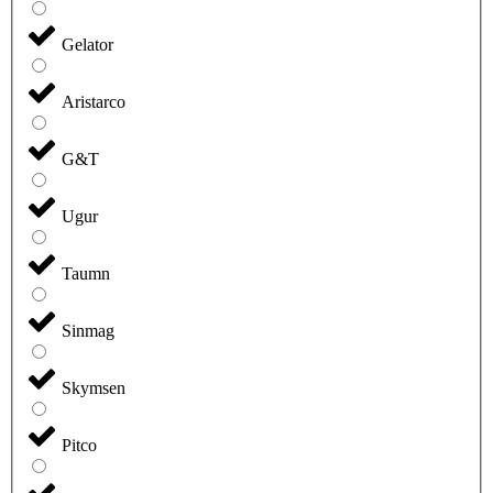
Gelator
Aristarco
G&T
Ugur
Taumn
Sinmag
Skymsen
Pitco