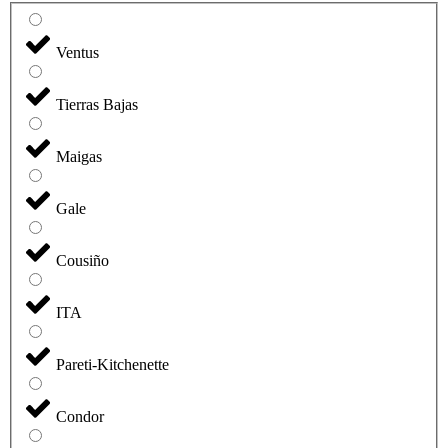
Ventus
Tierras Bajas
Maigas
Gale
Cousiño
ITA
Pareti-Kitchenette
Condor