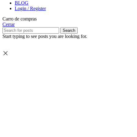
BLOG
Login / Register
Carro de compras
Cerrar
Search
Start typing to see posts you are looking for.
Seleccione
¿Cómo calificarías tu experiencia?
una
opción
de
1
No fue buena
Muy Buena
a