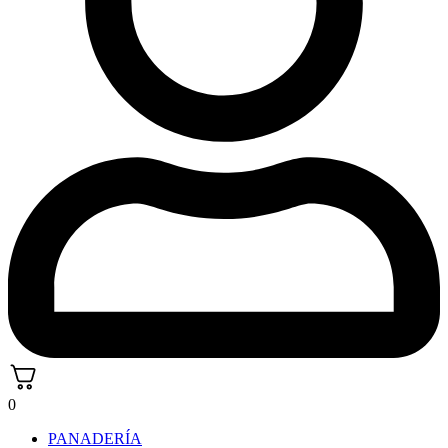
0
PANADERÍA