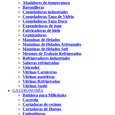
Abatidores de temperatura
Barquilleras
Congeladoras industriales
Congeladoras Tapa de Vidrio
Congeladoras Tapa Dura
Expendedoras de jugo
Fabricadoras de hielo
Granizadoras
Maquinas de Helados
Maquinas de Helados Artesanales
Máquinas de Helados Soft
Mesones de Trabajo Refrigerados
Refrigeradores industriales
Salseras refrigeradas
Visicooler
Vitrinas Carniceras
Vitrinas pasteleras
Vitrinas Refrigeradas
Vitrinas Sushi
GASTRONOMÍA
Batidora para Milkshake
Cacerola
Cortadoras de cecinas
Cortadoras de Huesos
Embutidoras