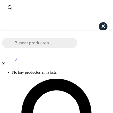
¿Dudas? Consulta aquí
+56 9 4191 6447
Pago Seguro Webpay
Search
Búsqueda
de
productos
0
X
No hay productos en la lista