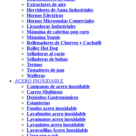
Extractores de aire
Hervidores de Agua Industriales
Hornos Eléctricos
Hornos Microondas Comerciales
Licuadoras Industriales
Máquina de cabritas pop corn
Máquina Yoguis
Rellenadores de Churros y Cuchufli
Roller Hot Dog
Selladoras al vacío
Selladoras de bolsas
Termos
Tostadores de pan
Wafleras
ACERO INOXIDABLE
Campanas de acero inoxidable
Carros Multiusos
Depósitos Gastronómicos
Estanterías
Fondos acero inoxidable
Lavafondos acero inoxidable
Lavamanos acero inoxidable
Lavaplatos acero inoxidable
Lavavajillas Acero Inoxidable
Llave pre wash