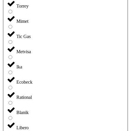
Torrey
Mimet
Tic Gas
Metvisa
Ika
Ecobeck
Rational
Blanik
Libero