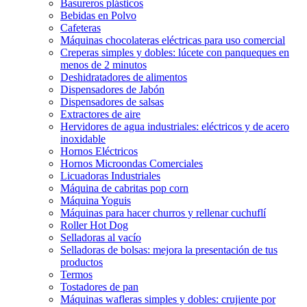
Basureros plásticos
Bebidas en Polvo
Cafeteras
Máquinas chocolateras eléctricas para uso comercial
Creperas simples y dobles: lúcete con panqueques en
menos de 2 minutos
Deshidratadores de alimentos
Dispensadores de Jabón
Dispensadores de salsas
Extractores de aire
Hervidores de agua industriales: eléctricos y de acero
inoxidable
Hornos Eléctricos
Hornos Microondas Comerciales
Licuadoras Industriales
Máquina de cabritas pop corn
Máquina Yoguis
Máquinas para hacer churros y rellenar cuchuflí
Roller Hot Dog
Selladoras al vacío
Selladoras de bolsas: mejora la presentación de tus
productos
Termos
Tostadores de pan
Máquinas wafleras simples y dobles: crujiente por