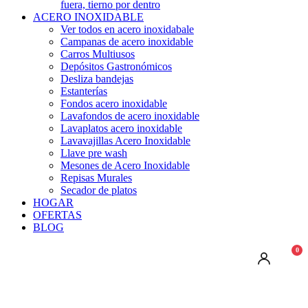
fuera, tierno por dentro
ACERO INOXIDABLE
Ver todos en acero inoxidabale
Campanas de acero inoxidable
Carros Multiusos
Depósitos Gastronómicos
Desliza bandejas
Estanterías
Fondos acero inoxidable
Lavafondos de acero inoxidable
Lavaplatos acero inoxidable
Lavavajillas Acero Inoxidable
Llave pre wash
Mesones de Acero Inoxidable
Repisas Murales
Secador de platos
HOGAR
OFERTAS
BLOG
0