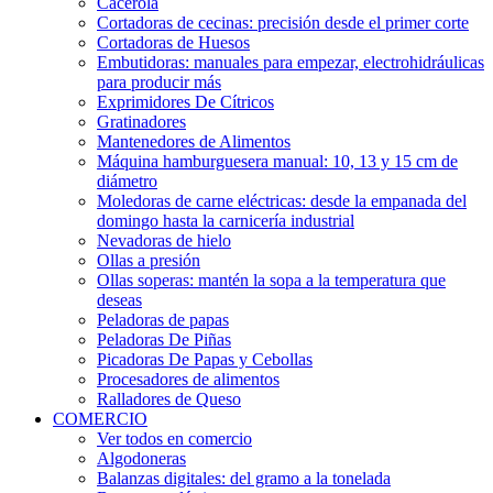
Cacerola
Cortadoras de cecinas: precisión desde el primer corte
Cortadoras de Huesos
Embutidoras: manuales para empezar, electrohidráulicas
para producir más
Exprimidores De Cítricos
Gratinadores
Mantenedores de Alimentos
Máquina hamburguesera manual: 10, 13 y 15 cm de
diámetro
Moledoras de carne eléctricas: desde la empanada del
domingo hasta la carnicería industrial
Nevadoras de hielo
Ollas a presión
Ollas soperas: mantén la sopa a la temperatura que
deseas
Peladoras de papas
Peladoras De Piñas
Picadoras De Papas y Cebollas
Procesadores de alimentos
Ralladores de Queso
COMERCIO
Ver todos en comercio
Algodoneras
Balanzas digitales: del gramo a la tonelada