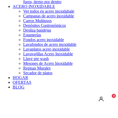
fuera, tierno por dentro
ACERO INOXIDABLE
Ver todos en acero inoxidabale
Campanas de acero inoxidable
Carros Multiusos
Depósitos Gastronómicos
Desliza bandejas
Estanterías
Fondos acero inoxidable
Lavafondos de acero inoxidable
Lavaplatos acero inoxidable
Lavavajillas Acero Inoxidable
Llave pre wash
Mesones de Acero Inoxidable
Repisas Murales
Secador de platos
HOGAR
OFERTAS
BLOG
0