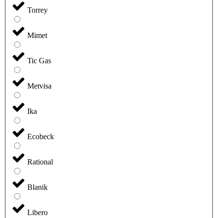
Torrey
Mimet
Tic Gas
Metvisa
Ika
Ecobeck
Rational
Blanik
Libero