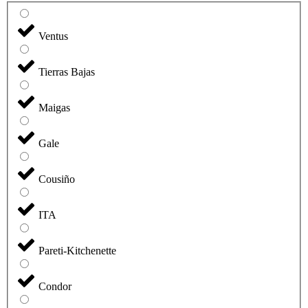
Ventus
Tierras Bajas
Maigas
Gale
Cousiño
ITA
Pareti-Kitchenette
Condor