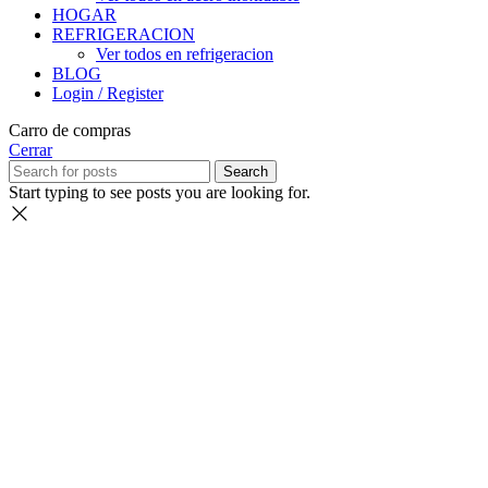
HOGAR
REFRIGERACION
Ver todos en refrigeracion
BLOG
Login / Register
Carro de compras
Cerrar
Search
Start typing to see posts you are looking for.
Seleccione
¿Cómo calificarías tu experiencia?
una
opción
de
1
No fue buena
Muy Buena