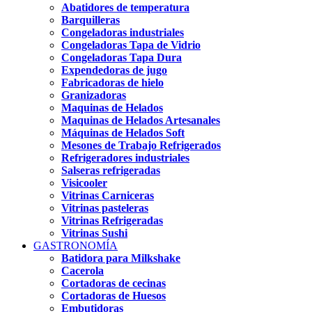
Abatidores de temperatura
Barquilleras
Congeladoras industriales
Congeladoras Tapa de Vidrio
Congeladoras Tapa Dura
Expendedoras de jugo
Fabricadoras de hielo
Granizadoras
Maquinas de Helados
Maquinas de Helados Artesanales
Máquinas de Helados Soft
Mesones de Trabajo Refrigerados
Refrigeradores industriales
Salseras refrigeradas
Visicooler
Vitrinas Carniceras
Vitrinas pasteleras
Vitrinas Refrigeradas
Vitrinas Sushi
GASTRONOMÍA
Batidora para Milkshake
Cacerola
Cortadoras de cecinas
Cortadoras de Huesos
Embutidoras