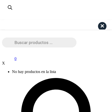
¿Dudas? Consulta aquí
+56 9 4191 6447
Pago Seguro Webpay
Search
Búsqueda
de
productos
0
X
No hay productos en la lista