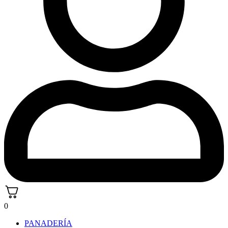
0
PANADERÍA