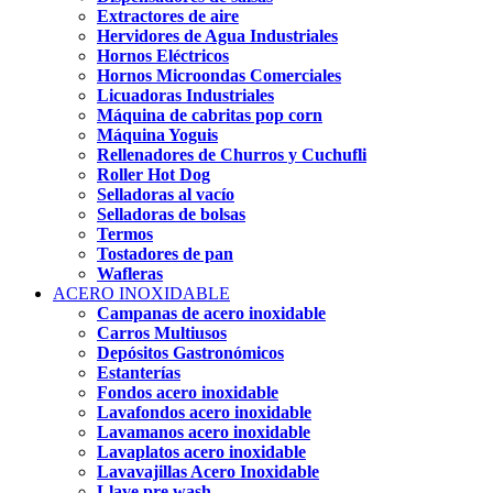
Extractores de aire
Hervidores de Agua Industriales
Hornos Eléctricos
Hornos Microondas Comerciales
Licuadoras Industriales
Máquina de cabritas pop corn
Máquina Yoguis
Rellenadores de Churros y Cuchufli
Roller Hot Dog
Selladoras al vacío
Selladoras de bolsas
Termos
Tostadores de pan
Wafleras
ACERO INOXIDABLE
Campanas de acero inoxidable
Carros Multiusos
Depósitos Gastronómicos
Estanterías
Fondos acero inoxidable
Lavafondos acero inoxidable
Lavamanos acero inoxidable
Lavaplatos acero inoxidable
Lavavajillas Acero Inoxidable
Llave pre wash