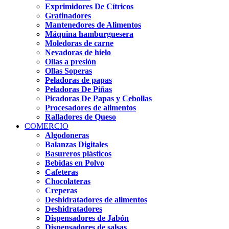
Exprimidores De Cítricos
Gratinadores
Mantenedores de Alimentos
Máquina hamburguesera
Moledoras de carne
Nevadoras de hielo
Ollas a presión
Ollas Soperas
Peladoras de papas
Peladoras De Piñas
Picadoras De Papas y Cebollas
Procesadores de alimentos
Ralladores de Queso
COMERCIO
Algodoneras
Balanzas Digitales
Basureros plásticos
Bebidas en Polvo
Cafeteras
Chocolateras
Creperas
Deshidratadores de alimentos
Deshidratadores
Dispensadores de Jabón
Dispensadores de salsas