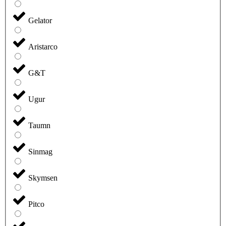
Gelator
Aristarco
G&T
Ugur
Taumn
Sinmag
Skymsen
Pitco