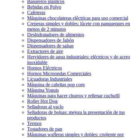
Basureros plásticos
Bebidas en Polvo
Cafeteras
Máquinas chocolateras eléctricas para uso comercial
Creperas simples y dobles: lúcete con panqueques en
menos de 2 minutos
Deshidratadores de alimentos
Dispensadores de Jabón
Dispensadores de salsas
Extractores de aire
Hervidores de agua industriales: eléctricos y de acero
inoxidable
Hornos Eléctricos
Hornos Microondas Comerciales
Licuadoras Industriales
Máquina de cabritas pop corn
Máquina Yoguis
Máquinas para hacer churros y rellenar cuchuflí
Roller Hot Dog
Selladoras al vacío
Selladoras de bolsas: mejora la presentación de tus
productos
Termos
Tostadores de pan
Máquinas wafleras simples y dobles: crujiente por