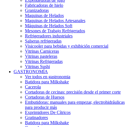
Expendedoras de jugo
Fabricadoras de hielo
Granizadoras
Maquinas de Helados
Maquinas de Helados Artesanales
Máquinas de Helados Soft
Mesones de Trabajo Refrigerados
Refrigeradores industriales
Salseras refrigeradas
Visicooler para bebidas y exhibición comercial
Vitrinas Carniceras
Vitrinas pasteleras
Vitrinas Refrigeradas
Vitrinas Sushi
GASTRONOMÍA
Ver todos en gastronomia
Batidora para Milkshake
Cacerola
Cortadoras de cecinas: precisión desde el primer corte
Cortadoras de Huesos
Embutidoras: manuales para empezar, electrohidráulicas
para producir más
Exprimidores De Cítricos
Gratinadores
Batidora para Milkshake