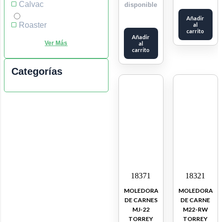
Calvac
disponible
Añadir
Roaster
al
carrito
Añadir
al
carrito
Categorías
18371
18321
MOLEDORA
MOLEDORA
DE CARNES
DE CARNE
MJ-22
M22-RW
TORREY
TORREY