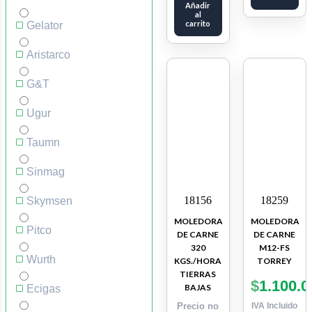
Añadir
al
carrito
Gelator
Aristarco
G&T
Ugur
Taumn
Sinmag
18156
18259
Skymsen
MOLEDORA
MOLEDORA
Pitco
DE CARNE
DE CARNE
320
M12-FS
Wurth
KGS./HORA
TORREY
TIERRAS
$
1.100.0
BAJAS
Ecigas
Precio no
IVA Incluido