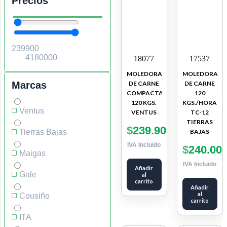
Precios
18077
17537
MOLEDORA
MOLEDORA
Marcas
DE CARNE
DE CARNE
COMPACTA
120
120 KGS.
KGS./HORA
Ventus
VENTUS
TC-12
TIERRAS
$
239.900
Tierras Bajas
BAJAS
IVA Incluido
$
240.00
Maigas
IVA Incluido
Añadir
Gale
al
carrito
Añadir
al
Cousiño
carrito
ITA