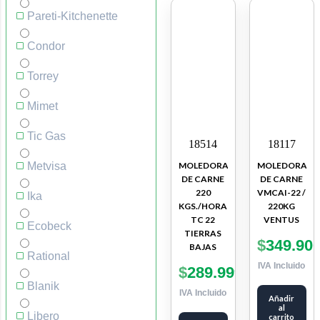
Pareti-Kitchenette
Condor
Torrey
Mimet
Tic Gas
18514
18117
Metvisa
MOLEDORA
MOLEDORA
DE CARNE
DE CARNE
220
VMCAI-22 /
Ika
KGS./HORA
220KG
TC 22
VENTUS
Ecobeck
TIERRAS
$
349.90
BAJAS
Rational
IVA Incluido
$
289.999
Blanik
IVA Incluido
Añadir
al
Libero
carrito