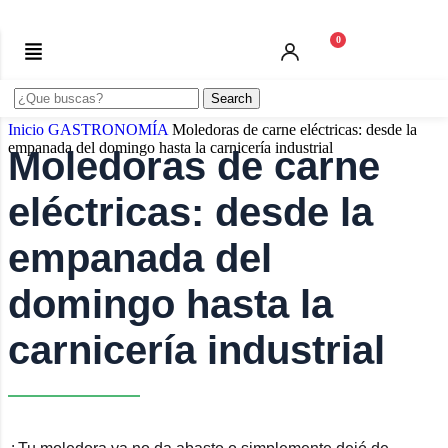
0
Search
Inicio
GASTRONOMÍA
Moledoras de carne eléctricas: desde la
empanada del domingo hasta la carnicería industrial
Moledoras de carne
eléctricas: desde la
empanada del
domingo hasta la
carnicería industrial