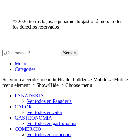
© 2026 tierras bajas, equipamiento gastronómico. Todos
los derechos reservados
Search
Menu
Categories
Set your categories menu in Header builder -> Mobile -> Mobile
menu element -> Show/Hide -> Choose menu
Seleccione
¿Cómo calificarías tu experiencia?
una
PANADERIA
Ver todos en Panadería
opción
CALOR
de
Ver todos en calor
1
No fue buena
Muy Buena
GASTRONOMIA
a
Ver todos en gastronomia
5
Saltar
Siguiente
COMERCIO
,
Ver todos en comercio
siendo