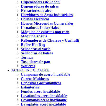
Dispensadores de Jabón
Dispensadores de salsas
Extractores de aire
Hervidores de Agua Industriales
Hornos Eléctricos
Hornos Microondas Comerciales
Licuadoras Industriales
Máquina de cabritas pop corn
Máquina Yoguis
Rellenadores de Churros y Cuchufli
Roller Hot Dog
Selladoras al vacío
Selladoras de bolsas
Termos
Tostadores de pan
Wafleras
ACERO INOXIDABLE
Campanas de acero inoxidable
Carros Multiusos
Depósitos Gastronómicos
Estanterías
Fondos acero inoxidable
Lavafondos acero inoxidable
Lavamanos acero inoxidable
Lavaplatos acero inoxidable