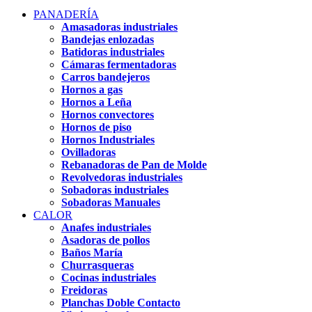
PANADERÍA
Amasadoras industriales
Bandejas enlozadas
Batidoras industriales
Cámaras fermentadoras
Carros bandejeros
Hornos a gas
Hornos a Leña
Hornos convectores
Hornos de piso
Hornos Industriales
Ovilladoras
Rebanadoras de Pan de Molde
Revolvedoras industriales
Sobadoras industriales
Sobadoras Manuales
CALOR
Anafes industriales
Asadoras de pollos
Baños María
Churrasqueras
Cocinas industriales
Freidoras
Planchas Doble Contacto