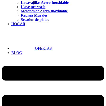
Lavavajillas Acero Inoxidable
Llave pre wash
Mesones de Acero Inoxidable
Repisas Murales
Secador de platos
HOGAR
OFERTAS
BLOG