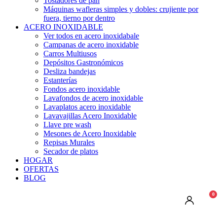
Tostadores de pan
Máquinas wafleras simples y dobles: crujiente por
fuera, tierno por dentro
ACERO INOXIDABLE
Ver todos en acero inoxidabale
Campanas de acero inoxidable
Carros Multiusos
Depósitos Gastronómicos
Desliza bandejas
Estanterías
Fondos acero inoxidable
Lavafondos de acero inoxidable
Lavaplatos acero inoxidable
Lavavajillas Acero Inoxidable
Llave pre wash
Mesones de Acero Inoxidable
Repisas Murales
Secador de platos
HOGAR
OFERTAS
BLOG
0