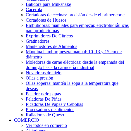
Batidora para Milkshake
Cacerola
Cortadoras de cecinas: precisión desde el primer corte
Cortadoras de Huesos
Embutidoras: manuales para empezar, electrohidráulicas
para producir más
Exprimidores De Cítricos
Gratinadores
Mantenedores de Alimentos
Máquina hamburguesera manual: 10, 13 y 15 cm de
diámetro
Moledoras de carne eléctricas: desde la empanada del
domingo hasta la carnicería industrial
Nevadoras de hielo
Ollas a presión
Ollas soperas: mantén la sopa a la temperatura que
deseas
Peladoras de papas
Peladoras De Piñas
Picadoras De Papas y Cebollas
Procesadores de alimentos
Ralladores de Queso
COMERCIO
Ver todos en comercio
Algodoneras