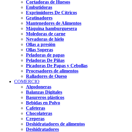
Cortadoras de Huesos
Embutidoras
Exprimidores De Cítricos
Gratinadores
Mantenedores de Alimentos
Máquina hamburguesera
Moledoras de carne
Nevadoras de hielo
Ollas a presión
Ollas Soperas
Peladoras de papas
Peladoras De Piñas
Picadoras De Papas y Cebollas
Procesadores de alimentos
Ralladores de Queso
COMERCIO
Algodoneras
Balanzas Digitales
Basureros plásticos
Bebidas en Polvo
Cafeteras
Chocolateras
Creperas
Deshidratadores de alimentos
Deshidratadores