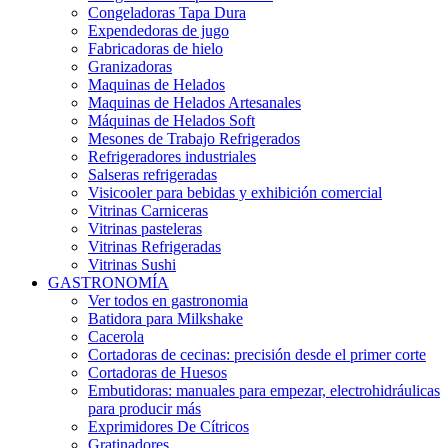
Congeladoras Tapa Dura
Expendedoras de jugo
Fabricadoras de hielo
Granizadoras
Maquinas de Helados
Maquinas de Helados Artesanales
Máquinas de Helados Soft
Mesones de Trabajo Refrigerados
Refrigeradores industriales
Salseras refrigeradas
Visicooler para bebidas y exhibición comercial
Vitrinas Carniceras
Vitrinas pasteleras
Vitrinas Refrigeradas
Vitrinas Sushi
GASTRONOMÍA
Ver todos en gastronomia
Batidora para Milkshake
Cacerola
Cortadoras de cecinas: precisión desde el primer corte
Cortadoras de Huesos
Embutidoras: manuales para empezar, electrohidráulicas
para producir más
Exprimidores De Cítricos
Gratinadores