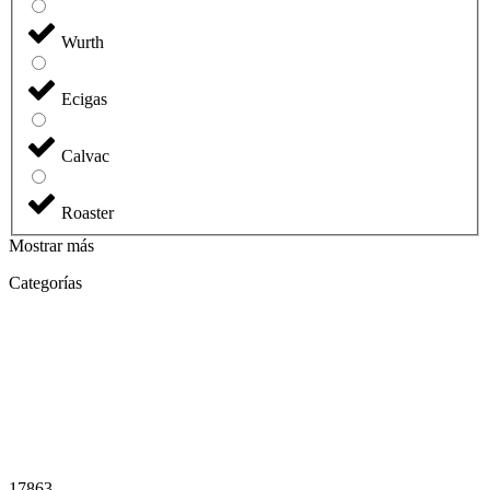
Wurth
Ecigas
Calvac
Roaster
Mostrar más
Categorías
17863