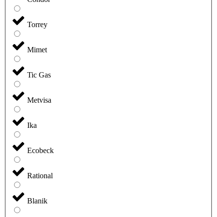
Torrey
Mimet
Tic Gas
Metvisa
Ika
Ecobeck
Rational
Blanik