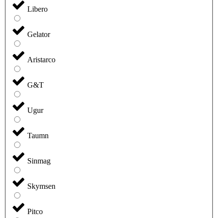
Libero
Gelator
Aristarco
G&T
Ugur
Taumn
Sinmag
Skymsen
Pitco