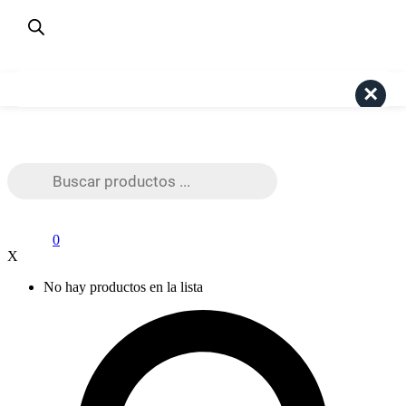
¿Dudas? Consulta aquí
+56 9 4191 6447
Pago Seguro Webpay
Search
Búsqueda
de
productos
0
X
No hay productos en la lista