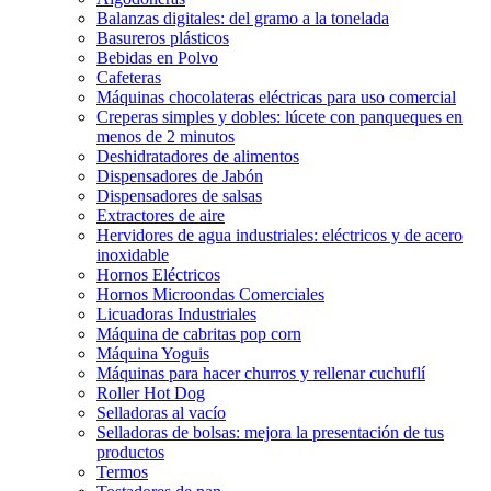
Balanzas digitales: del gramo a la tonelada
Basureros plásticos
Bebidas en Polvo
Cafeteras
Máquinas chocolateras eléctricas para uso comercial
Creperas simples y dobles: lúcete con panqueques en
menos de 2 minutos
Deshidratadores de alimentos
Dispensadores de Jabón
Dispensadores de salsas
Extractores de aire
Hervidores de agua industriales: eléctricos y de acero
inoxidable
Hornos Eléctricos
Hornos Microondas Comerciales
Licuadoras Industriales
Máquina de cabritas pop corn
Máquina Yoguis
Máquinas para hacer churros y rellenar cuchuflí
Roller Hot Dog
Selladoras al vacío
Selladoras de bolsas: mejora la presentación de tus
productos
Termos