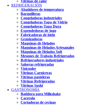
Vitrinas de calor
REFRIGERACIÓN
Abatidores de temperatura
Barquilleras
Congeladoras industriales
Congeladoras Tapa de Vidrio
Congeladoras Tapa Dura
Expendedoras de jugo
Fabricadoras de hielo
Granizadoras
Maquinas de Helados
Maquinas de Helados Artesanales
Máquinas de Helados Soft
Mesones de Trabajo Refrigerados
Refrigeradores industriales
Salseras refrigeradas
Visicooler
Vitrinas Carniceras
Vitrinas pasteleras
Vitrinas Refrigeradas
Vitrinas Sushi
GASTRONOMÍA
Batidora para Milkshake
Cacerola
Cortadoras de cecinas