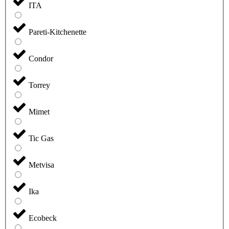
ITA
Pareti-Kitchenette
Condor
Torrey
Mimet
Tic Gas
Metvisa
Ika
Ecobeck