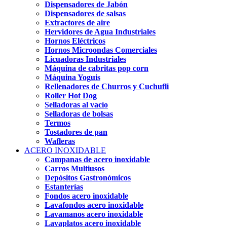
Dispensadores de Jabón
Dispensadores de salsas
Extractores de aire
Hervidores de Agua Industriales
Hornos Eléctricos
Hornos Microondas Comerciales
Licuadoras Industriales
Máquina de cabritas pop corn
Máquina Yoguis
Rellenadores de Churros y Cuchufli
Roller Hot Dog
Selladoras al vacío
Selladoras de bolsas
Termos
Tostadores de pan
Wafleras
ACERO INOXIDABLE
Campanas de acero inoxidable
Carros Multiusos
Depósitos Gastronómicos
Estanterías
Fondos acero inoxidable
Lavafondos acero inoxidable
Lavamanos acero inoxidable
Lavaplatos acero inoxidable