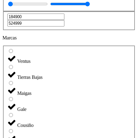
Marcas
Ventus
Tierras Bajas
Maigas
Gale
Cousiño