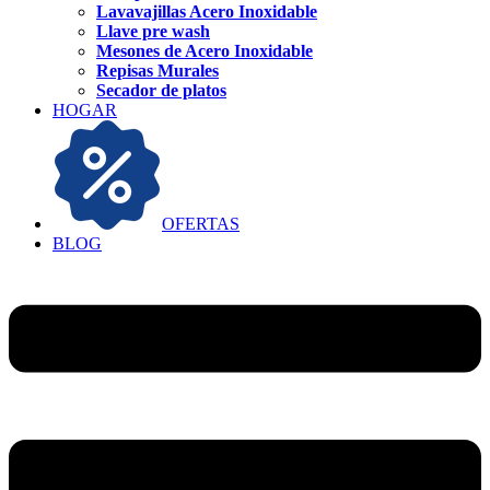
Lavavajillas Acero Inoxidable
Llave pre wash
Mesones de Acero Inoxidable
Repisas Murales
Secador de platos
HOGAR
OFERTAS
BLOG