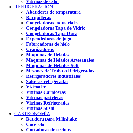
Vitrinas de calor
REFRIGERACIÓN
Abatidores de temperatura
Barquilleras
Congeladoras industriales
Congeladoras Tapa de Vidrio
Congeladoras Tapa Dura
Expendedoras de jugo
Fabricadoras de hielo
Granizadoras
Maquinas de Helados
Maquinas de Helados Artesanales
Máquinas de Helados Soft
Mesones de Trabajo Refrigerados
Refrigeradores industriales
Salseras refrigeradas
Visicooler
Vitrinas Carniceras
Vitrinas pasteleras
Vitrinas Refrigeradas
Vitrinas Sushi
GASTRONOMÍA
Batidora para Milkshake
Cacerola
Cortadoras de cecinas