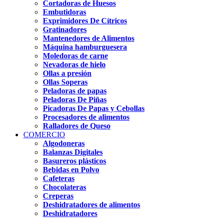
Cortadoras de Huesos
Embutidoras
Exprimidores De Cítricos
Gratinadores
Mantenedores de Alimentos
Máquina hamburguesera
Moledoras de carne
Nevadoras de hielo
Ollas a presión
Ollas Soperas
Peladoras de papas
Peladoras De Piñas
Picadoras De Papas y Cebollas
Procesadores de alimentos
Ralladores de Queso
COMERCIO
Algodoneras
Balanzas Digitales
Basureros plásticos
Bebidas en Polvo
Cafeteras
Chocolateras
Creperas
Deshidratadores de alimentos
Deshidratadores