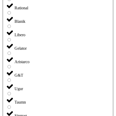
Rational
Blanik
Libero
Gelator
Aristarco
G&T
Ugur
Taumn
Sinmag