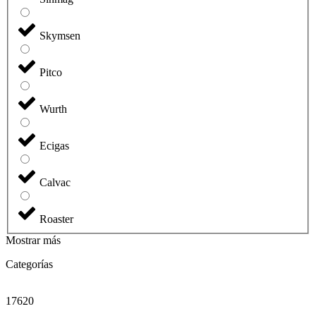
Skymsen
Pitco
Wurth
Ecigas
Calvac
Roaster
Mostrar más
Categorías
17620