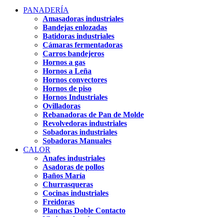
PANADERÍA
Amasadoras industriales
Bandejas enlozadas
Batidoras industriales
Cámaras fermentadoras
Carros bandejeros
Hornos a gas
Hornos a Leña
Hornos convectores
Hornos de piso
Hornos Industriales
Ovilladoras
Rebanadoras de Pan de Molde
Revolvedoras industriales
Sobadoras industriales
Sobadoras Manuales
CALOR
Anafes industriales
Asadoras de pollos
Baños María
Churrasqueras
Cocinas industriales
Freidoras
Planchas Doble Contacto