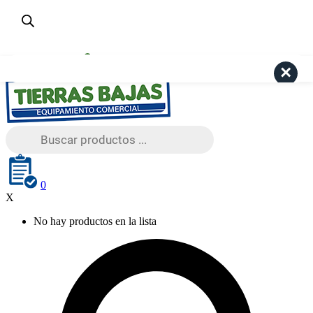
¿Dudas? Consulta aquí
+56 9 4191 6447
Pago Seguro Webpay
Search
Búsqueda
de
productos
0
X
No hay productos en la lista