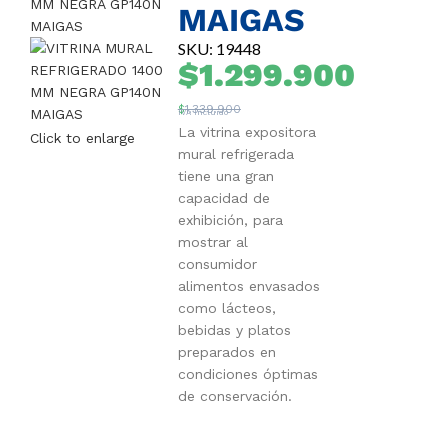
MAIGAS
SKU: 19448
$
1.299.900
$
1.339.900
IVA Incluido
La vitrina expositora
Click to enlarge
mural refrigerada
tiene una gran
capacidad de
exhibición, para
mostrar al
consumidor
alimentos envasados
como lácteos,
bebidas y platos
preparados en
condiciones óptimas
de conservación.