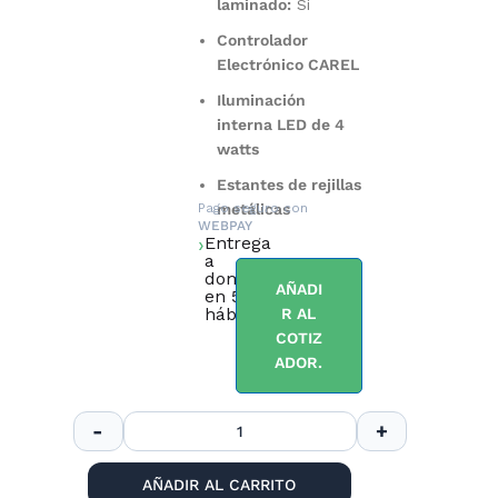
laminado:
Sí
Controlador
Electrónico CAREL
Iluminación
interna LED de 4
watts
Estantes de rejillas
Pago seguro con
metálicas
WEBPAY
Entrega
a
domicilio
AÑADI
en 5 días
hábiles.
R AL
COTIZ
ADOR.
AÑADIR AL CARRITO