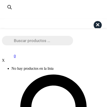
¿Dudas? Consulta aquí
+56 9 4191 6447
Pago Seguro Webpay
Search
Búsqueda
de
productos
0
X
No hay productos en la lista