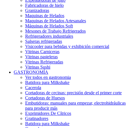
Expendedoras de jugo
Fabricadoras de hielo
Granizadoras
Maquinas de Helados
Maquinas de Helados Artesanales
Máquinas de Helados Soft
Mesones de Trabajo Refrigerados
Refrigeradores industriales
Salseras refrigeradas
Visicooler para bebidas y exhibición comercial
Vitrinas Carniceras
Vitrinas pasteleras
Vitrinas Refrigeradas
Vitrinas Sushi
GASTRONOMÍA
Ver todos en gastronomia
Batidora para Milkshake
Cacerola
Cortadoras de cecinas: precisión desde el primer corte
Cortadoras de Huesos
Embutidoras: manuales para empezar, electrohidráulicas
para producir más
Exprimidores De Cítricos
Gratinadores
Batidora para Milkshake