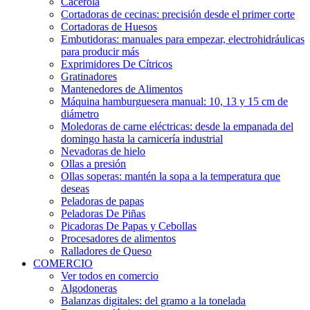
Cacerola
Cortadoras de cecinas: precisión desde el primer corte
Cortadoras de Huesos
Embutidoras: manuales para empezar, electrohidráulicas
para producir más
Exprimidores De Cítricos
Gratinadores
Mantenedores de Alimentos
Máquina hamburguesera manual: 10, 13 y 15 cm de
diámetro
Moledoras de carne eléctricas: desde la empanada del
domingo hasta la carnicería industrial
Nevadoras de hielo
Ollas a presión
Ollas soperas: mantén la sopa a la temperatura que
deseas
Peladoras de papas
Peladoras De Piñas
Picadoras De Papas y Cebollas
Procesadores de alimentos
Ralladores de Queso
COMERCIO
Ver todos en comercio
Algodoneras
Balanzas digitales: del gramo a la tonelada