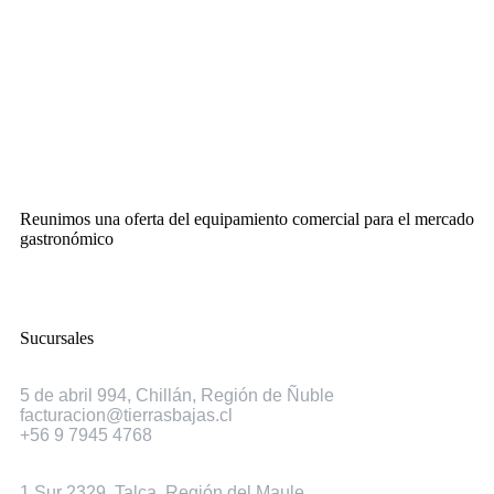
Reunimos una oferta del equipamiento comercial para el mercado
gastronómico
Sucursales
Chillán
5 de abril 994, Chillán, Región de Ñuble
facturacion@tierrasbajas.cl
+56 9 7945 4768
Talca
1 Sur 2329, Talca, Región del Maule