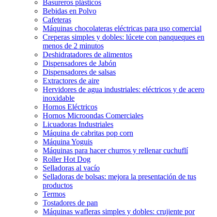
Basureros plásticos
Bebidas en Polvo
Cafeteras
Máquinas chocolateras eléctricas para uso comercial
Creperas simples y dobles: lúcete con panqueques en
menos de 2 minutos
Deshidratadores de alimentos
Dispensadores de Jabón
Dispensadores de salsas
Extractores de aire
Hervidores de agua industriales: eléctricos y de acero
inoxidable
Hornos Eléctricos
Hornos Microondas Comerciales
Licuadoras Industriales
Máquina de cabritas pop corn
Máquina Yoguis
Máquinas para hacer churros y rellenar cuchuflí
Roller Hot Dog
Selladoras al vacío
Selladoras de bolsas: mejora la presentación de tus
productos
Termos
Tostadores de pan
Máquinas wafleras simples y dobles: crujiente por