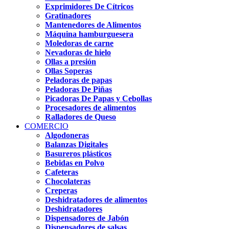
Exprimidores De Cítricos
Gratinadores
Mantenedores de Alimentos
Máquina hamburguesera
Moledoras de carne
Nevadoras de hielo
Ollas a presión
Ollas Soperas
Peladoras de papas
Peladoras De Piñas
Picadoras De Papas y Cebollas
Procesadores de alimentos
Ralladores de Queso
COMERCIO
Algodoneras
Balanzas Digitales
Basureros plásticos
Bebidas en Polvo
Cafeteras
Chocolateras
Creperas
Deshidratadores de alimentos
Deshidratadores
Dispensadores de Jabón
Dispensadores de salsas