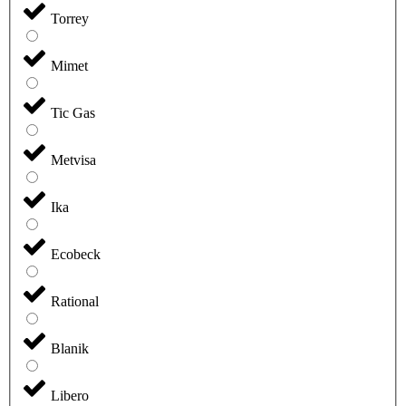
Torrey
Mimet
Tic Gas
Metvisa
Ika
Ecobeck
Rational
Blanik
Libero