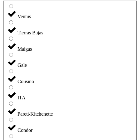
Ventus
Tierras Bajas
Maigas
Gale
Cousiño
ITA
Pareti-Kitchenette
Condor