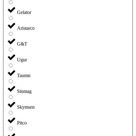
Gelator
Aristarco
G&T
Ugur
Taumn
Sinmag
Skymsen
Pitco