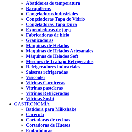
Abatidores de temperatura
Barquilleras
Congeladoras industriales
Congeladoras Tapa de Vidrio
Congeladoras Tapa Dura
Expendedoras de jugo
Fabricadoras de hielo
Granizadoras
Maquinas de Helados
Maquinas de Helados Artesanales
Máquinas de Helados Soft
Mesones de Trabajo Refrigerados
Refrigeradores industriales
Salseras refrigeradas
Visicooler
Vitrinas Carniceras
Vitrinas pasteleras
Vitrinas Refrigeradas
Vitrinas Sushi
GASTRONOMÍA
Batidora para Milkshake
Cacerola
Cortadoras de cecinas
Cortadoras de Huesos
Embutidoras