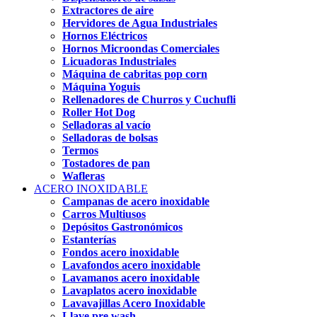
Extractores de aire
Hervidores de Agua Industriales
Hornos Eléctricos
Hornos Microondas Comerciales
Licuadoras Industriales
Máquina de cabritas pop corn
Máquina Yoguis
Rellenadores de Churros y Cuchufli
Roller Hot Dog
Selladoras al vacío
Selladoras de bolsas
Termos
Tostadores de pan
Wafleras
ACERO INOXIDABLE
Campanas de acero inoxidable
Carros Multiusos
Depósitos Gastronómicos
Estanterías
Fondos acero inoxidable
Lavafondos acero inoxidable
Lavamanos acero inoxidable
Lavaplatos acero inoxidable
Lavavajillas Acero Inoxidable
Llave pre wash