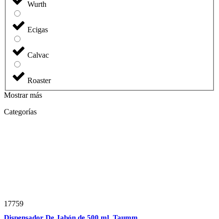
Wurth
Ecigas
Calvac
Roaster
Mostrar más
Categorías
17759
Dispensador De Jabón de 500 ml. Taumm