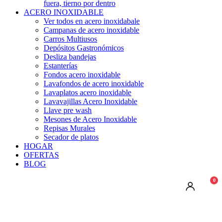
fuera, tierno por dentro
ACERO INOXIDABLE
Ver todos en acero inoxidabale
Campanas de acero inoxidable
Carros Multiusos
Depósitos Gastronómicos
Desliza bandejas
Estanterías
Fondos acero inoxidable
Lavafondos de acero inoxidable
Lavaplatos acero inoxidable
Lavavajillas Acero Inoxidable
Llave pre wash
Mesones de Acero Inoxidable
Repisas Murales
Secador de platos
HOGAR
OFERTAS
BLOG
0