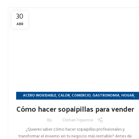
30
ABR
,
,
,
,
,
ACERO INOXIDABLE
CALOR
COMERCIO
GASTRONOMIA
HOGAR
,
PANADERIA
REFRIGERACION
Cómo hacer sopaipillas para vender
By
Cristian Figueroa
¿Quieres saber cómo hacer sopaipillas profesionales y
transformar el invierno en tu negocio más rentable? Antes de