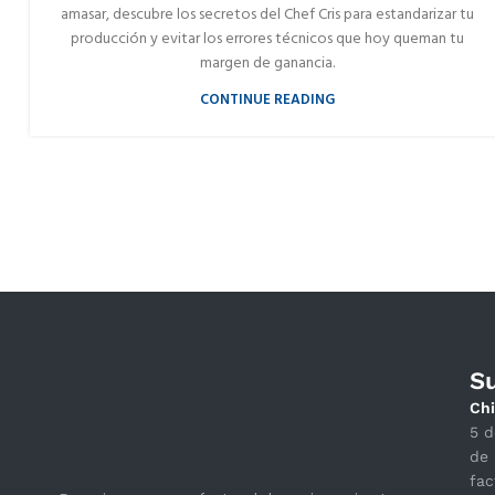
amasar, descubre los secretos del Chef Cris para estandarizar tu
producción y evitar los errores técnicos que hoy queman tu
margen de ganancia.
CONTINUE READING
S
Chi
5 d
de 
fac