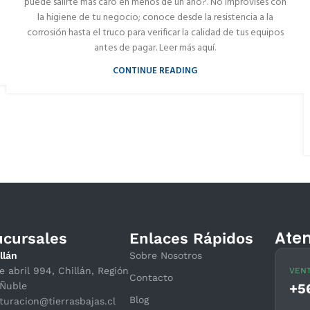
puede salirte más caro en menos de un año?. No improvises con
la higiene de tu negocio; conoce desde la resistencia a la
corrosión hasta el truco para verificar la calidad de tus equipos
antes de pagar. Leer más aquí.
CONTINUE READING
Aten
ucursales
Enlaces Rápidos
llán
Sobre Nosotros
e abril 994, Chillán, Región
VENT
Contacto
Ñuble
+5
Blog
turacion@tierrasbajas.cl