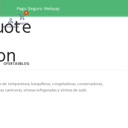
desde Valparaíso a Los Lagos
Pago Seguro Webpay
0
OFERTAS
BLOG
s de temperatura, barquilleras, congeladoras, conservadoras,
carniceras, vitrinas refrigeradas y vitrinas de sushi.