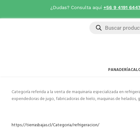
¿Dudas? Consulta aquí
+56 9 4191 644
PANADERÍA
CAL
Categoría referida a la venta de maquinaria especializada en refrige
expendedoras de jugo, fabricadoras de hielo, maquinas de helados, graniz
https://tierrasbajas.cl/Categoria/refrigeracion/