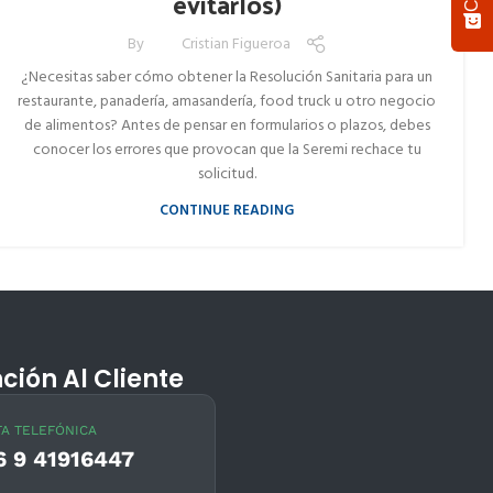
evitarlos)
By
Cristian Figueroa
¿Necesitas saber cómo obtener la Resolución Sanitaria para un
restaurante, panadería, amasandería, food truck u otro negocio
de alimentos? Antes de pensar en formularios o plazos, debes
conocer los errores que provocan que la Seremi rechace tu
solicitud.
CONTINUE READING
ción Al Cliente
A TELEFÓNICA
6 9 41916447