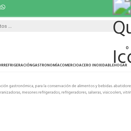
7
Despacho 5 días hábiles 
0
OR
REFRIGERACIÓN
GASTRONOMÍA
COMERCIO
ACERO INOXIDABLE
HOGAR
ración gastronómica, para la conservación de alimentos y bebidas. abatidore
adoras, mesones refrigerados, refrigeradores, salseras, visicoolers, vitrinas 