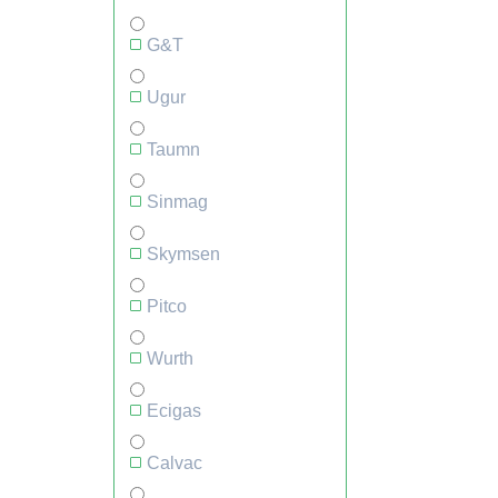
G&T
Ugur
Taumn
Sinmag
Skymsen
Pitco
Wurth
Ecigas
Calvac