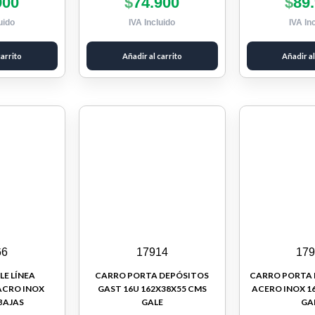
900
$
74.900
$
89
uido
IVA Incluido
IVA In
carrito
Añadir al carrito
Añadir al
66
17914
17
E LÍNEA
CARRO PORTA DEPÓSITOS
CARRO PORTA 
ACRO INOX
GAST 16U 162X38X55 CMS
ACERO INOX 1
BAJAS
GALE
GA