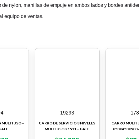
de nylon, manillas de empuje en ambos lados y bordes antiderra
al
equipo de ventas
.
94
19293
17
S MULTIUSO –
CARRO DE SERVICIO 3 NIVELES
CARRO MULTIU
GALE
MULTIUSO X1511 – GALE
850X450X900 