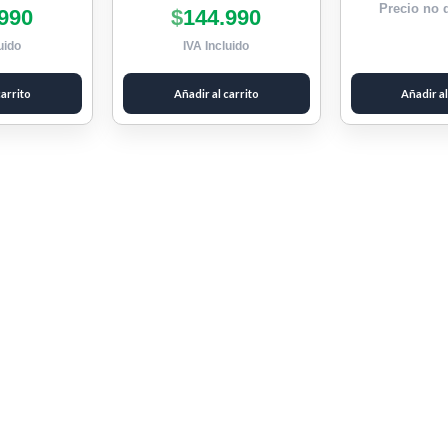
Precio no 
990
$
144.990
uido
IVA Incluido
carrito
Añadir al carrito
Añadir al