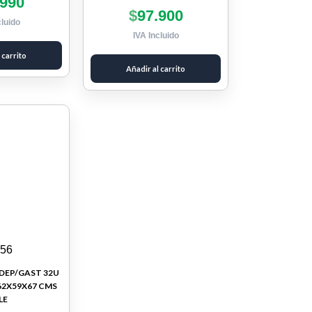
.990
$
97.900
cluido
IVA Incluido
 carrito
Añadir al carrito
956
DEP/GAST 32U
62X59X67 CMS
LE