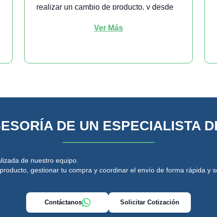
realizar un cambio de producto, y desde
el mes siete hasta cumplir el año, te
Ver Más
cubrimos con servicio técnico de
reparación.
SESORÍA DE UN ESPECIALISTA D
lizada de nuestro equipo.
producto, gestionar tu compra y coordinar el envío de forma rápida y 
Contáctanos
Solicitar Cotización