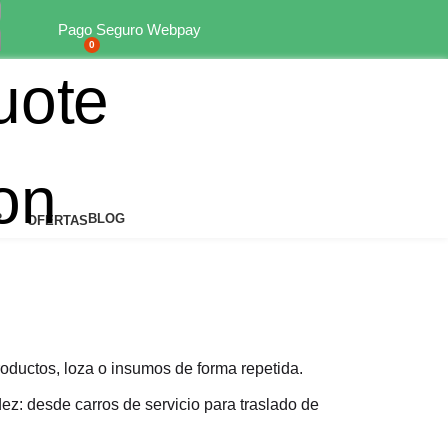
 desde Valparaíso a Los Lagos
Pago Seguro Webpay
0
R
BLOG
OFERTAS
oductos, loza o insumos de forma repetida.
idez: desde carros de servicio para traslado de