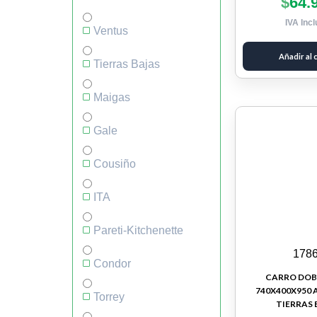
$
64.
IVA Incl
Ventus
Añadir al 
Tierras Bajas
Maigas
Gale
Cousiño
ITA
Pareti-Kitchenette
178
Condor
CARRO DOBL
740X400X950 
Torrey
TIERRAS 