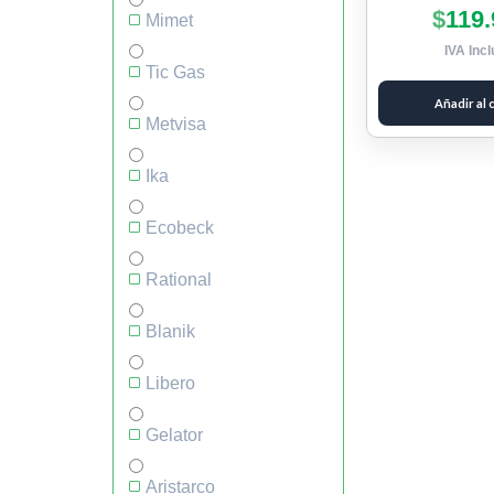
$
119.
Mimet
IVA Incl
Tic Gas
Añadir al 
Metvisa
Ika
Ecobeck
Rational
Blanik
Libero
Gelator
Aristarco