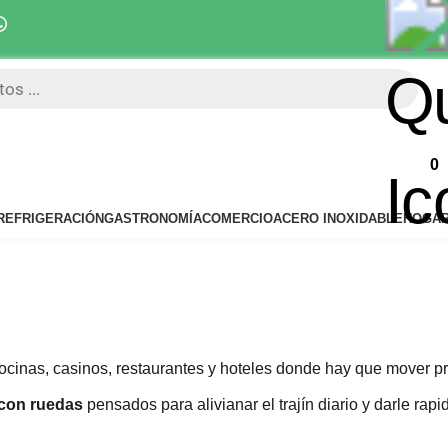
Despacho 5 días hábiles
0
REFRIGERACIÓN
GASTRONOMÍA
COMERCIO
ACERO INOXIDABLE
HOGA
ocinas, casinos, restaurantes y hoteles donde hay que mover pr
 con ruedas
pensados para alivianar el trajín diario y darle rap