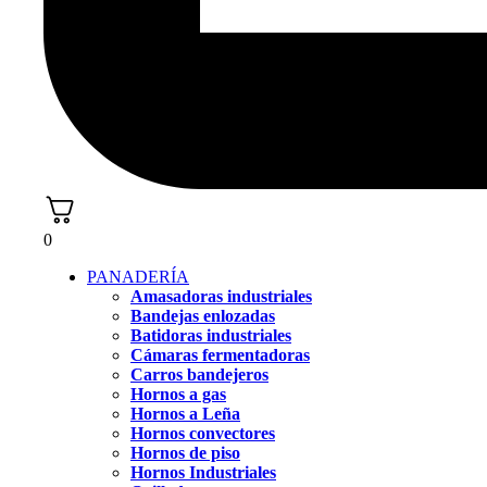
0
PANADERÍA
Amasadoras industriales
Bandejas enlozadas
Batidoras industriales
Cámaras fermentadoras
Carros bandejeros
Hornos a gas
Hornos a Leña
Hornos convectores
Hornos de piso
Hornos Industriales