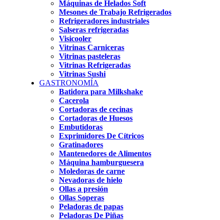
Máquinas de Helados Soft
Mesones de Trabajo Refrigerados
Refrigeradores industriales
Salseras refrigeradas
Visicooler
Vitrinas Carniceras
Vitrinas pasteleras
Vitrinas Refrigeradas
Vitrinas Sushi
GASTRONOMÍA
Batidora para Milkshake
Cacerola
Cortadoras de cecinas
Cortadoras de Huesos
Embutidoras
Exprimidores De Cítricos
Gratinadores
Mantenedores de Alimentos
Máquina hamburguesera
Moledoras de carne
Nevadoras de hielo
Ollas a presión
Ollas Soperas
Peladoras de papas
Peladoras De Piñas