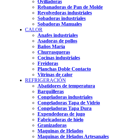
Ovilladoras
Rebanadoras de Pan de Molde
Revolvedoras industriales
Sobadoras industriales
Sobadoras Manuales
CALOR
Anafes industriales
Asadoras de pollos
Baños María
Churrasqueras
Cocinas industriales
Freidoras
Planchas Doble Contacto
Vitrinas de calor
REFRIGERACIÓN
Abatidores de temperatura
Barquilleras
Congeladoras industriales
Congeladoras Tapa de Vidrio
Congeladoras Tapa Dura
Expendedoras de jugo
Fabricadoras de hielo
Granizadoras
Maquinas de Helados
Maquinas de Helados Artesanales