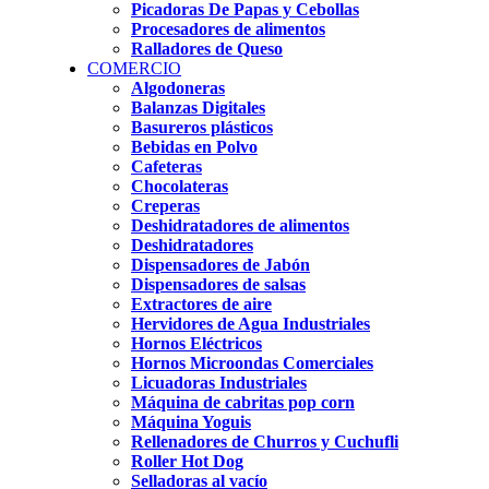
Picadoras De Papas y Cebollas
Procesadores de alimentos
Ralladores de Queso
COMERCIO
Algodoneras
Balanzas Digitales
Basureros plásticos
Bebidas en Polvo
Cafeteras
Chocolateras
Creperas
Deshidratadores de alimentos
Deshidratadores
Dispensadores de Jabón
Dispensadores de salsas
Extractores de aire
Hervidores de Agua Industriales
Hornos Eléctricos
Hornos Microondas Comerciales
Licuadoras Industriales
Máquina de cabritas pop corn
Máquina Yoguis
Rellenadores de Churros y Cuchufli
Roller Hot Dog
Selladoras al vacío