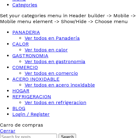
Categories
Set your categories menu in Header builder -> Mobile ->
Mobile menu element -> Show/Hide -> Choose menu
PANADERIA
Ver todos en Panadería
CALOR
Ver todos en calor
GASTRONOMIA
Ver todos en gastronomia
COMERCIO
Ver todos en comercio
ACERO INOXIDABLE
Ver todos en acero inoxidable
Seleccione
¿Cómo calificarías tu experiencia?
HOGAR
una
REFRIGERACION
opción
Ver todos en refrigeracion
de
BLOG
1
Login / Register
No fue buena
Muy Buena
a
Carro de compras
5
Saltar
Siguiente
Cerrar
,
siendo
Search