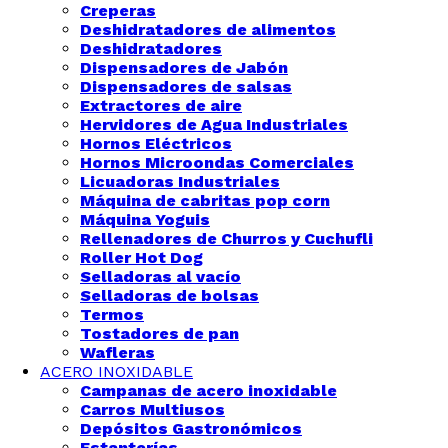
Creperas
Deshidratadores de alimentos
Deshidratadores
Dispensadores de Jabón
Dispensadores de salsas
Extractores de aire
Hervidores de Agua Industriales
Hornos Eléctricos
Hornos Microondas Comerciales
Licuadoras Industriales
Máquina de cabritas pop corn
Máquina Yoguis
Rellenadores de Churros y Cuchufli
Roller Hot Dog
Selladoras al vacío
Selladoras de bolsas
Termos
Tostadores de pan
Wafleras
ACERO INOXIDABLE
Campanas de acero inoxidable
Carros Multiusos
Depósitos Gastronómicos
Estanterías