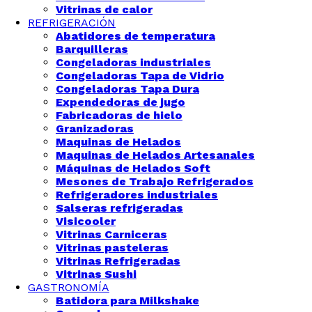
Vitrinas de calor
REFRIGERACIÓN
Abatidores de temperatura
Barquilleras
Congeladoras industriales
Congeladoras Tapa de Vidrio
Congeladoras Tapa Dura
Expendedoras de jugo
Fabricadoras de hielo
Granizadoras
Maquinas de Helados
Maquinas de Helados Artesanales
Máquinas de Helados Soft
Mesones de Trabajo Refrigerados
Refrigeradores industriales
Salseras refrigeradas
Visicooler
Vitrinas Carniceras
Vitrinas pasteleras
Vitrinas Refrigeradas
Vitrinas Sushi
GASTRONOMÍA
Batidora para Milkshake