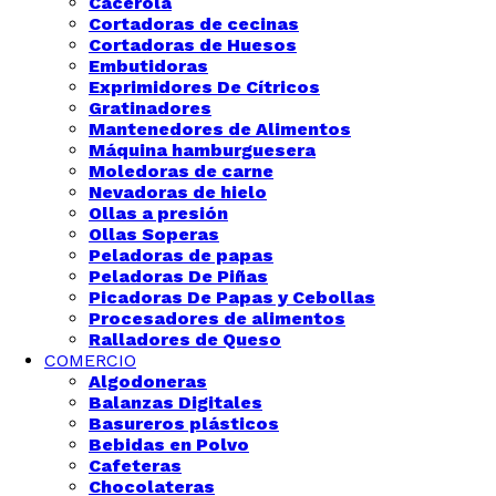
Cacerola
Cortadoras de cecinas
Cortadoras de Huesos
Embutidoras
Exprimidores De Cítricos
Gratinadores
Mantenedores de Alimentos
Máquina hamburguesera
Moledoras de carne
Nevadoras de hielo
Ollas a presión
Ollas Soperas
Peladoras de papas
Peladoras De Piñas
Picadoras De Papas y Cebollas
Procesadores de alimentos
Ralladores de Queso
COMERCIO
Algodoneras
Balanzas Digitales
Basureros plásticos
Bebidas en Polvo
Cafeteras
Chocolateras