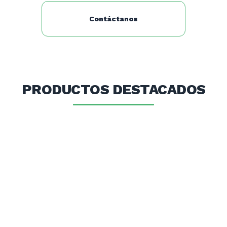
Conexión:
Ø1/2”
Contáctanos
N° de bandejas:
2 unidadades de 60x40 cm
T° máximo de trabajo:
20°C a 300°C
PRODUCTOS DESTACADOS