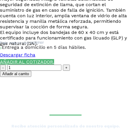
seguridad de extinción de llama, que cortan el
suministro de gas en caso de falla de ignición. También
cuenta con luz interior, amplia ventana de vidrio de alta
resistencia y manilla metálica reforzada, permitiendo
supervisar la cocción de forma segura.
El equipo incluye dos bandejas de 60 x 40 cm y está
certificado para funcionamiento con gas licuado (GLP) y
gas natural (GN).
Pago seguro con
WEBPAY
Entrega a domicilio en 5 días hábiles.
Descargar ficha
AÑADIR AL COTIZADOR.
Horno
piso
Añadir al carrito
gas
1
¿NECESITAS LA ASESORÍA
nivel
2
DE UN ESPECIALISTA DE
bandejas
TIERRAS BAJAS?
VHPG-
1C
Ventus
cantidad
Recibe atención personalizada de nuestro equipo.