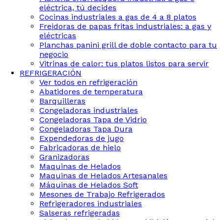
eléctrica, tú decides
Cocinas industriales a gas de 4 a 8 platos
Freidoras de papas fritas industriales: a gas y
eléctricas
Planchas panini grill de doble contacto para tu
negocio
Vitrinas de calor: tus platos listos para servir
REFRIGERACIÓN
Ver todos en refrigeración
Abatidores de temperatura
Barquilleras
Congeladoras industriales
Congeladoras Tapa de Vidrio
Congeladoras Tapa Dura
Expendedoras de jugo
Fabricadoras de hielo
Granizadoras
Maquinas de Helados
Maquinas de Helados Artesanales
Máquinas de Helados Soft
Mesones de Trabajo Refrigerados
Refrigeradores industriales
Salseras refrigeradas