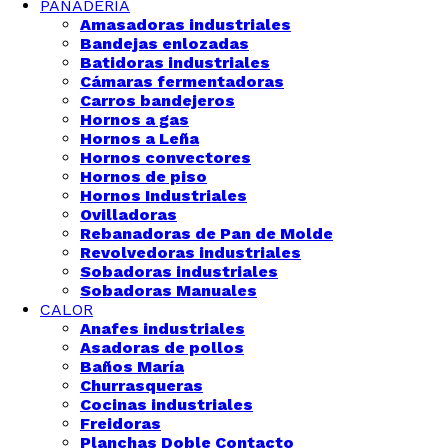
PANADERÍA
Amasadoras industriales
Bandejas enlozadas
Batidoras industriales
Cámaras fermentadoras
Carros bandejeros
Hornos a gas
Hornos a Leña
Hornos convectores
Hornos de piso
Hornos Industriales
Ovilladoras
Rebanadoras de Pan de Molde
Revolvedoras industriales
Sobadoras industriales
Sobadoras Manuales
CALOR
Anafes industriales
Asadoras de pollos
Baños María
Churrasqueras
Cocinas industriales
Freidoras
Planchas Doble Contacto