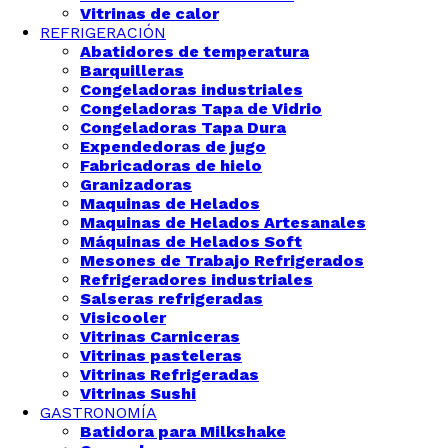
Vitrinas de calor
REFRIGERACIÓN
Abatidores de temperatura
Barquilleras
Congeladoras industriales
Congeladoras Tapa de Vidrio
Congeladoras Tapa Dura
Expendedoras de jugo
Fabricadoras de hielo
Granizadoras
Maquinas de Helados
Maquinas de Helados Artesanales
Máquinas de Helados Soft
Mesones de Trabajo Refrigerados
Refrigeradores industriales
Salseras refrigeradas
Visicooler
Vitrinas Carniceras
Vitrinas pasteleras
Vitrinas Refrigeradas
Vitrinas Sushi
GASTRONOMÍA
Batidora para Milkshake