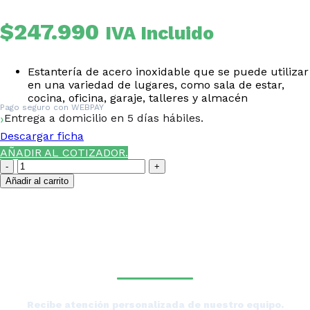
$
247.990
IVA Incluido
Estantería de acero inoxidable que se puede utilizar
en una variedad de lugares, como sala de estar,
cocina, oficina, garaje, talleres y almacén
Pago seguro con
WEBPAY
Entrega a domicilio en 5 días hábiles.
Descargar ficha
AÑADIR AL COTIZADOR.
Estantería
4
Añadir al carrito
niveles
acero
¿NECESITAS LA ASESORÍA
inoxidable
200x50x155
DE UN ESPECIALISTA DE
cm.
TIERRAS BAJAS?
Tierras
Bajas
cantidad
Recibe atención personalizada de nuestro equipo.