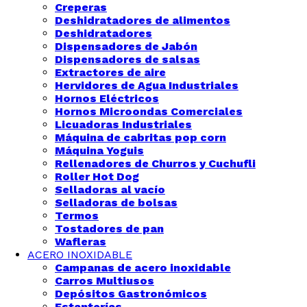
Creperas
Deshidratadores de alimentos
Deshidratadores
Dispensadores de Jabón
Dispensadores de salsas
Extractores de aire
Hervidores de Agua Industriales
Hornos Eléctricos
Hornos Microondas Comerciales
Licuadoras Industriales
Máquina de cabritas pop corn
Máquina Yoguis
Rellenadores de Churros y Cuchufli
Roller Hot Dog
Selladoras al vacío
Selladoras de bolsas
Termos
Tostadores de pan
Wafleras
ACERO INOXIDABLE
Campanas de acero inoxidable
Carros Multiusos
Depósitos Gastronómicos
Estanterías