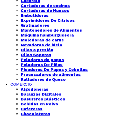
Cacerola
Cortadoras de cecinas
Cortadoras de Huesos
Embutidoras
Exprimidores De Cítricos
Gratinadores
Mantenedores de Alimentos
Máquina hamburguesera
Moledoras de carne
Nevadoras de hielo
Ollas a presión
Ollas Soperas
Peladoras de papas
Peladoras De Piñas
Picadoras De Papas y Cebollas
Procesadores de alimentos
Ralladores de Queso
COMERCIO
Algodoneras
Balanzas Digitales
Basureros plásticos
Bebidas en Polvo
Cafeteras
Chocolateras