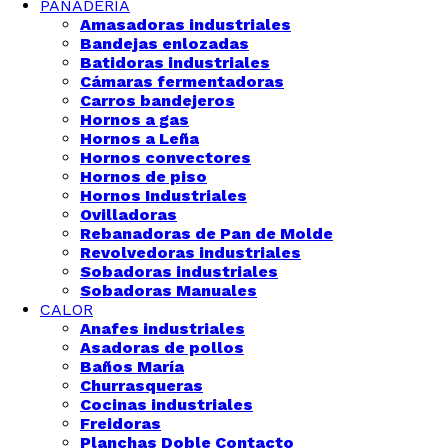
PANADERÍA
Amasadoras industriales
Bandejas enlozadas
Batidoras industriales
Cámaras fermentadoras
Carros bandejeros
Hornos a gas
Hornos a Leña
Hornos convectores
Hornos de piso
Hornos Industriales
Ovilladoras
Rebanadoras de Pan de Molde
Revolvedoras industriales
Sobadoras industriales
Sobadoras Manuales
CALOR
Anafes industriales
Asadoras de pollos
Baños María
Churrasqueras
Cocinas industriales
Freidoras
Planchas Doble Contacto