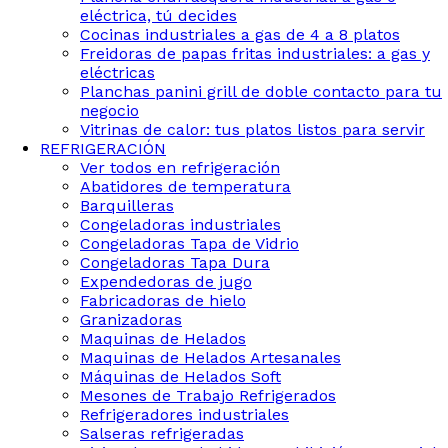
eléctrica, tú decides
Cocinas industriales a gas de 4 a 8 platos
Freidoras de papas fritas industriales: a gas y
eléctricas
Planchas panini grill de doble contacto para tu
negocio
Vitrinas de calor: tus platos listos para servir
REFRIGERACIÓN
Ver todos en refrigeración
Abatidores de temperatura
Barquilleras
Congeladoras industriales
Congeladoras Tapa de Vidrio
Congeladoras Tapa Dura
Expendedoras de jugo
Fabricadoras de hielo
Granizadoras
Maquinas de Helados
Maquinas de Helados Artesanales
Máquinas de Helados Soft
Mesones de Trabajo Refrigerados
Refrigeradores industriales
Salseras refrigeradas