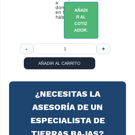
a
domicilio
AÑADI
en 5 días
hábiles.
R AL
COTIZ
ADOR.
AÑADIR AL CARRITO
¿NECESITAS LA
ASESORÍA DE UN
ESPECIALISTA DE
TIERRAS BAJAS?