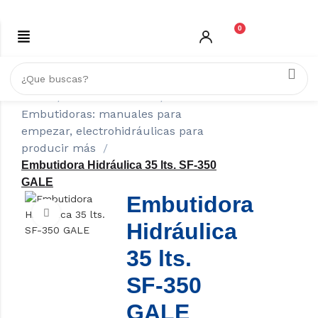
0
Inicio
GASTRONOMÍA
Embutidoras: manuales para
empezar, electrohidráulicas para
producir más
Embutidora Hidráulica 35 lts. SF-350
GALE
Embutidora
Click to enlarge
Hidráulica
35 lts.
SF-350
GALE