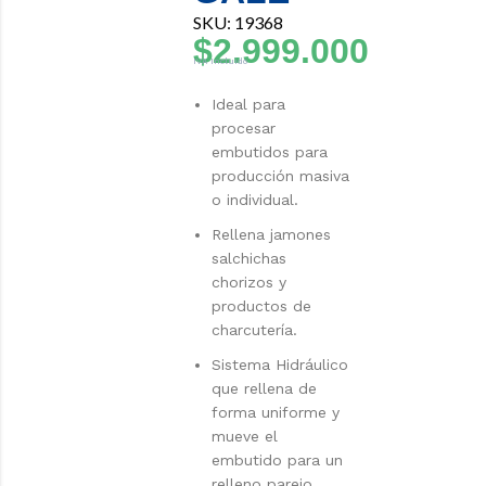
SKU: 19368
$
2.999.000
IVA Incluido
Ideal para
procesar
embutidos para
producción masiva
o individual.
Rellena jamones
salchichas
chorizos y
productos de
charcutería.
Sistema Hidráulico
que rellena de
forma uniforme y
mueve el
embutido para un
relleno parejo.