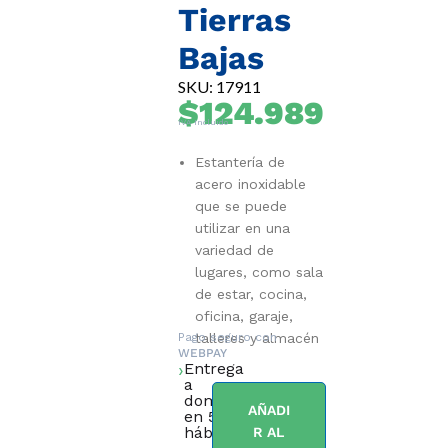
Tierras
Bajas
SKU: 17911
$
124.989
IVA Incluido
Estantería de
acero inoxidable
que se puede
utilizar en una
variedad de
lugares, como sala
de estar, cocina,
oficina, garaje,
Pago seguro con
talleres y almacén
WEBPAY
Entrega
a
domicilio
AÑADI
en 5 días
hábiles.
R AL