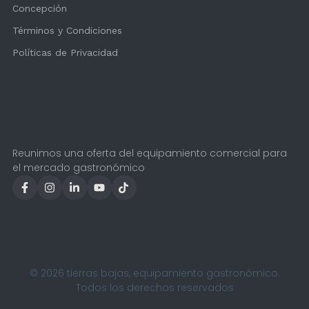
Concepción
Términos y Condiciones
Políticas de Privacidad
Reunimos una oferta del equipamiento comercial para
el mercado gastronómico
© 2026 tierras bajas, equipamiento gastronómico.
Seleccione
Todos los derechos reservados
¿Cómo calificarías tu experiencia?
una