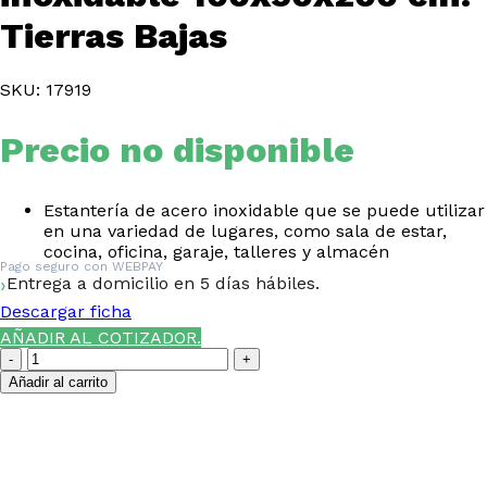
Tierras Bajas
SKU: 17919
Precio no disponible
Estantería de acero inoxidable que se puede utilizar
en una variedad de lugares, como sala de estar,
cocina, oficina, garaje, talleres y almacén
Pago seguro con
WEBPAY
Entrega a domicilio en 5 días hábiles.
Descargar ficha
AÑADIR AL COTIZADOR.
Estantería
4
Añadir al carrito
niveles
acero
¿NECESITAS LA ASESORÍA
inoxidable
100x50x200
DE UN ESPECIALISTA DE
cm.