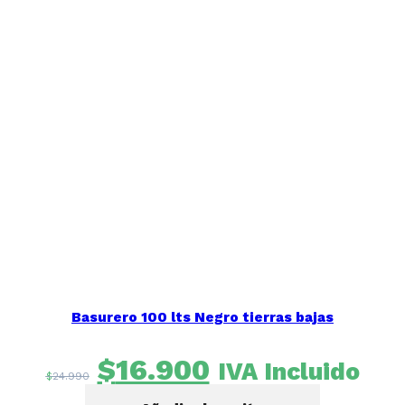
Basurero 100 lts Negro tierras bajas
El
El
$
16.900
IVA Incluido
$
24.990
precio
precio