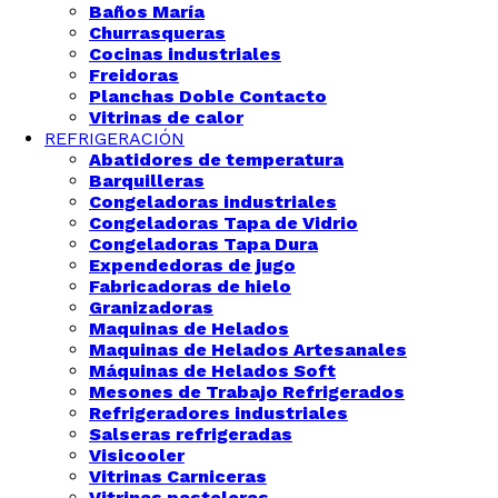
Baños María
Churrasqueras
Cocinas industriales
Freidoras
Planchas Doble Contacto
Vitrinas de calor
REFRIGERACIÓN
Abatidores de temperatura
Barquilleras
Congeladoras industriales
Congeladoras Tapa de Vidrio
Congeladoras Tapa Dura
Expendedoras de jugo
Fabricadoras de hielo
Granizadoras
Maquinas de Helados
Maquinas de Helados Artesanales
Máquinas de Helados Soft
Mesones de Trabajo Refrigerados
Refrigeradores industriales
Salseras refrigeradas
Visicooler
Vitrinas Carniceras
Vitrinas pasteleras