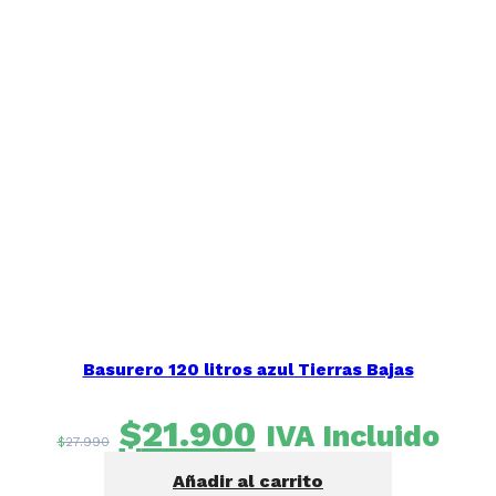
Basurero 120 litros azul Tierras Bajas
El
El
$
21.900
IVA Incluido
$
27.990
precio
precio
Añadir al carrito
original
actual