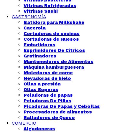
Vitrinas Refrigeradas
Vitrinas Sushi
GASTRONOMÍA
Batidora para Milkshake
Cacerola
Cortadoras de cecinas
Cortadoras de Huesos
Embutidoras
Exprimidores De Cítricos
Gratinadores
Mantenedores de Alimentos
Máquina hamburguesera
Moledoras de carne
Nevadoras de hielo
Ollas a presión
Ollas Soperas
Peladoras de papas
Peladoras De Piñas
Picadoras De Papas y Cebollas
Procesadores de alimentos
Ralladores de Queso
COMERCIO
Algodoneras