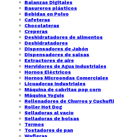
Balanzas Digitales
Basureros plásticos
Bebidas en Polvo
Cafeteras
Chocolateras
Creperas
Deshidratadores de alimentos
Deshidratadores
Dispensadores de Jabón
Dispensadores de salsas
Extractores de aire
Hervidores de Agua Industriales
Hornos Eléctricos
Hornos Microondas Comerciales
Licuadoras Industriales
Máquina de cabritas pop corn
Máquina Yoguis
Rellenadores de Churros y Cuchufli
Roller Hot Dog
Selladoras al vacío
Selladoras de bolsas
Termos
Tostadores de pan
Wafleras