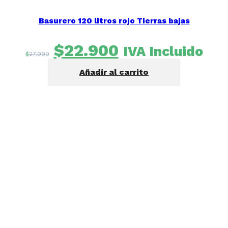
Basurero 120 litros rojo Tierras bajas
El
El
$
22.900
IVA Incluido
$
27.990
precio
precio
Añadir al carrito
original
actual
era:
es:
$27.990.
$22.900.