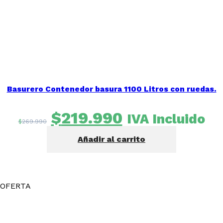
Basurero Contenedor basura 1100 Litros con ruedas.
El
El
$
219.990
IVA Incluido
$
269.990
precio
precio
Añadir al carrito
original
actual
era:
es:
$269.990.
$219.990.
OFERTA