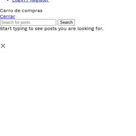
Carro de compras
Cerrar
Search
Start typing to see posts you are looking for.
Seleccione
¿Cómo calificarías tu experiencia?
una
opción
de
1
No fue buena
Muy Buena
a
5
Saltar
Siguiente
,