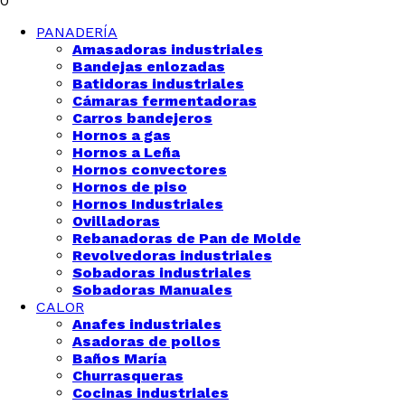
0
PANADERÍA
Amasadoras industriales
Bandejas enlozadas
Batidoras industriales
Cámaras fermentadoras
Carros bandejeros
Hornos a gas
Hornos a Leña
Hornos convectores
Hornos de piso
Hornos Industriales
Ovilladoras
Rebanadoras de Pan de Molde
Revolvedoras industriales
Sobadoras industriales
Sobadoras Manuales
CALOR
Anafes industriales
Asadoras de pollos
Baños María
Churrasqueras
Cocinas industriales