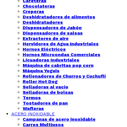
Cafeteras
Chocolateras
Creperas
Deshidratadores de alimentos
Deshidratadores
Dispensadores de Jabón
Dispensadores de salsas
Extractores de aire
Hervidores de Agua Industriales
Hornos Eléctricos
Hornos Microondas Comerciales
Licuadoras Industriales
Máquina de cabritas pop corn
Máquina Yoguis
Rellenadores de Churros y Cuchufli
Roller Hot Dog
Selladoras al vacío
Selladoras de bolsas
Termos
Tostadores de pan
Wafleras
ACERO INOXIDABLE
Campanas de acero inoxidable
Carros Multiusos