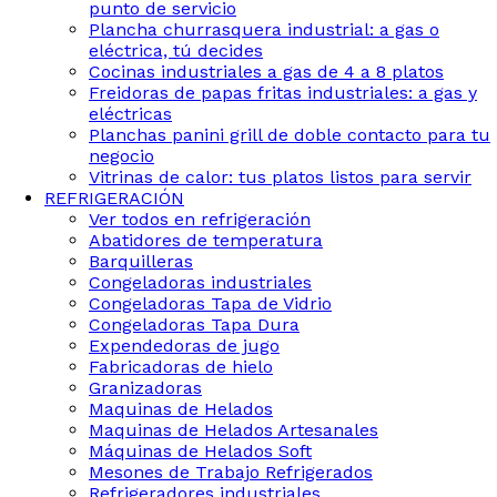
punto de servicio
Plancha churrasquera industrial: a gas o
eléctrica, tú decides
Cocinas industriales a gas de 4 a 8 platos
Freidoras de papas fritas industriales: a gas y
eléctricas
Planchas panini grill de doble contacto para tu
negocio
Vitrinas de calor: tus platos listos para servir
REFRIGERACIÓN
Ver todos en refrigeración
Abatidores de temperatura
Barquilleras
Congeladoras industriales
Congeladoras Tapa de Vidrio
Congeladoras Tapa Dura
Expendedoras de jugo
Fabricadoras de hielo
Granizadoras
Maquinas de Helados
Maquinas de Helados Artesanales
Máquinas de Helados Soft
Mesones de Trabajo Refrigerados
Refrigeradores industriales