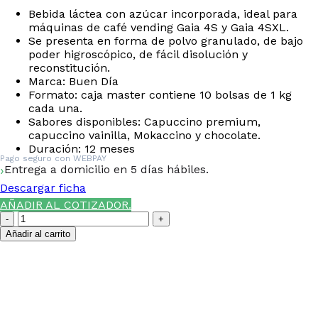
Bebida láctea con azúcar incorporada, ideal para
máquinas de café vending Gaia 4S y Gaia 4SXL.
Se presenta en forma de polvo granulado, de bajo
poder higroscópico, de fácil disolución y
reconstitución.
Marca: Buen Día
Formato: caja master contiene 10 bolsas de 1 kg
cada una.
Sabores disponibles: Capuccino premium,
capuccino vainilla, Mokaccino y chocolate.
Duración: 12 meses
Pago seguro con
WEBPAY
Entrega a domicilio en 5 días hábiles.
Descargar ficha
AÑADIR AL COTIZADOR.
Capuccino
Vainilla
Añadir al carrito
1
kg.
¿NECESITAS LA ASESORÍA
cantidad
DE UN ESPECIALISTA DE
TIERRAS BAJAS?