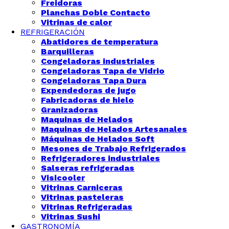
Freidoras
Planchas Doble Contacto
Vitrinas de calor
REFRIGERACIÓN
Abatidores de temperatura
Barquilleras
Congeladoras industriales
Congeladoras Tapa de Vidrio
Congeladoras Tapa Dura
Expendedoras de jugo
Fabricadoras de hielo
Granizadoras
Maquinas de Helados
Maquinas de Helados Artesanales
Máquinas de Helados Soft
Mesones de Trabajo Refrigerados
Refrigeradores industriales
Salseras refrigeradas
Visicooler
Vitrinas Carniceras
Vitrinas pasteleras
Vitrinas Refrigeradas
Vitrinas Sushi
GASTRONOMÍA