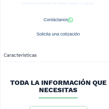
coordinar el envío de forma rápida y segura.
Contáctanos
Solicita una cotización
Características
Medidas:
Frente: 18 cm.
TODA LA INFORMACIÓN QUE
Largo: 33 cm.
NECESITAS
Fondo: 6,5 cms.