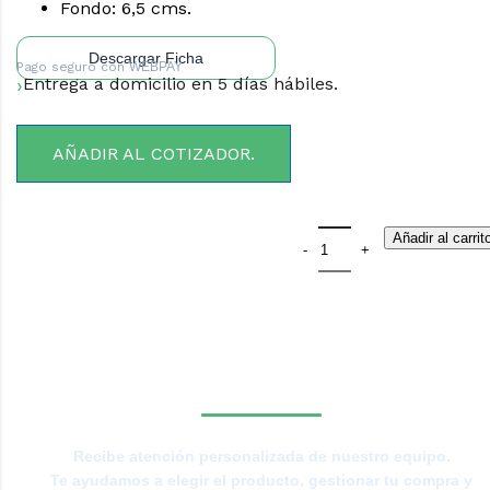
Fondo: 6,5 cms.
Descargar Ficha
Pago seguro con
WEBPAY
Entrega a domicilio en 5 días hábiles.
AÑADIR AL COTIZADOR.
Añadir al carrit
¿NECESITAS LA ASESORÍA
DE UN ESPECIALISTA DE
TIERRAS BAJAS?
Recibe atención personalizada de nuestro equipo.
Te ayudamos a elegir el producto, gestionar tu compra y