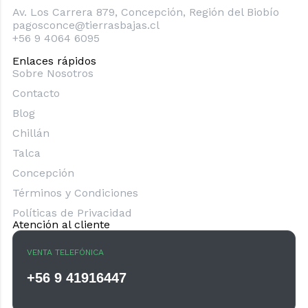
Av. Los Carrera 879, Concepción, Región del Biobío
pagosconce@tierrasbajas.cl
+56 9 4064 6095
Enlaces rápidos
Sobre Nosotros
Contacto
Blog
Chillán
Talca
Concepción
Términos y Condiciones
Políticas de Privacidad
Atención al cliente
VENTA TELEFÓNICA
+56 9 41916447