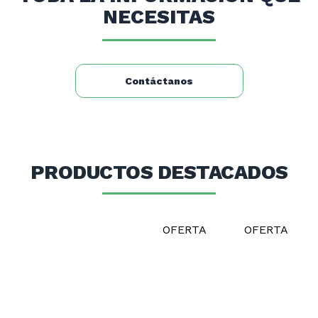
producto) grs.: 33
NECESITAS
Porciones por envase de 1 kg.: 30
Rendimiento por 1 kg de producto (L).: 6
Contáctanos
PRODUCTOS DESTACADOS
OFERTA
OFERTA