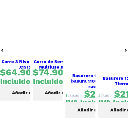
Carro 3 Niveles Multiuso –
Carro de Servicio 3 niveles
X1512 -Gale
Multiuso X1511 – GALE
$
64.900
$
74.900
IVA
IVA
Basurero Contenedor
Basurero 12
Incluido
Incluido
basura 1100 Litros con
Tierr
ruedas.
$
219.990
$
2
Añadir al carrito
Añadir al carrito
$
269.990
$
27.990
IVA Incluido
IVA Inc
Añadir al carrito
Añadir 