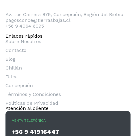
Concepción
Av. Los Carrera 879, Concepción, Región del Biobío
pagosconce@tierrasbajas.cl
+56 9 4064 6095
Enlaces rápidos
Sobre Nosotros
Contacto
Blog
Chillán
Talca
Concepción
Términos y Condiciones
Políticas de Privacidad
Atención al cliente
VENTA TELEFÓNICA
+56 9 41916447