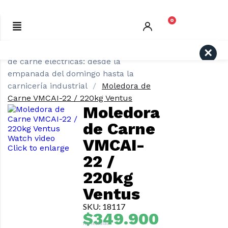
0
Inicio
GASTRONOMÍA
Moledoras
Search
de carne eléctricas: desde la
empanada del domingo hasta la
carnicería industrial
Moledora de
Carne VMCAI-22 / 220kg Ventus
Moledora
de Carne
Watch video
VMCAI-
Click to enlarge
22 /
220kg
Ventus
SKU: 18117
$
349.900
IVA Incluido