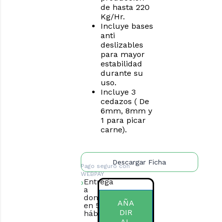
de hasta 220
Kg/Hr.
Incluye bases
anti
deslizables
para mayor
estabilidad
durante su
uso.
Incluye 3
cedazos ( De
6mm, 8mm y
1 para picar
carne).
Descargar Ficha
Pago seguro con
WEBPAY
Entrega
a
domicilio
AÑA
en 5 días
DIR
hábiles.
AL