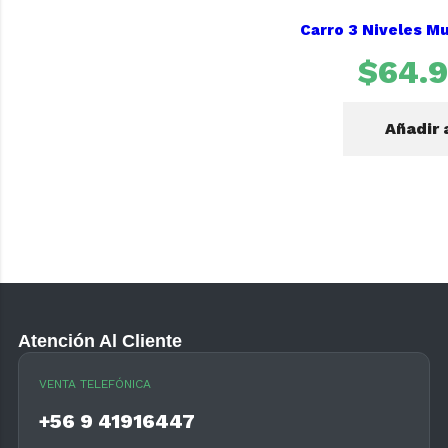
Carro 3 Niveles Mu
$
64.
Añadir 
Atención Al Cliente
VENTA TELEFÓNICA
+56 9 41916447