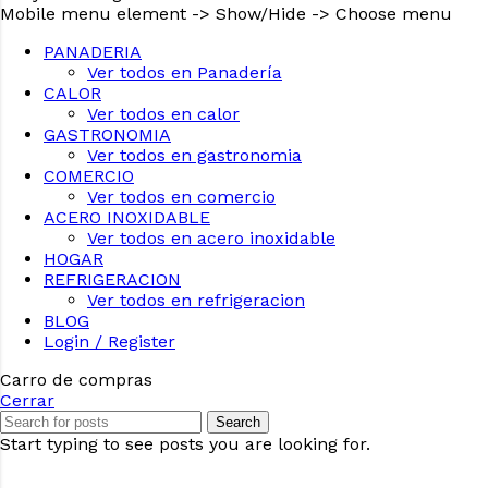
Mobile menu element -> Show/Hide -> Choose menu
PANADERIA
Ver todos en Panadería
CALOR
Ver todos en calor
GASTRONOMIA
Ver todos en gastronomia
COMERCIO
Ver todos en comercio
ACERO INOXIDABLE
Ver todos en acero inoxidable
HOGAR
REFRIGERACION
Ver todos en refrigeracion
BLOG
Seleccione
¿Cómo calificarías tu experiencia?
Login / Register
una
opción
Carro de compras
de
Cerrar
1
No fue buena
Muy Buena
Search
a
Start typing to see posts you are looking for.
5
Saltar
Siguiente
,