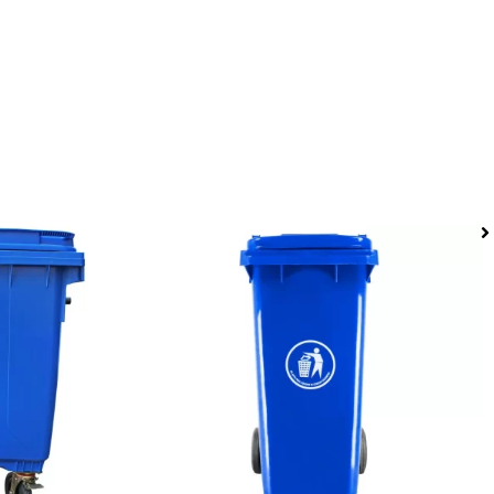
sura 1100
Basurero 120 litros azul Tierras Bajas
s.
90
$
21.900
$
27.990
IVA Incluido
IVA Incluido
to
Añadir al carrito