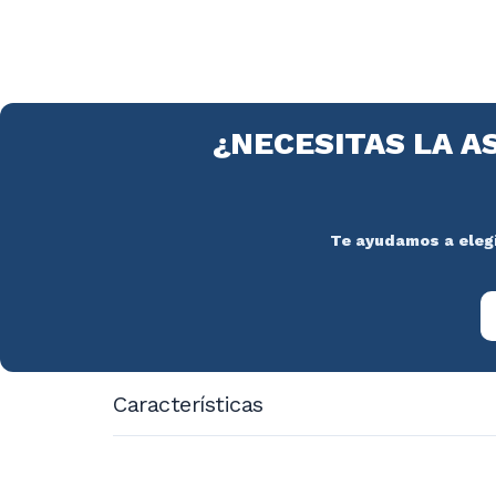
¿NECESITAS LA A
Te ayudamos a elegir
Características
Potencia: 800w
Capacidad: 120 kgs/hora