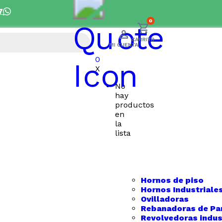
7
Despacho 5 días hábiles 
0
0
X
No
hay
productos
en
la
lista
Hornos de piso
Hornos Industriale
Ovilladoras
Rebanadoras de Pa
Revolvedoras indus