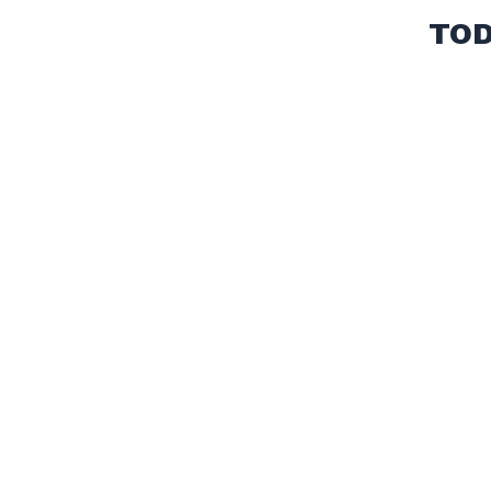
Voltaje: 220v 50Hz
TOD
Medidas: 21x24x31,5cm.