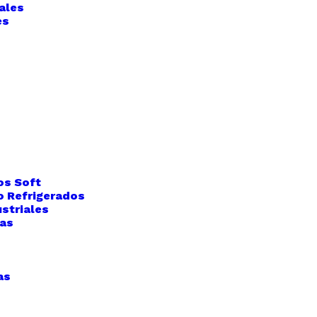
ales
es
os Soft
o Refrigerados
striales
das
as