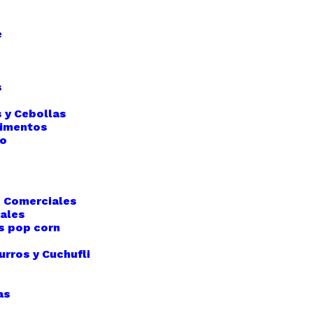
e
s
 y Cebollas
limentos
so
 Comerciales
iales
s pop corn
rros y Cuchufli
as