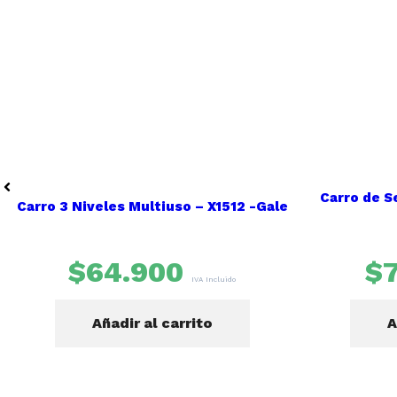
Carro de S
Carro 3 Niveles Multiuso – X1512 -Gale
$
64.900
$
IVA Incluido
Añadir al carrito
A