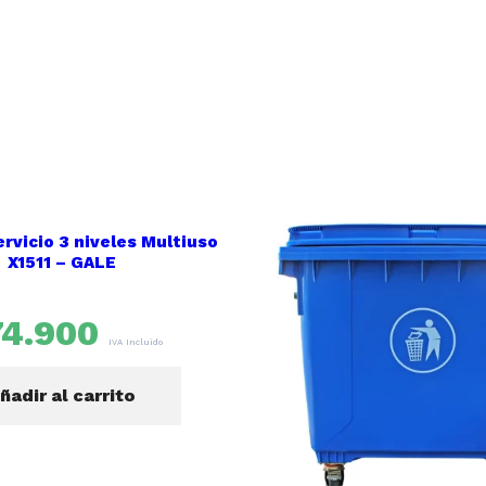
ervicio 3 niveles Multiuso
X1511 – GALE
74.900
Basurero Contenedor ba
IVA Incluido
Litros con rueda
ñadir al carrito
$
219.9
$
269.990
Añadir al carri