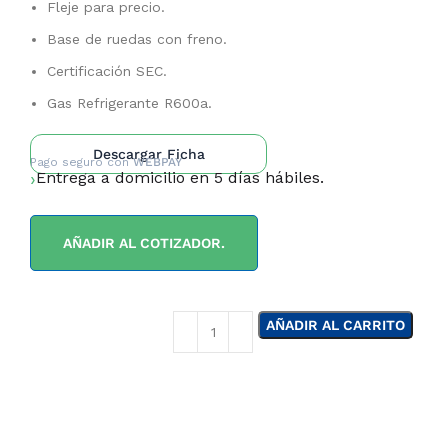
Fleje para precio.
Base de ruedas con freno.
Certificación SEC.
Gas Refrigerante R600a.
Descargar Ficha
Pago seguro con
WEBPAY
Entrega a domicilio en 5 días hábiles.
AÑADIR AL COTIZADOR.
AÑADIR AL CARRITO
¿NECESITAS LA
ASESORÍA DE UN