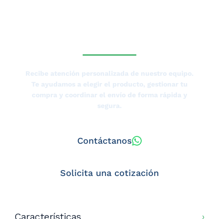
ESPECIALISTA DE
TIERRAS BAJAS?
Recibe atención personalizada de nuestro equipo.
Te ayudamos a elegir el producto, gestionar tu
compra y coordinar el envío de forma rápida y
segura.
Contáctanos
Solicita una cotización
Características