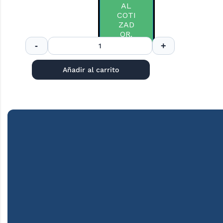
AL
COTI
ZAD
OR.
Añadir al carrito