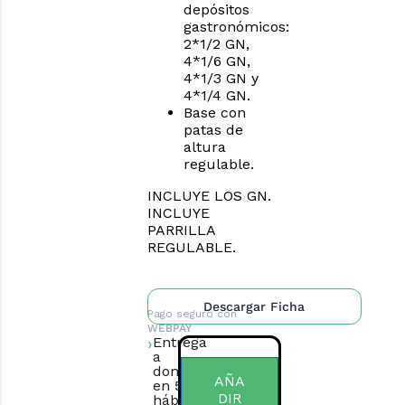
depósitos
gastronómicos:
2*1/2 GN,
4*1/6 GN,
4*1/3 GN y
4*1/4 GN.
Base con
patas de
altura
regulable.
INCLUYE LOS GN.
INCLUYE
PARRILLA
REGULABLE.
Descargar Ficha
Pago seguro con
WEBPAY
Entrega
a
domicilio
AÑA
en 5 días
DIR
hábiles.