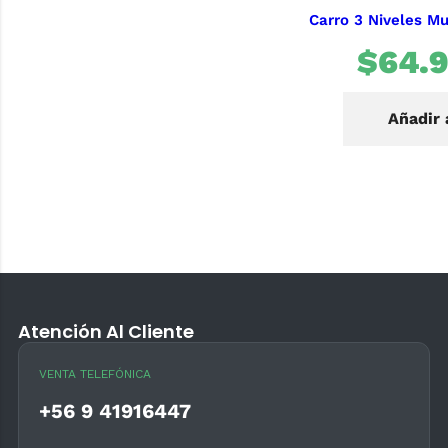
Carro 3 Niveles Mu
$
64.
Añadir 
Atención Al Cliente
VENTA TELEFÓNICA
+56 9 41916447