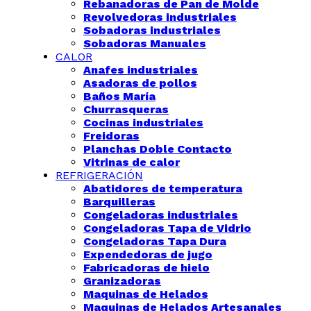
Rebanadoras de Pan de Molde
Revolvedoras industriales
Sobadoras industriales
Sobadoras Manuales
CALOR
Anafes industriales
Asadoras de pollos
Baños María
Churrasqueras
Cocinas industriales
Freidoras
Planchas Doble Contacto
Vitrinas de calor
REFRIGERACIÓN
Abatidores de temperatura
Barquilleras
Congeladoras industriales
Congeladoras Tapa de Vidrio
Congeladoras Tapa Dura
Expendedoras de jugo
Fabricadoras de hielo
Granizadoras
Maquinas de Helados
Maquinas de Helados Artesanales