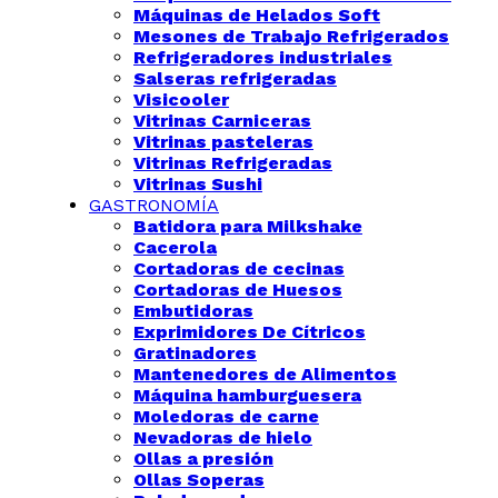
Máquinas de Helados Soft
Mesones de Trabajo Refrigerados
Refrigeradores industriales
Salseras refrigeradas
Visicooler
Vitrinas Carniceras
Vitrinas pasteleras
Vitrinas Refrigeradas
Vitrinas Sushi
GASTRONOMÍA
Batidora para Milkshake
Cacerola
Cortadoras de cecinas
Cortadoras de Huesos
Embutidoras
Exprimidores De Cítricos
Gratinadores
Mantenedores de Alimentos
Máquina hamburguesera
Moledoras de carne
Nevadoras de hielo
Ollas a presión
Ollas Soperas