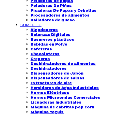
Peladoras de papas
Peladoras De Piñas
Picadoras De Papas y Cebollas
Procesadores de alimentos
Ralladores de Queso
COMERCIO
Algodoneras
Balanzas Digitales
Basureros plásticos
Bebidas en Polvo
Cafeteras
Chocolateras
Creperas
Deshidratadores de alimentos
Deshidratadores
Dispensadores de Jabón
Dispensadores de salsas
Extractores de aire
Hervidores de Agua Industriales
Hornos Eléctricos
Hornos Microondas Comerciales
Licuadoras Industriales
Máquina de cabritas pop corn
Máquina Yoguis