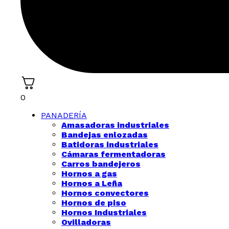
0
PANADERÍA
Amasadoras industriales
Bandejas enlozadas
Batidoras industriales
Cámaras fermentadoras
Carros bandejeros
Hornos a gas
Hornos a Leña
Hornos convectores
Hornos de piso
Hornos Industriales
Ovilladoras