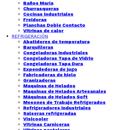
Baños María
Churrasqueras
Cocinas industriales
Freidoras
Planchas Doble Contacto
Vitrinas de calor
REFRIGERACIÓN
Abatidores de temperatura
Barquilleras
Congeladoras industriales
Congeladoras Tapa de Vidrio
Congeladoras Tapa Dura
Expendedoras de jugo
Fabricadoras de hielo
Granizadoras
Maquinas de Helados
Maquinas de Helados Artesanales
Máquinas de Helados Soft
Mesones de Trabajo Refrigerados
Refrigeradores industriales
Salseras refrigeradas
Visicooler
Vitrinas Carniceras
Vitrinas pasteleras