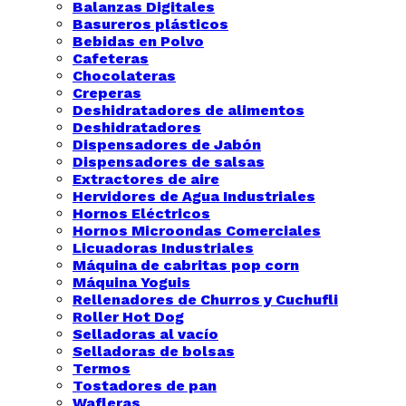
Balanzas Digitales
Basureros plásticos
Bebidas en Polvo
Cafeteras
Chocolateras
Creperas
Deshidratadores de alimentos
Deshidratadores
Dispensadores de Jabón
Dispensadores de salsas
Extractores de aire
Hervidores de Agua Industriales
Hornos Eléctricos
Hornos Microondas Comerciales
Licuadoras Industriales
Máquina de cabritas pop corn
Máquina Yoguis
Rellenadores de Churros y Cuchufli
Roller Hot Dog
Selladoras al vacío
Selladoras de bolsas
Termos
Tostadores de pan
Wafleras