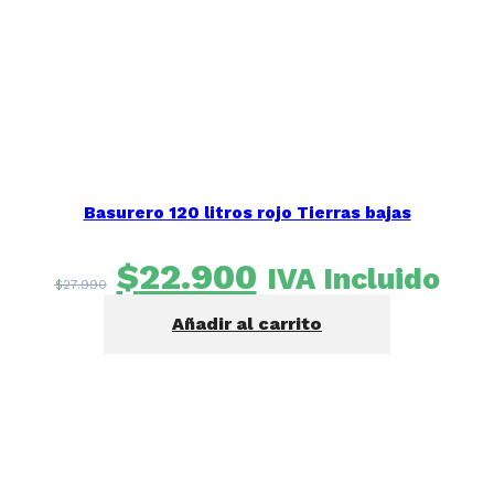
Basurero 120 litros rojo Tierras bajas
El
El
$
22.900
IVA Incluido
$
27.990
precio
precio
Añadir al carrito
original
actual
era:
es:
$27.990.
$22.900.