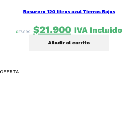
Basurero 120 litros azul Tierras Bajas
El
El
$
21.900
IVA Incluido
$
27.990
precio
precio
Añadir al carrito
original
actual
era:
es:
$27.990.
$21.900.
OFERTA