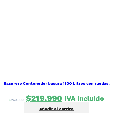
Basurero Contenedor basura 1100 Litros con ruedas.
El
El
$
219.990
IVA Incluido
$
269.990
precio
precio
Añadir al carrito
original
actual