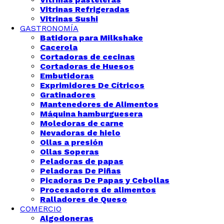
Vitrinas Refrigeradas
Vitrinas Sushi
GASTRONOMÍA
Batidora para Milkshake
Cacerola
Cortadoras de cecinas
Cortadoras de Huesos
Embutidoras
Exprimidores De Cítricos
Gratinadores
Mantenedores de Alimentos
Máquina hamburguesera
Moledoras de carne
Nevadoras de hielo
Ollas a presión
Ollas Soperas
Peladoras de papas
Peladoras De Piñas
Picadoras De Papas y Cebollas
Procesadores de alimentos
Ralladores de Queso
COMERCIO
Algodoneras