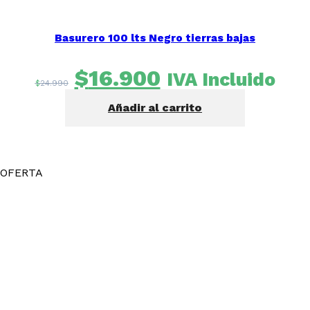
Basurero 100 lts Negro tierras bajas
El
El
$
16.900
IVA Incluido
$
24.990
precio
precio
Añadir al carrito
original
actual
era:
es:
$24.990.
$16.900.
OFERTA