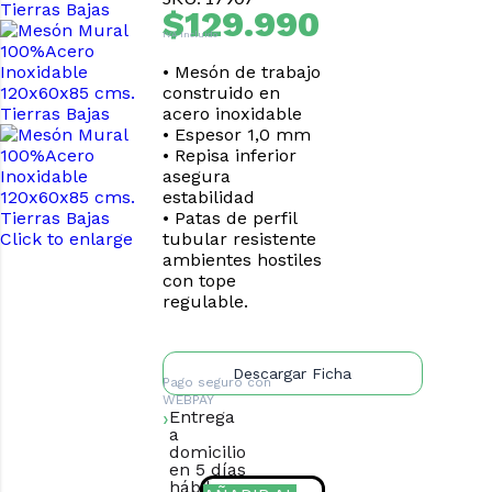
$
129.990
IVA Incluido
• Mesón de trabajo
construido en
acero inoxidable
• Espesor 1,0 mm
• Repisa inferior
asegura
estabilidad
• Patas de perfil
Click to enlarge
tubular resistente
ambientes hostiles
con tope
regulable.
Descargar Ficha
Pago seguro con
WEBPAY
Entrega
a
domicilio
en 5 días
hábiles.