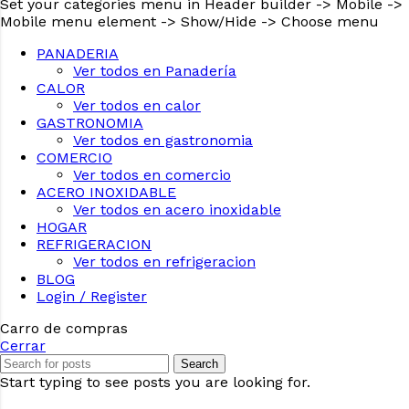
Set your categories menu in Header builder -> Mobile ->
Mobile menu element -> Show/Hide -> Choose menu
PANADERIA
Ver todos en Panadería
CALOR
Ver todos en calor
GASTRONOMIA
Ver todos en gastronomia
COMERCIO
Ver todos en comercio
ACERO INOXIDABLE
Ver todos en acero inoxidable
HOGAR
REFRIGERACION
Ver todos en refrigeracion
BLOG
Seleccione
¿Cómo calificarías tu experiencia?
Login / Register
una
opción
Carro de compras
de
Cerrar
1
No fue buena
Muy Buena
Search
a
Start typing to see posts you are looking for.
5
Saltar
Siguiente
,