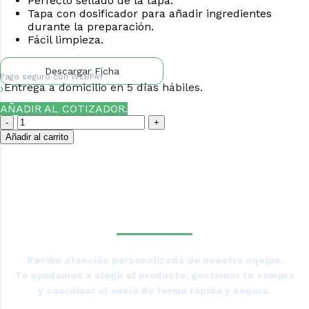
Perfecto sellado de la tapa.
Tapa con dosificador para añadir ingredientes
durante la preparación.
Fácil limpieza.
Descargar Ficha
Pago seguro con
WEBPAY
Entrega a domicilio en 5 días hábiles.
AÑADIR AL COTIZADOR.
Añadir al carrito
¿NECESITAS LA ASESORÍA
DE UN ESPECIALISTA DE
TIERRAS BAJAS?
Recibe atención personalizada de nuestro equipo.
Te ayudamos a elegir el producto, gestionar tu compra
y coordinar el envío de forma rápida y segura.