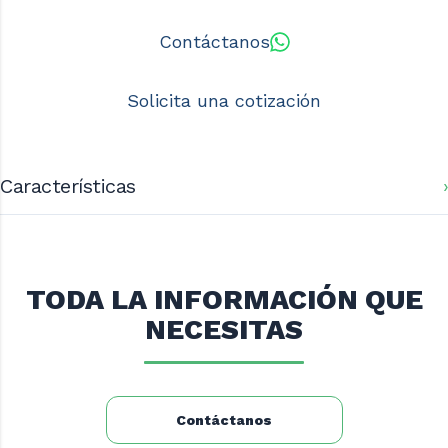
Contáctanos
Solicita una cotización
Características
Dimensiones (mm): 275x260x630
Capacidad (lts): 4
Peso Neto (Kg): 8.7
TODA LA INFORMACIÓN QUE
Potencia (Kw): 0.37 (0.5 HP)
NECESITAS
Contáctanos