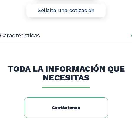
Solicita una cotización
Características
Dimensiones Ext.(Mm):
1400x600x900 60
Dimensión Taza (Mm):
500x400x300
Peso Neto (Kg):
25
TODA LA INFORMACIÓN QUE
Peso Bruto (Kg):
30
NECESITAS
Contáctanos