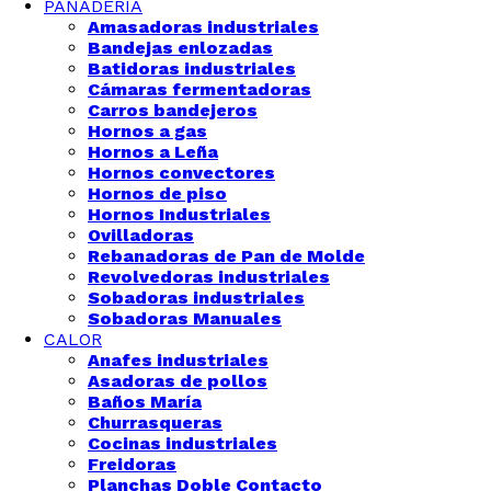
PANADERÍA
Amasadoras industriales
Bandejas enlozadas
Batidoras industriales
Cámaras fermentadoras
Carros bandejeros
Hornos a gas
Hornos a Leña
Hornos convectores
Hornos de piso
Hornos Industriales
Ovilladoras
Rebanadoras de Pan de Molde
Revolvedoras industriales
Sobadoras industriales
Sobadoras Manuales
CALOR
Anafes industriales
Asadoras de pollos
Baños María
Churrasqueras
Cocinas industriales
Freidoras
Planchas Doble Contacto