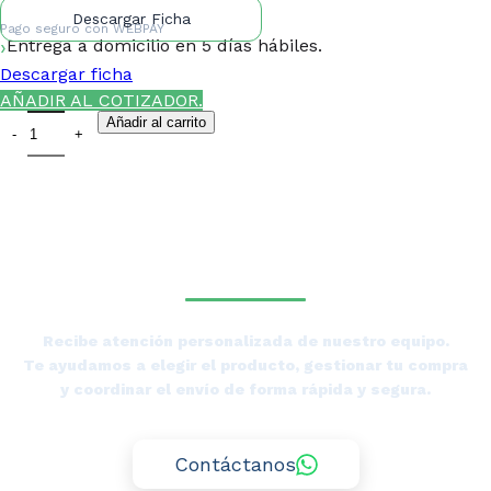
Descargar Ficha
Pago seguro con
WEBPAY
Entrega a domicilio en 5 días hábiles.
Descargar ficha
AÑADIR AL COTIZADOR.
Añadir al carrito
¿NECESITAS LA ASESORÍA
DE UN ESPECIALISTA DE
TIERRAS BAJAS?
Recibe atención personalizada de nuestro equipo.
Te ayudamos a elegir el producto, gestionar tu compra
y coordinar el envío de forma rápida y segura.
Contáctanos