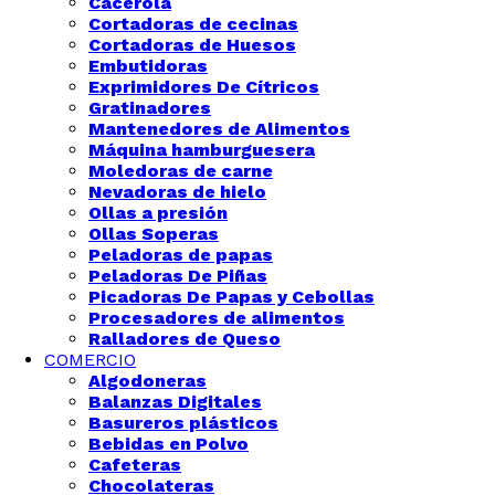
Cacerola
Cortadoras de cecinas
Cortadoras de Huesos
Embutidoras
Exprimidores De Cítricos
Gratinadores
Mantenedores de Alimentos
Máquina hamburguesera
Moledoras de carne
Nevadoras de hielo
Ollas a presión
Ollas Soperas
Peladoras de papas
Peladoras De Piñas
Picadoras De Papas y Cebollas
Procesadores de alimentos
Ralladores de Queso
COMERCIO
Algodoneras
Balanzas Digitales
Basureros plásticos
Bebidas en Polvo
Cafeteras
Chocolateras