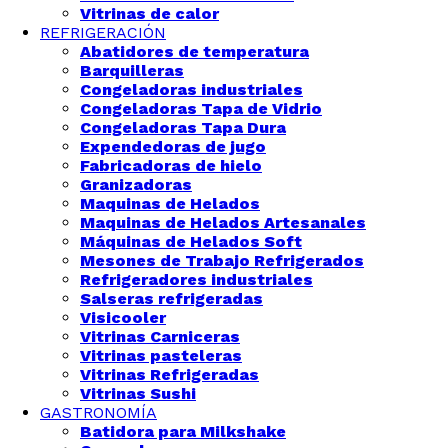
Vitrinas de calor
REFRIGERACIÓN
Abatidores de temperatura
Barquilleras
Congeladoras industriales
Congeladoras Tapa de Vidrio
Congeladoras Tapa Dura
Expendedoras de jugo
Fabricadoras de hielo
Granizadoras
Maquinas de Helados
Maquinas de Helados Artesanales
Máquinas de Helados Soft
Mesones de Trabajo Refrigerados
Refrigeradores industriales
Salseras refrigeradas
Visicooler
Vitrinas Carniceras
Vitrinas pasteleras
Vitrinas Refrigeradas
Vitrinas Sushi
GASTRONOMÍA
Batidora para Milkshake