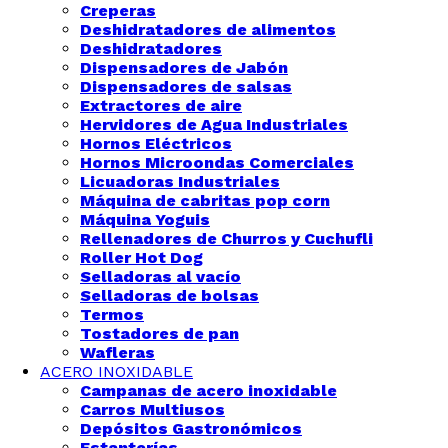
Creperas
Deshidratadores de alimentos
Deshidratadores
Dispensadores de Jabón
Dispensadores de salsas
Extractores de aire
Hervidores de Agua Industriales
Hornos Eléctricos
Hornos Microondas Comerciales
Licuadoras Industriales
Máquina de cabritas pop corn
Máquina Yoguis
Rellenadores de Churros y Cuchufli
Roller Hot Dog
Selladoras al vacío
Selladoras de bolsas
Termos
Tostadores de pan
Wafleras
ACERO INOXIDABLE
Campanas de acero inoxidable
Carros Multiusos
Depósitos Gastronómicos
Estanterías