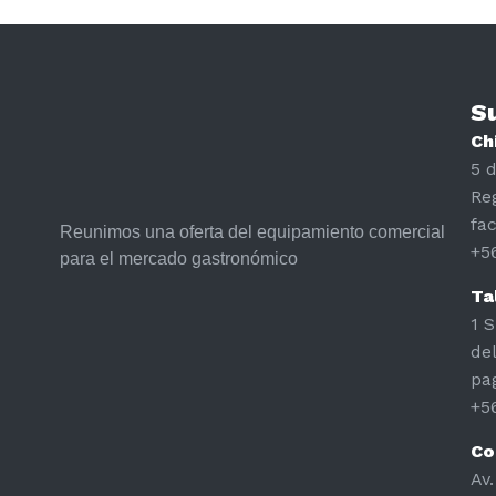
S
Ch
5 d
Re
fa
Reunimos una oferta del equipamiento comercial
+5
para el mercado gastronómico
Ta
1 S
de
pa
+5
Co
Av.