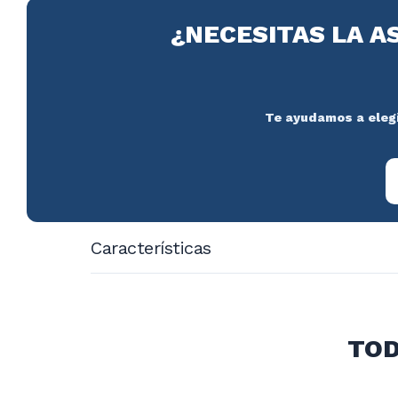
¿NECESITAS LA A
Te ayudamos a elegir
Características
Dimensiones: 700x700x900 mm
Medidas taza: 500x500x280
TOD