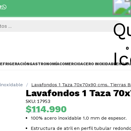
7
Despacho 5 días hábiles 
0
EFRIGERACIÓN
GASTRONOMÍA
COMERCIO
ACERO INOXIDABLE
HOGA
inoxidable
Lavafondos 1 Taza 70x70x90 cms. Tierras B
Lavafondos 1 Taza 70x
SKU: 17953
$
114.990
IVA Incluido
100% acero inoxidable 1.0 mm de espesor.
Estructura de atril en perfil tubular redondo