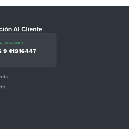
ción Al Cliente
A TELEFÓNICA
6 9 41916447
enta
cto