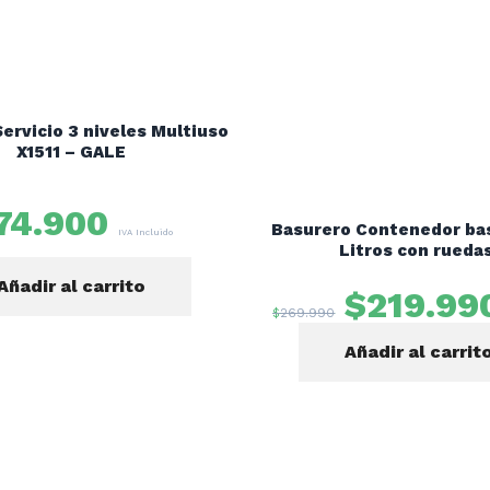
Servicio 3 niveles Multiuso
X1511 – GALE
74.900
Basurero Contenedor ba
IVA Incluido
Litros con rueda
Añadir al carrito
$
219.99
$
269.990
Añadir al carrit