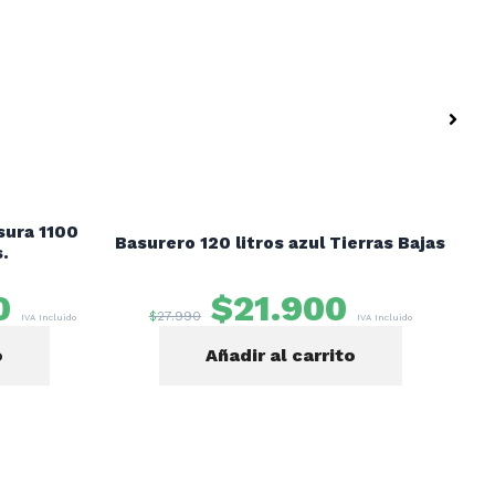
sura 1100
Basurero 120 litros azul Tierras Bajas
Bas
s.
0
$
21.900
$
27.990
IVA Incluido
IVA Incluido
o
Añadir al carrito