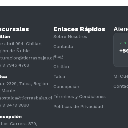
ucursales
Enlaces Rápidos
Aten
illán
Sobre Nosotros
e abril 994, Chillán,
VENT
Contacto
+5
gión de Ñuble
Blog
cturacion@tierrasbajas.cl
6 9 7945 4768
Chillán
Mi Cu
lca
Talca
ur 2329, Talca, Región
Conta
Concepción
l Maule
Términos y Condiciones
gostalca@tierrasbajas.cl
6 9 9479 9880
Políticas de Privacidad
ncepción
 Los Carrera 879,