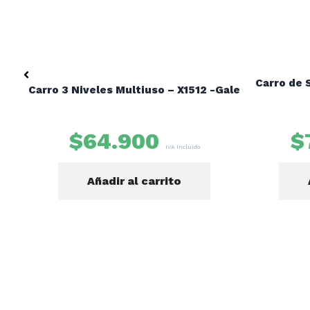
Carro de 
Carro 3 Niveles Multiuso – X1512 -Gale
$
64.900
$
IVA Incluido
Añadir al carrito