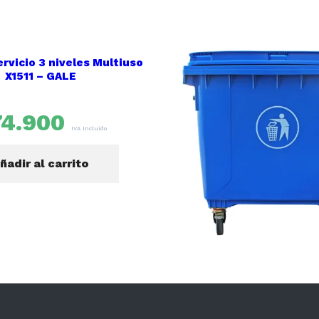
ervicio 3 niveles Multiuso
X1511 – GALE
74.900
Basurero Contenedor ba
IVA Incluido
Litros con rueda
ñadir al carrito
$
219.9
$
269.990
Añadir al carri