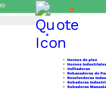
7
Despacho 5 días hábiles 
0
0
Hornos de piso
Hornos Industriale
Ovilladoras
Rebanadoras de Pa
Revolvedoras indus
Sobadoras industri
Sobadoras Manual