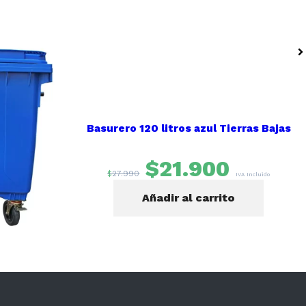
sura 1100
Basurero 120 litros azul Tierras Bajas
s.
90
$
21.900
$
27.990
IVA Incluido
IVA Incluido
to
Añadir al carrito