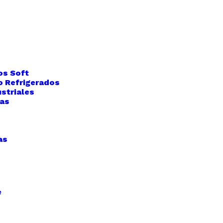
os Soft
o Refrigerados
striales
das
as
e