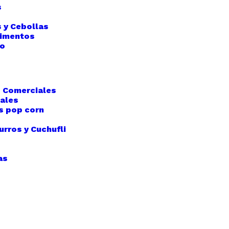
s
 y Cebollas
limentos
so
 Comerciales
iales
s pop corn
rros y Cuchufli
as