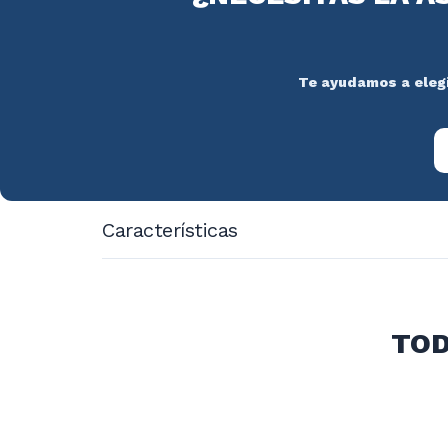
Te ayudamos a elegir
Características
Voltaje: 220-240V/50-60HZ
Potencia: 3KW
Dimensiones: 290x500x340 mm.
TOD