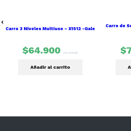
Carro de S
Carro 3 Niveles Multiuso – X1512 -Gale
$
64.900
$
IVA Incluido
Añadir al carrito
A