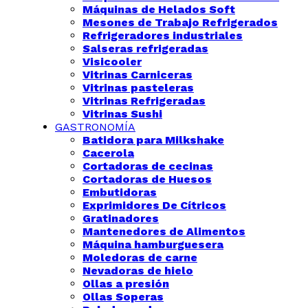
Máquinas de Helados Soft
Mesones de Trabajo Refrigerados
Refrigeradores industriales
Salseras refrigeradas
Visicooler
Vitrinas Carniceras
Vitrinas pasteleras
Vitrinas Refrigeradas
Vitrinas Sushi
GASTRONOMÍA
Batidora para Milkshake
Cacerola
Cortadoras de cecinas
Cortadoras de Huesos
Embutidoras
Exprimidores De Cítricos
Gratinadores
Mantenedores de Alimentos
Máquina hamburguesera
Moledoras de carne
Nevadoras de hielo
Ollas a presión
Ollas Soperas