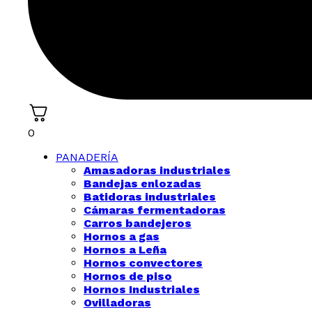
0
PANADERÍA
Amasadoras industriales
Bandejas enlozadas
Batidoras industriales
Cámaras fermentadoras
Carros bandejeros
Hornos a gas
Hornos a Leña
Hornos convectores
Hornos de piso
Hornos Industriales
Ovilladoras