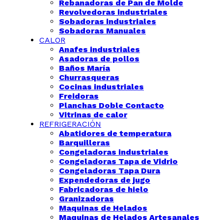
Rebanadoras de Pan de Molde
Revolvedoras industriales
Sobadoras industriales
Sobadoras Manuales
CALOR
Anafes industriales
Asadoras de pollos
Baños María
Churrasqueras
Cocinas industriales
Freidoras
Planchas Doble Contacto
Vitrinas de calor
REFRIGERACIÓN
Abatidores de temperatura
Barquilleras
Congeladoras industriales
Congeladoras Tapa de Vidrio
Congeladoras Tapa Dura
Expendedoras de jugo
Fabricadoras de hielo
Granizadoras
Maquinas de Helados
Maquinas de Helados Artesanales