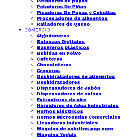
Peladoras de papas
Peladoras De Piñas
Picadoras De Papas y Cebollas
Procesadores de alimentos
Ralladores de Queso
COMERCIO
Algodoneras
Balanzas Digitales
Basureros plásticos
Bebidas en Polvo
Cafeteras
Chocolateras
Creperas
Deshidratadores de alimentos
Deshidratadores
Dispensadores de Jabón
Dispensadores de salsas
Extractores de aire
Hervidores de Agua Industriales
Hornos Eléctricos
Hornos Microondas Comerciales
Licuadoras Industriales
Máquina de cabritas pop corn
Máquina Yoguis