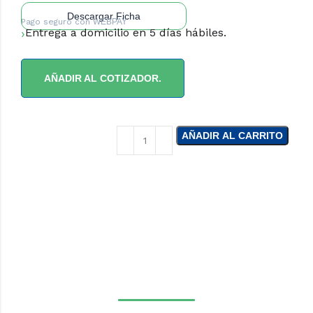
Descargar Ficha
Pago seguro con
WEBPAY
Entrega a domicilio en 5 días hábiles.
AÑADIR AL COTIZADOR.
AÑADIR AL CARRITO
¿NECESITAS LA
ASESORÍA DE UN
ESPECIALISTA DE
TIERRAS BAJAS?