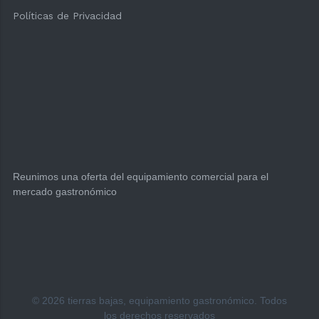
Políticas de Privacidad
Reunimos una oferta del equipamiento comercial para el
mercado gastronómico
Seleccione
¿Cómo calificarías tu experiencia?
© 2026 tierras bajas, equipamiento gastronómico. Todos
una
opción
los derechos reservados