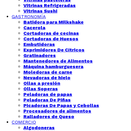
Vitrinas Refrigeradas
Vitrinas Sushi
GASTRONOMÍA
Batidora para Milkshake
Cacerola
Cortadoras de cecinas
Cortadoras de Huesos
Embutidoras
Exprimidores De Cítricos
Gratinadores
Mantenedores de Alimentos
Máquina hamburguesera
Moledoras de carne
Nevadoras de hielo
Ollas a presión
Ollas Soperas
Peladoras de papas
Peladoras De Piñas
Picadoras De Papas y Cebollas
Procesadores de alimentos
Ralladores de Queso
COMERCIO
Algodoneras