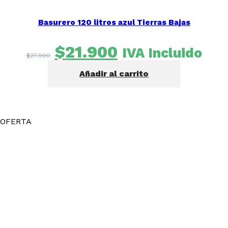
Basurero 120 litros azul Tierras Bajas
El
El
$
21.900
IVA Incluido
$
27.990
precio
precio
Añadir al carrito
original
actual
era:
es:
$27.990.
$21.900.
OFERTA