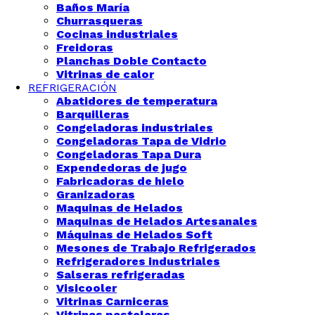
Baños María
Churrasqueras
Cocinas industriales
Freidoras
Planchas Doble Contacto
Vitrinas de calor
REFRIGERACIÓN
Abatidores de temperatura
Barquilleras
Congeladoras industriales
Congeladoras Tapa de Vidrio
Congeladoras Tapa Dura
Expendedoras de jugo
Fabricadoras de hielo
Granizadoras
Maquinas de Helados
Maquinas de Helados Artesanales
Máquinas de Helados Soft
Mesones de Trabajo Refrigerados
Refrigeradores industriales
Salseras refrigeradas
Visicooler
Vitrinas Carniceras
Vitrinas pasteleras