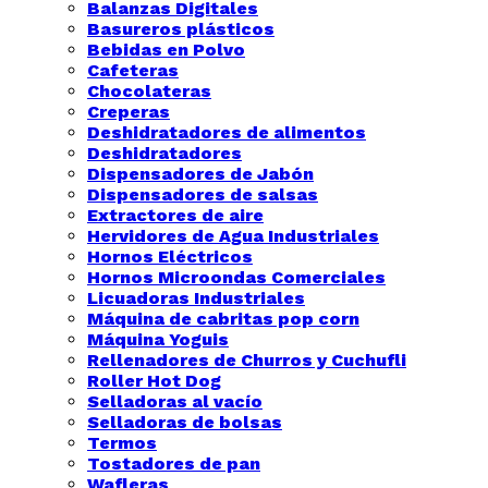
Balanzas Digitales
Basureros plásticos
Bebidas en Polvo
Cafeteras
Chocolateras
Creperas
Deshidratadores de alimentos
Deshidratadores
Dispensadores de Jabón
Dispensadores de salsas
Extractores de aire
Hervidores de Agua Industriales
Hornos Eléctricos
Hornos Microondas Comerciales
Licuadoras Industriales
Máquina de cabritas pop corn
Máquina Yoguis
Rellenadores de Churros y Cuchufli
Roller Hot Dog
Selladoras al vacío
Selladoras de bolsas
Termos
Tostadores de pan
Wafleras