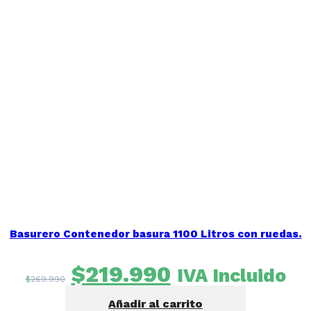
Basurero Contenedor basura 1100 Litros con ruedas.
El
El
$
219.990
IVA Incluido
$
269.990
precio
precio
Añadir al carrito