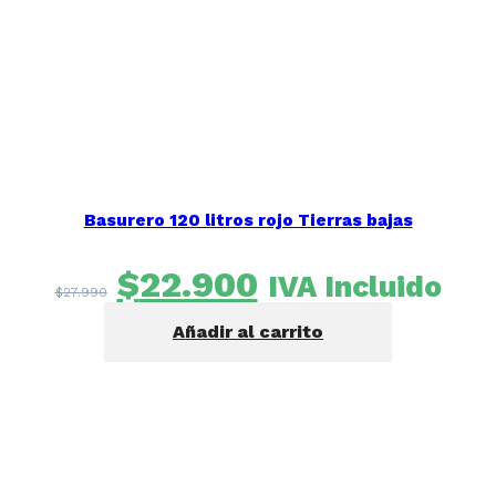
Basurero 120 litros rojo Tierras bajas
El
El
$
22.900
IVA Incluido
$
27.990
precio
precio
Añadir al carrito
original
actual
era:
es:
$27.990.
$22.900.