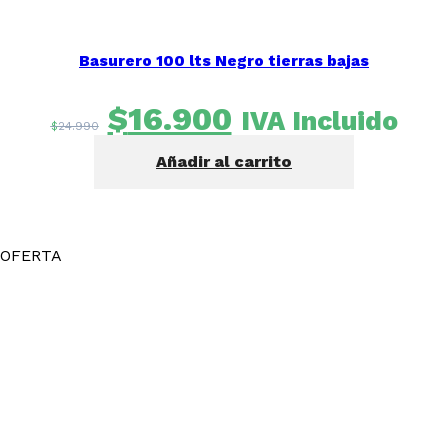
Basurero 100 lts Negro tierras bajas
El
El
$
16.900
IVA Incluido
$
24.990
precio
precio
Añadir al carrito
original
actual
era:
es:
$24.990.
$16.900.
OFERTA